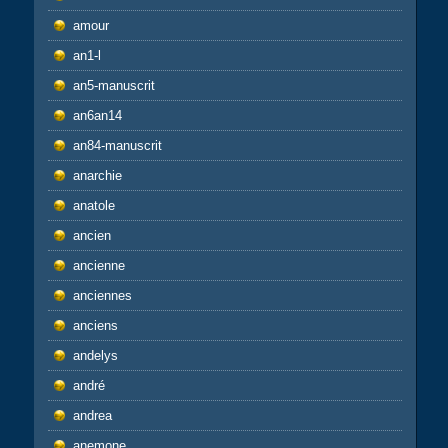
amour
an1-l
an5-manuscrit
an6an14
an84-manuscrit
anarchie
anatole
ancien
ancienne
anciennes
anciens
andelys
andré
andrea
anemone