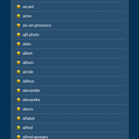
aicard
aime
aix-en-provence
aj8-photo
alain
albert
album
alcide
aldous
alexander
alexandre
alexis
alfabet
alfred
alfred-georges