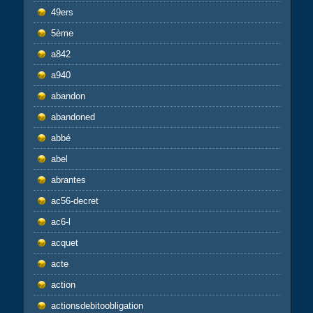
49ers
5ème
a842
a940
abandon
abandoned
abbé
abel
abrantes
ac56-decret
ac6-l
acquet
acte
action
actionsdebitoobligation