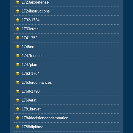
1723aixdefense
1724instructions
1732-1734
1733etats
1741-752
1745en
1747fouquet
1747plan
1763-1764
1763ordonnances
1768-1790
1769etat
1781brevet
1784decisioncondamnation
1788diplôme