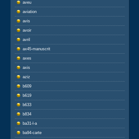
aveu
aviation
avis
avoir
avril
ax45-manuscrit
axes
axis
aziz
b609
b619
b633
b834
ba31-l-a
ba94-carte