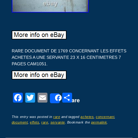
RARE DOCUMENT DE 1769 CONCERNANT LES EFFETS
ACHETES A UNE SERVANTE 23 X 16 CENTIMETRES 7
PAGES CAM1051.
F
T
E
P
Share
a
wi
m
ar
c
tt
ail
ta
This entry was posted in
rare
and tagged
achetes
,
concernant
,
document
,
effets
,
rare
,
servante
. Bookmark the
permalink
.
e
er
g
b
er