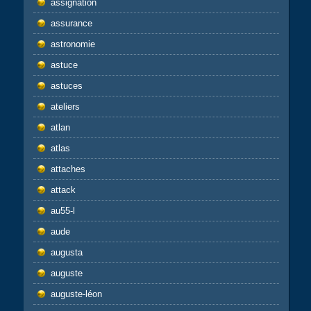
assignation
assurance
astronomie
astuce
astuces
ateliers
atlan
atlas
attaches
attack
au55-l
aude
augusta
auguste
auguste-léon