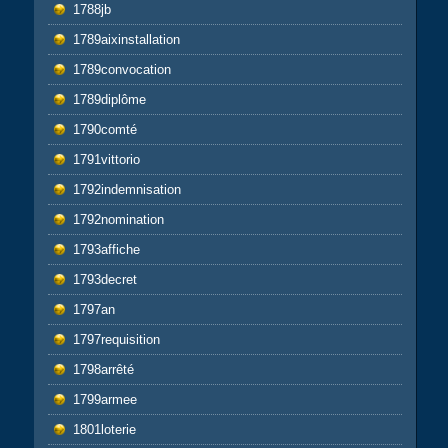
1788jb
1789aixinstallation
1789convocation
1789diplôme
1790comté
1791vittorio
1792indemnisation
1792nomination
1793affiche
1793decret
1797an
1797requisition
1798arrêté
1799armee
1801loterie