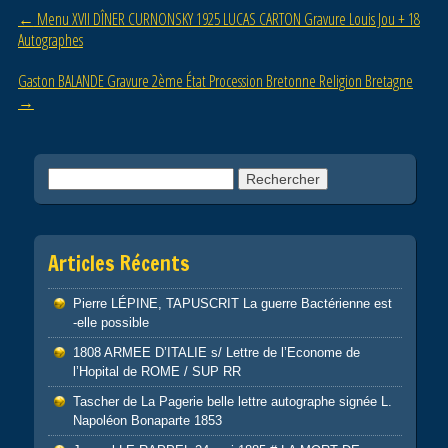
Post navigation
←
Menu XVII DÎNER CURNONSKY 1925 LUCAS CARTON Gravure Louis Jou + 18
o
Autographes
o
Gaston BALANDE Gravure 2ème État Procession Bretonne Religion Bretagne
k
→
Rechercher :
Articles Récents
Pierre LÉPINE, TAPUSCRIT La guerre Bactérienne est
-elle possible
1808 ARMEE D’ITALIE s/ Lettre de l’Econome de
l’Hopital de ROME / SUP RR
Tascher de La Pagerie belle lettre autographe signée L.
Napoléon Bonaparte 1853