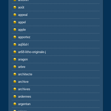
août
appeal
appel
apple
apportez
aq56d-l
ar68-litho-originale-j
aragon
arbre
architecte
archive
archives
ardennes
argentan