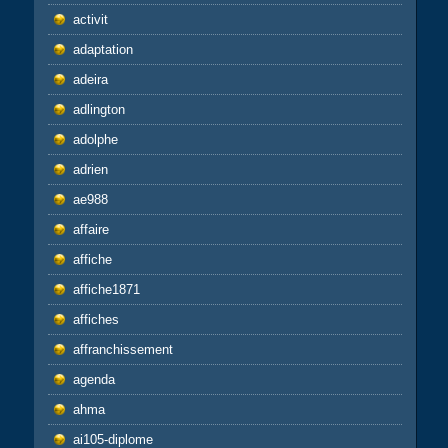
activit
adaptation
adeira
adlington
adolphe
adrien
ae988
affaire
affiche
affiche1871
affiches
affranchissement
agenda
ahma
ai105-diplome