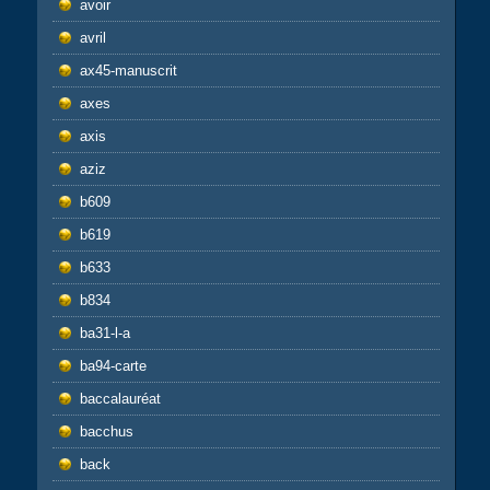
avoir
avril
ax45-manuscrit
axes
axis
aziz
b609
b619
b633
b834
ba31-l-a
ba94-carte
baccalauréat
bacchus
back