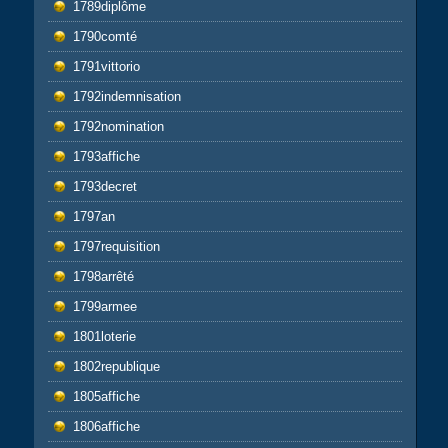
1789diplôme
1790comté
1791vittorio
1792indemnisation
1792nomination
1793affiche
1793decret
1797an
1797requisition
1798arrêté
1799armee
1801loterie
1802republique
1805affiche
1806affiche