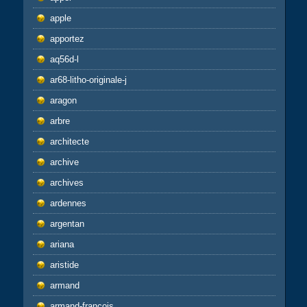
apple
apportez
aq56d-l
ar68-litho-originale-j
aragon
arbre
architecte
archive
archives
ardennes
argentan
ariana
aristide
armand
armand-francois