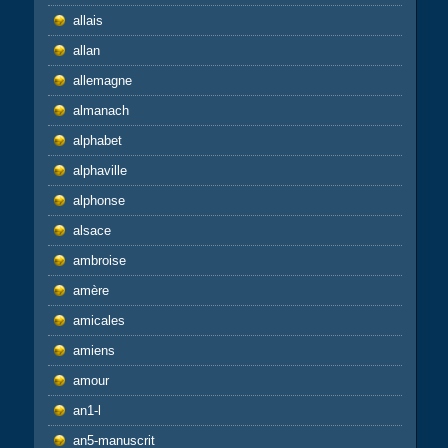
allais
allan
allemagne
almanach
alphabet
alphaville
alphonse
alsace
ambroise
amère
amicales
amiens
amour
an1-l
an5-manuscrit