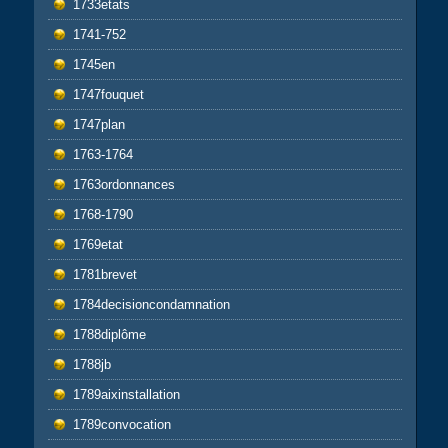
1733etats
1741-752
1745en
1747fouquet
1747plan
1763-1764
1763ordonnances
1768-1790
1769etat
1781brevet
1784decisioncondamnation
1788diplôme
1788jb
1789aixinstallation
1789convocation