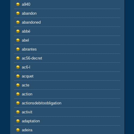
a940
abandon
abandoned
abbé
abel
abrantes
ac56-decret
ac6-l
acquet
acte
action
actionsdebitoobligation
activit
adaptation
adeira