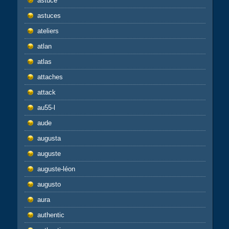
astuce
astuces
ateliers
atlan
atlas
attaches
attack
au55-l
aude
augusta
auguste
auguste-léon
augusto
aura
authentic