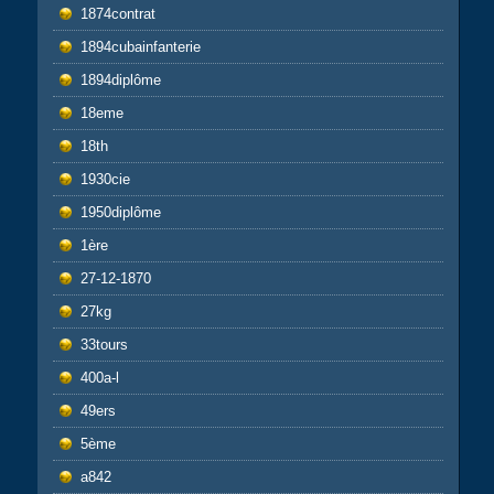
1874contrat
1894cubainfanterie
1894diplôme
18eme
18th
1930cie
1950diplôme
1ère
27-12-1870
27kg
33tours
400a-l
49ers
5ème
a842