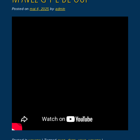
Posted on
mai 4, 2025
by
admin
Posted in
voyage
|
Tagged
avez
,
dans
,
vous
,
voyage
|