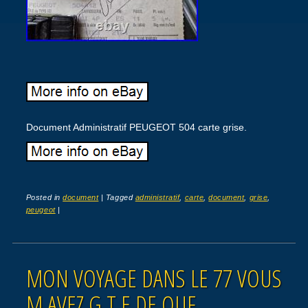
Document Administratif PEUGEOT 504 carte grise.
Posted in
document
|
Tagged
administratif
,
carte
,
document
,
grise
,
peugeot
|
MON VOYAGE DANS LE 77 VOUS
M AVEZ G T E DE OUF