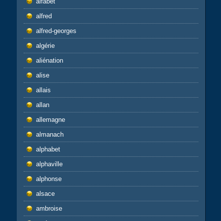
alfabet
alfred
alfred-georges
algérie
aliénation
alise
allais
allan
allemagne
almanach
alphabet
alphaville
alphonse
alsace
ambroise