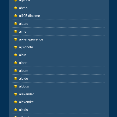
agenda
ahma
ai105-diplome
aicard
aime
aix-en-provence
aj8-photo
alain
albert
album
alcide
aldous
alexander
alexandre
alexis