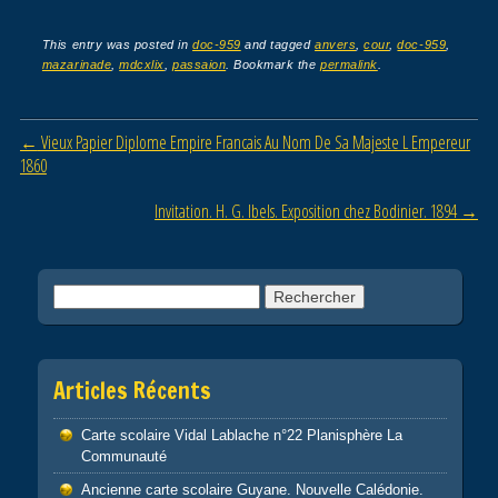
a
wi
m
ar
c
tt
ail
ta
This entry was posted in
doc-959
and tagged
anvers
,
cour
,
doc-959
,
mazarinade
,
mdcxlix
,
passaion
. Bookmark the
permalink
.
e
er
g
b
er
Post navigation
←
Vieux Papier Diplome Empire Francais Au Nom De Sa Majeste L Empereur
o
1860
o
Invitation. H. G. Ibels. Exposition chez Bodinier. 1894
→
k
Rechercher :
Articles Récents
Carte scolaire Vidal Lablache n°22 Planisphère La
Communauté
Ancienne carte scolaire Guyane. Nouvelle Calédonie.