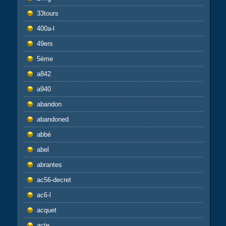
33tours
400a-l
49ers
5ème
a842
a940
abandon
abandoned
abbé
abel
abrantes
ac56-decret
ac6-l
acquet
acte