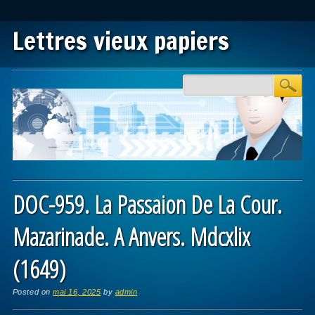
Lettres vieux papiers
Main menu
Skip to content
DOC-959. La Passaion De La Cour.
Mazarinade. A Anvers. Mdcxlix
(1649)
Posted on
mai 16, 2025
by
admin