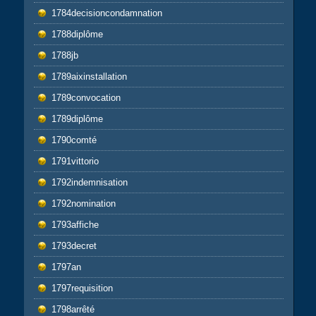
1784decisioncondamnation
1788diplôme
1788jb
1789aixinstallation
1789convocation
1789diplôme
1790comté
1791vittorio
1792indemnisation
1792nomination
1793affiche
1793decret
1797an
1797requisition
1798arrêté