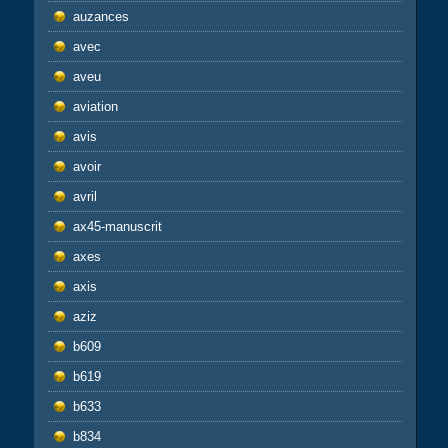
auzances
avec
aveu
aviation
avis
avoir
avril
ax45-manuscrit
axes
axis
aziz
b609
b619
b633
b834