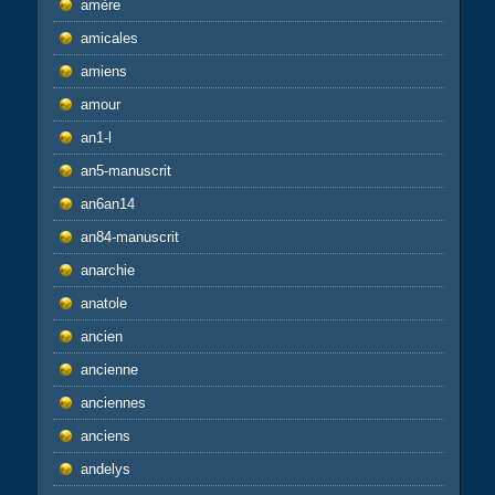
amère
amicales
amiens
amour
an1-l
an5-manuscrit
an6an14
an84-manuscrit
anarchie
anatole
ancien
ancienne
anciennes
anciens
andelys