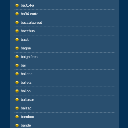
ba31-l-a
ba94-carte
baccalauréat
bacchus
back
bagne
baignières
bail
ballesc
ballets
ballon
baltasar
balzac
bamboo
bande