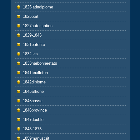
1825latindiplome
1825port
1827autorisation
1829-1843
1831patente
1832iles
1833narbonneetats
1841feuilleton
1842diplome
1845affiche
1845passe
1846province
1847double
1848-1873
1859manuscrit