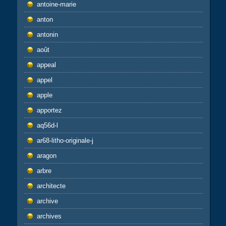
antoine-marie
anton
antonin
août
appeal
appel
apple
apportez
aq56d-l
ar68-litho-originale-j
aragon
arbre
architecte
archive
archives