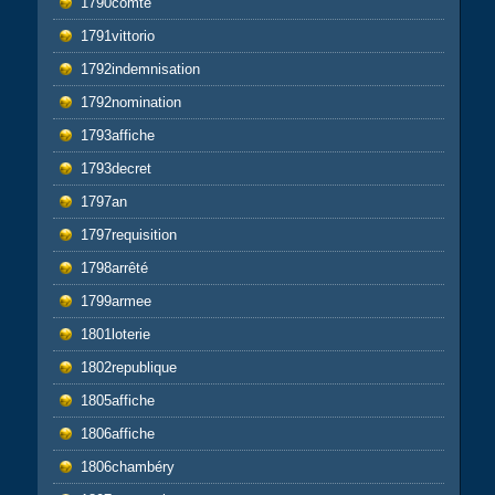
1790comté
1791vittorio
1792indemnisation
1792nomination
1793affiche
1793decret
1797an
1797requisition
1798arrêté
1799armee
1801loterie
1802republique
1805affiche
1806affiche
1806chambéry