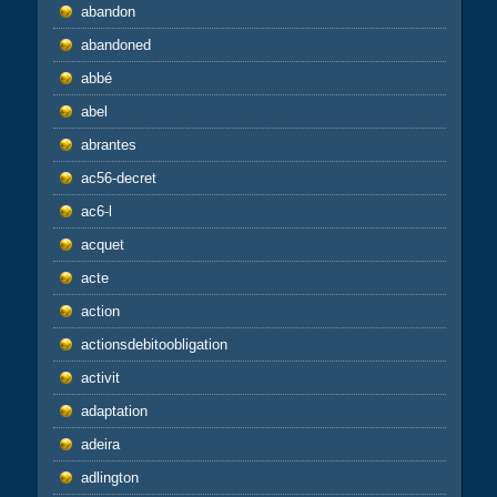
abandon
abandoned
abbé
abel
abrantes
ac56-decret
ac6-l
acquet
acte
action
actionsdebitoobligation
activit
adaptation
adeira
adlington