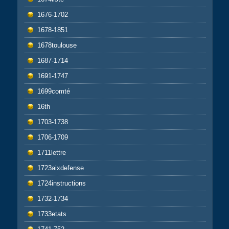
1676-1702
1678-1851
1678toulouse
1687-1714
1691-1747
1699comté
16th
1703-1738
1706-1709
1711lettre
1723aixdefense
1724instructions
1732-1734
1733etats