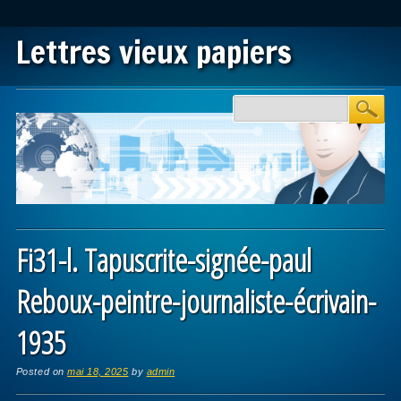
Lettres vieux papiers
Main menu
Skip to content
Fi31-l. Tapuscrite-signée-paul
Reboux-peintre-journaliste-écrivain-
1935
Posted on
mai 18, 2025
by
admin