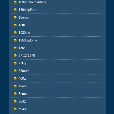
1894cubainfanterie
1894diplôme
18eme
18th
1930cie
1950diplôme
1ère
27-12-1870
27kg
33tours
400a-l
49ers
5ème
a842
a940