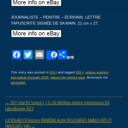
JOURNALISTE – PEINTRE – ÉCRIVAIN. LETTRE
TAPUSCRITE SIGNÉE DE SA MAIN. 21 cm x 27.
F
T
E
P
Share
a
wi
m
ar
c
tt
ail
ta
This entry was posted in
fi31-l
and tagged
fi31-l
,
reboux-peintre-
journaliste-écrivain-1935
,
tapuscrite-signée-paul
. Bookmark the
e
er
g
permalink
.
b
er
o
Post navigation
←
Dx11-état De Service-j. J. G. De Merlhiac-empire-montesquiou De
o
Laboulbenne-1813
k
LUCIEN ARESSY Antoine PARMÉNIE André DESLIGNÈRES MANUSCRITS ET
TAPUSCRITS 1943
→