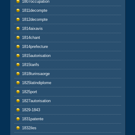
1807occupation
1811decompte
1812decompte
1814aixavis
1814chant
1814prefecture
1815autorisation
1815tarifs
1818turinsaorge
1825latindiplome
1825port
1827autorisation
1829-1843
1831patente
1832iles