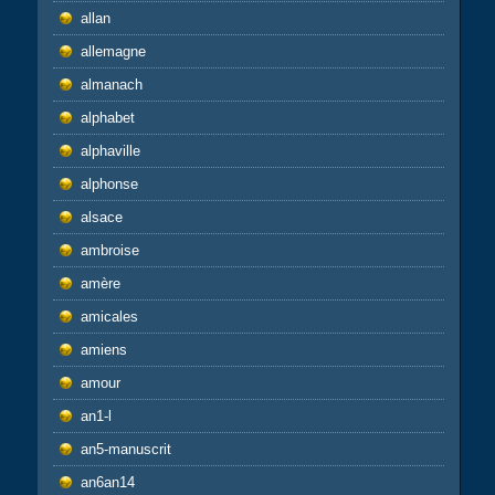
allan
allemagne
almanach
alphabet
alphaville
alphonse
alsace
ambroise
amère
amicales
amiens
amour
an1-l
an5-manuscrit
an6an14