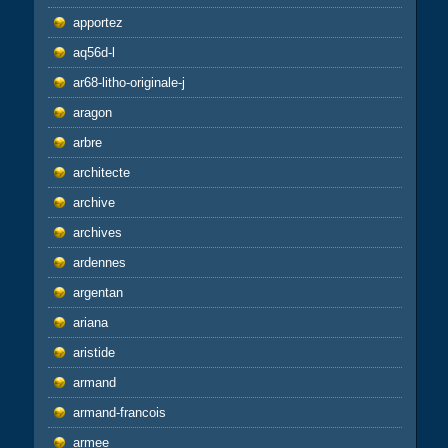
apportez
aq56d-l
ar68-litho-originale-j
aragon
arbre
architecte
archive
archives
ardennes
argentan
ariana
aristide
armand
armand-francois
armee