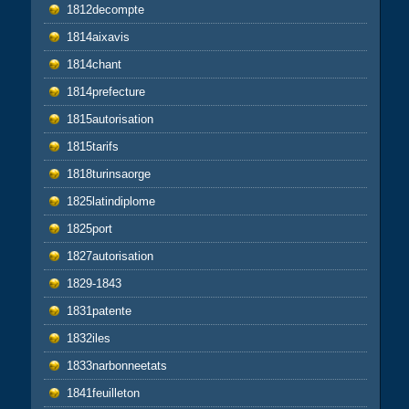
1812decompte
1814aixavis
1814chant
1814prefecture
1815autorisation
1815tarifs
1818turinsaorge
1825latindiplome
1825port
1827autorisation
1829-1843
1831patente
1832iles
1833narbonneetats
1841feuilleton