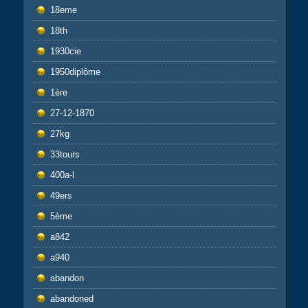
18eme
18th
1930cie
1950diplôme
1ère
27-12-1870
27kg
33tours
400a-l
49ers
5ème
a842
a940
abandon
abandoned