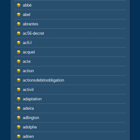
abbé
abel
abrantes
ac56-decret
ac6-l
acquet
acte
action
actionsdebitoobligation
activit
adaptation
adeira
adlington
adolphe
adrien