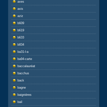
axes
axis
aziz
b609
b619
b633
b834
ba31-l-a
ba94-carte
baccalauréat
bacchus
back
bagne
baignières
bail