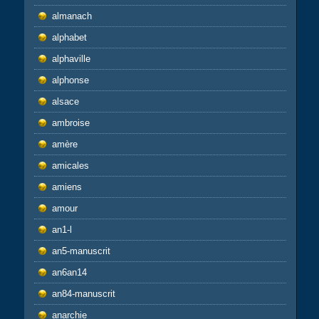
almanach
alphabet
alphaville
alphonse
alsace
ambroise
amère
amicales
amiens
amour
an1-l
an5-manuscrit
an6an14
an84-manuscrit
anarchie