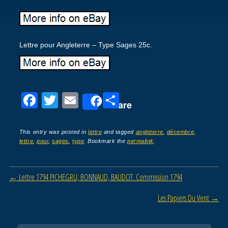
Lettre pour Angleterre – Type Sages 25c.
F
T
E
P
Share
a
wi
m
ar
c
tt
ail
ta
This entry was posted in
lettre
and tagged
angleterre
,
décembre
,
lettre
,
pour
,
sages
,
type
. Bookmark the
permalink
.
e
er
g
b
er
Post navigation
←
Lettre 1794 PICHEGRU, BONNAUD, BAUDOT. Commission 1794
o
o
Les Papiers Du Vent
→
k