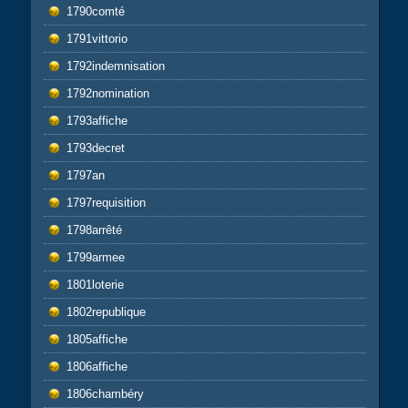
1790comté
1791vittorio
1792indemnisation
1792nomination
1793affiche
1793decret
1797an
1797requisition
1798arrêté
1799armee
1801loterie
1802republique
1805affiche
1806affiche
1806chambéry