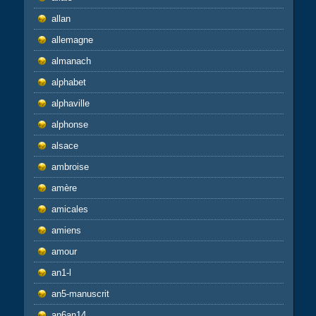
allan
allemagne
almanach
alphabet
alphaville
alphonse
alsace
ambroise
amère
amicales
amiens
amour
an1-l
an5-manuscrit
an6an14