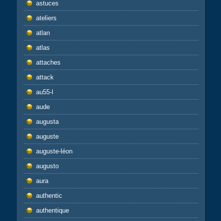
astuces
ateliers
atlan
atlas
attaches
attack
au55-l
aude
augusta
auguste
auguste-léon
augusto
aura
authentic
authentique