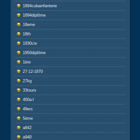
1894cubainfanterie
1894diplôme
18eme
18th
1930cie
1950diplôme
1ère
27-12-1870
27kg
33tours
400a-l
49ers
5ème
a842
a940