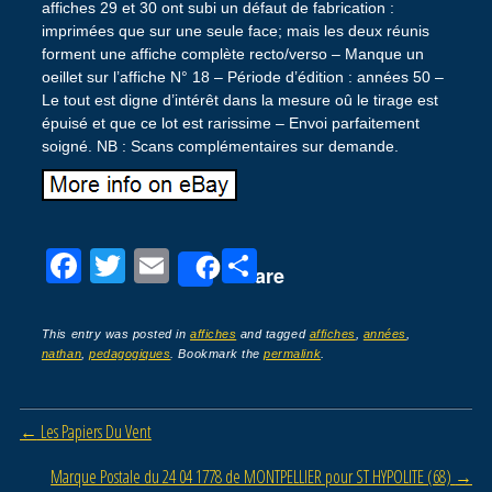
affiches 29 et 30 ont subi un défaut de fabrication :
imprimées que sur une seule face; mais les deux réunis
forment une affiche complète recto/verso – Manque un
oeillet sur l’affiche N° 18 – Période d’édition : années 50 –
Le tout est digne d’intérêt dans la mesure oû le tirage est
épuisé et que ce lot est rarissime – Envoi parfaitement
soigné. NB : Scans complémentaires sur demande.
F
T
E
P
Share
a
wi
m
ar
c
tt
ail
ta
This entry was posted in
affiches
and tagged
affiches
,
années
,
nathan
,
pedagogiques
. Bookmark the
permalink
.
e
er
g
b
er
Post navigation
←
Les Papiers Du Vent
o
o
Marque Postale du 24 04 1778 de MONTPELLIER pour ST HYPOLITE (68)
→