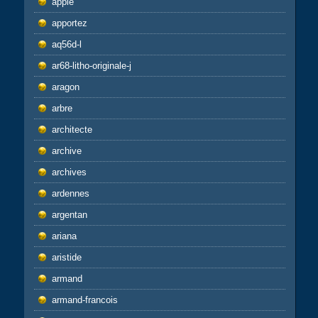
apple
apportez
aq56d-l
ar68-litho-originale-j
aragon
arbre
architecte
archive
archives
ardennes
argentan
ariana
aristide
armand
armand-francois