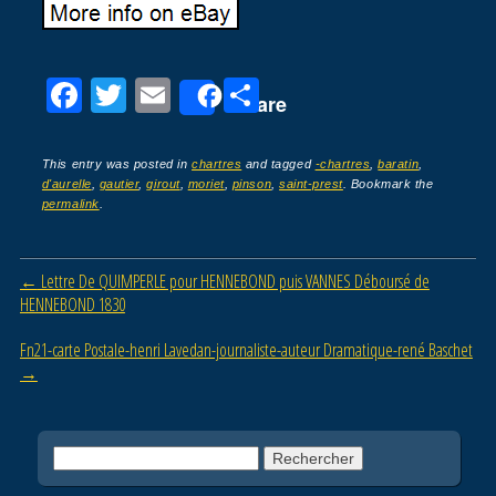
F
T
E
P
Share
a
wi
m
ar
c
tt
ail
ta
This entry was posted in
chartres
and tagged
-chartres
,
baratin
,
d'aurelle
,
gautier
,
girout
,
moriet
,
pinson
,
saint-prest
. Bookmark the
e
er
g
permalink
.
b
er
o
Post navigation
←
Lettre De QUIMPERLE pour HENNEBOND puis VANNES Déboursé de
o
HENNEBOND 1830
k
Fn21-carte Postale-henri Lavedan-journaliste-auteur Dramatique-rené Baschet
→
Rechercher :