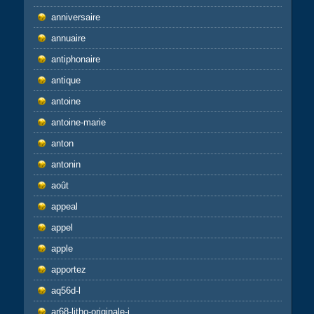
anniversaire
annuaire
antiphonaire
antique
antoine
antoine-marie
anton
antonin
août
appeal
appel
apple
apportez
aq56d-l
ar68-litho-originale-j