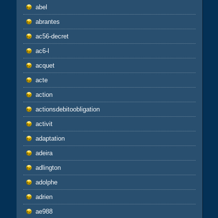
abel
abrantes
ac56-decret
ac6-l
acquet
acte
action
actionsdebitoobligation
activit
adaptation
adeira
adlington
adolphe
adrien
ae988