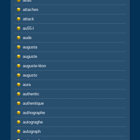
atlas
attaches
attack
au55-l
aude
augusta
auguste
auguste-léon
augusto
aura
authentic
authentique
authographe
autograghe
autograph