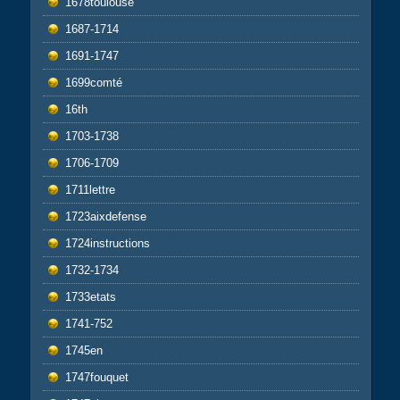
1678toulouse
1687-1714
1691-1747
1699comté
16th
1703-1738
1706-1709
1711lettre
1723aixdefense
1724instructions
1732-1734
1733etats
1741-752
1745en
1747fouquet