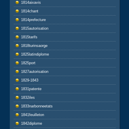
1814aixavis
1814chant
1814prefecture
1815autorisation
1815tarifs
1818turinsaorge
1825latindiplome
1825port
1827autorisation
1829-1843
1831patente
1832iles
1833narbonneetats
1841feuilleton
1842diplome