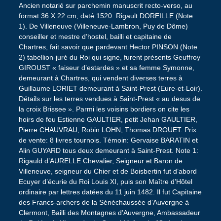
Ancien notarié sur parchemin manuscrit recto-verso, au
format 36 X 22 cm, daté 1520. Rigault DOREILLE (Note
1). De Villeneuve (Villeneuve-Lambron, Puy de Dôme)
conseiller et mestre d’hostel, bailli et capitaine de
Chartres, fait savoir que pardevant Hector PINSON (Note
2) tabellion-juré du Roi qui signe, furent présents Geuffroy
GIROUST « faiseur d’estardes » et sa femme Symonne,
demeurant à Chartres, qui vendent diverses terres à
Guillaume LORIET demeurant à Saint-Prest (Eure-et-Loir).
Détails sur les terres vendues à Saint-Prest « au desus de
la croix Brissee ». Parmi les voisins bordiers on cite les
hoirs de feu Estienne GAULTIER, petit Jehan GAULTIER,
Pierre CHAUVRAU, Robin LOHN, Thomas DROUET. Prix
de vente: 8 livres tournois. Témoin: Gervaise BARATIN et
Alin GUYARD tous deux demeurant à Saint-Prest. Note 1:
Rigauld d’AURELLE Chevalier, Seigneur et Baron de
Villeneuve, seigneur du Chier et de Boisbertin fut d’abord
Ecuyer d’écurie du Roi Louis XI, puis son Maître d’Hôtel
ordinaire par lettres datées du 11 juin 1482. Il fut Capitaine
des Francs-archers de la Sénéchaussée d’Auvergne à
Clermont, Bailli des Montagnes d’Auvergne, Ambassadeur