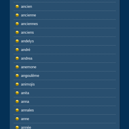
ancien
ancienne
anciennes
anciens
andelys
andré
andrea
anemone
angoulême
animojis
anita
anna
annales
anne
année