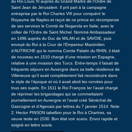
du Roi Louis XI auprès du Grand Maître de l’Ordre de
Saint Jean de Jérusalem. Il prit part à la campagne
entreprise par le Roi Charles VIII pour conquérir le
Royaume de Naples et reçut de ce prince en récompense
de ses services le Comté de Nogarola en Italie, avec le
collier de l’Ordre de Saint Michel. Nommé Ambassadeur
en 1496 auprès du Duc de MILAN et de SAVOIE, puis
envoyé du Roi à la Cour de l’Empereur Maximilien
d’AUTRICHE qui le nomma Comte Palatin du RHIN, il était
de nouveau en 1510 chargé d’une mission en Espagne,
relative à une invasion des Turcs. Entre-temps il faisait de
fréquents séjours en Auvergne dans sa belle résidence de
Villeneuve qu’il avait complètement fait reconstruire dans
le style de l’époque et où il avait aboli les corvées pour
tous ses sujets. En 1511 le Roi François Ier l’avait chargé
de réprimer les brigandages qui se commettaient
journellement en Auvergne et l’avait créé Sénéchal de
Gascogne et d’Agenais par lettres du 7 janvier 1514. Note
2: Hector PINSON tabellion pour le Roi à Chartres, sa
veuve teste en 1530. Bon état voir scans. Envoi rapide et
soigné en lettre suivie.