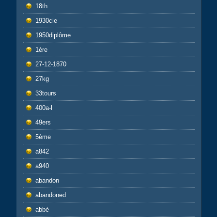
18th
1930cie
1950diplôme
1ère
27-12-1870
27kg
33tours
400a-l
49ers
5ème
a842
a940
abandon
abandoned
abbé