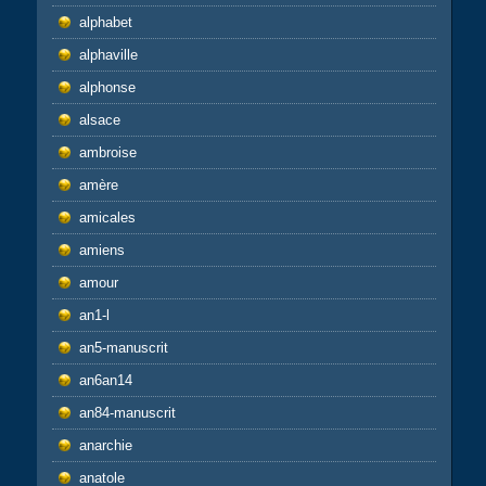
alphabet
alphaville
alphonse
alsace
ambroise
amère
amicales
amiens
amour
an1-l
an5-manuscrit
an6an14
an84-manuscrit
anarchie
anatole