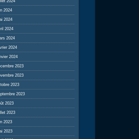
illet 2024
in 2024
ai 2024
ril 2024
ars 2024
vrier 2024
nvier 2024
écembre 2023
ovembre 2023
tobre 2023
eptembre 2023
ût 2023
illet 2023
in 2023
ai 2023