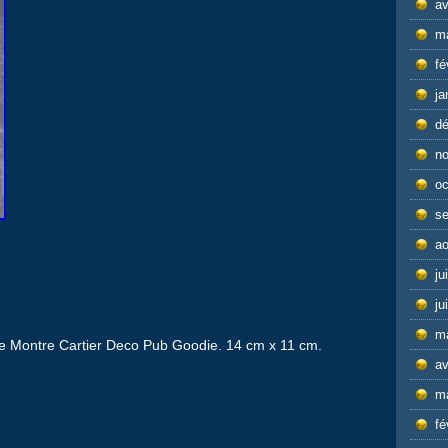
av
m
fé
ja
d
n
oc
s
ao
ju
ju
m
me Montre Cartier Deco Pub Goodie. 14 cm x 11 cm.
av
m
fé