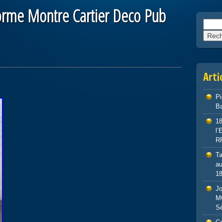
orme Montre Cartier Deco Pub
Reche
Arti
P
Ba
1
l
R
Ta
au
1
J
M
S