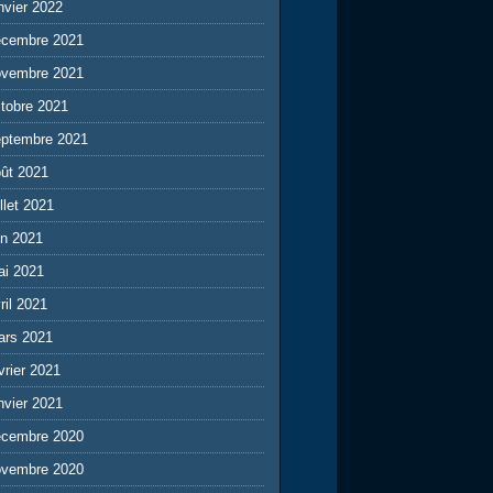
nvier 2022
écembre 2021
ovembre 2021
tobre 2021
eptembre 2021
ût 2021
illet 2021
in 2021
ai 2021
ril 2021
ars 2021
vrier 2021
nvier 2021
écembre 2020
ovembre 2020