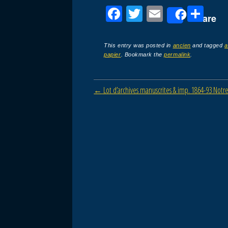
F
T
E
P
Share
a
wi
m
ar
c
tt
ail
ta
This entry was posted in
ancien
and tagged
a
papier
. Bookmark the
permalink
.
e
er
g
b
er
Post navigation
←
Lot d’archives manuscrites & imp. 1864-93 N
o
o
k