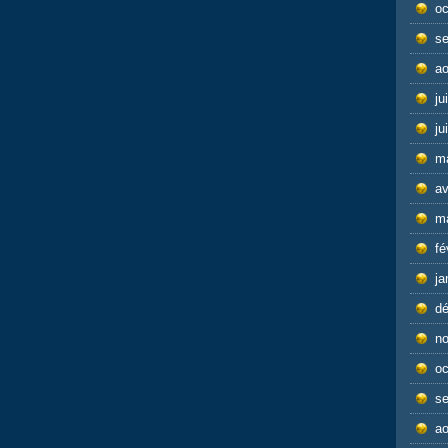
oc
s
ao
ju
ju
m
av
m
fé
ja
d
n
oc
s
ao