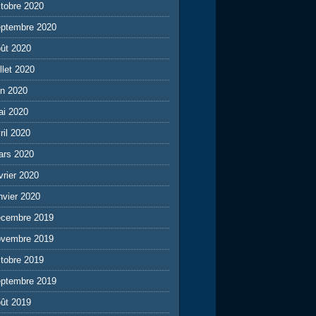
tobre 2020
eptembre 2020
ût 2020
illet 2020
in 2020
ai 2020
ril 2020
ars 2020
vrier 2020
nvier 2020
écembre 2019
ovembre 2019
tobre 2019
eptembre 2019
ût 2019