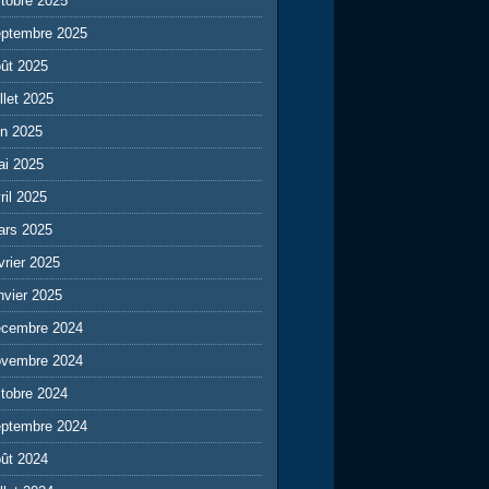
tobre 2025
eptembre 2025
ût 2025
illet 2025
in 2025
ai 2025
ril 2025
ars 2025
vrier 2025
nvier 2025
écembre 2024
ovembre 2024
tobre 2024
eptembre 2024
ût 2024