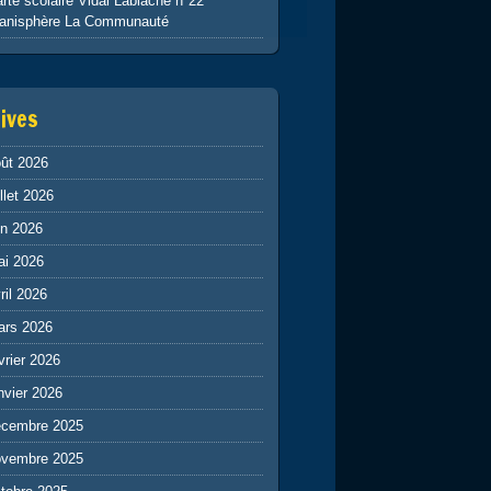
rte scolaire Vidal Lablache n°22
lanisphère La Communauté
ives
ût 2026
illet 2026
in 2026
ai 2026
ril 2026
ars 2026
vrier 2026
nvier 2026
écembre 2025
ovembre 2025