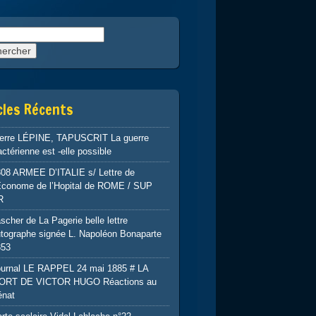
rcher :
cles Récents
ierre LÉPINE, TAPUSCRIT La guerre
ctérienne est -elle possible
808 ARMEE D’ITALIE s/ Lettre de
’Econome de l’Hopital de ROME / SUP
R
scher de La Pagerie belle lettre
tographe signée L. Napoléon Bonaparte
853
ournal LE RAPPEL 24 mai 1885 # LA
ORT DE VICTOR HUGO Réactions au
énat