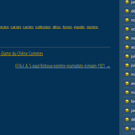
ja
d
n
ncien
,
carnet
,
cartier
,
collection
,
déco
,
forme
,
goodie
,
montre
,
oc
s
ao
otre-Dame du Chêne Comptes
ju
Fi16-l. A. S-paul Reboux-peintre-journaliste-écrivain-1921
→
ju
m
av
m
fé
ja
d
n