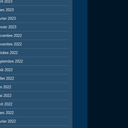
ril 2023
ars 2023
vrier 2023
nvier 2023
écembre 2022
ovembre 2022
tobre 2022
eptembre 2022
ût 2022
illet 2022
in 2022
ai 2022
ril 2022
ars 2022
vrier 2022