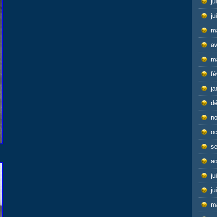
ju
ju
m
av
m
fé
ja
d
n
oc
s
ao
ju
ju
m