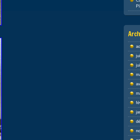
Ca
P
Arch
ao
ju
ju
m
av
m
fé
ja
d
n