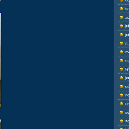
oc
s
ao
ju
ju
m
av
m
fé
ja
d
n
oc
s
ao