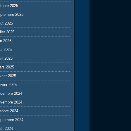
tobre 2025
eptembre 2025
ût 2025
illet 2025
in 2025
ai 2025
ril 2025
ars 2025
vrier 2025
nvier 2025
écembre 2024
ovembre 2024
tobre 2024
eptembre 2024
ût 2024