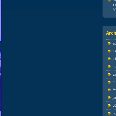
R
1
6
Arch
ao
ju
ju
m
av
m
fé
ja
d
n