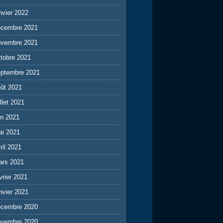
nvier 2022
écembre 2021
ovembre 2021
tobre 2021
eptembre 2021
ût 2021
illet 2021
in 2021
ai 2021
ril 2021
ars 2021
vrier 2021
nvier 2021
écembre 2020
ovembre 2020