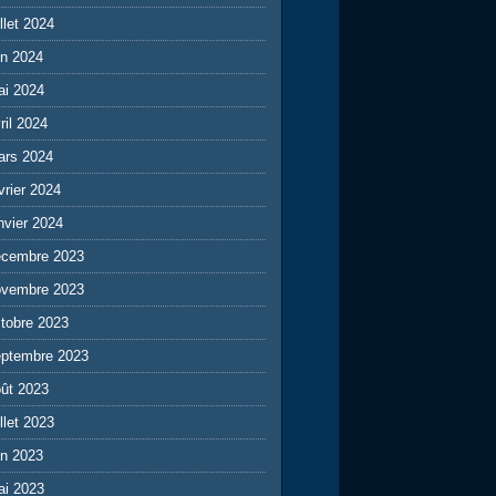
illet 2024
in 2024
ai 2024
ril 2024
ars 2024
vrier 2024
nvier 2024
écembre 2023
ovembre 2023
tobre 2023
eptembre 2023
ût 2023
illet 2023
in 2023
ai 2023