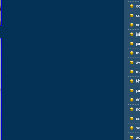
oc
s
ao
ju
ju
m
av
m
fé
ja
d
n
oc
s
ao