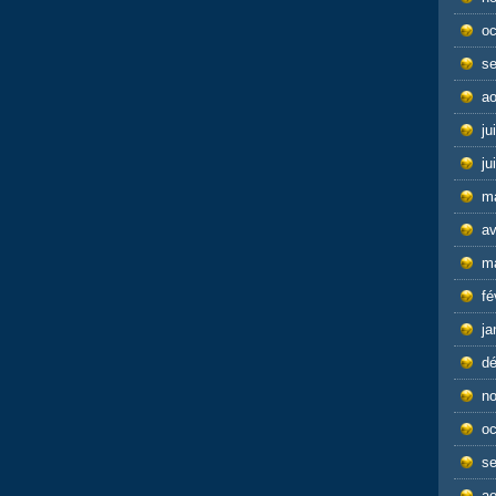
oc
s
ao
ju
ju
m
av
m
fé
ja
d
n
oc
s
ao