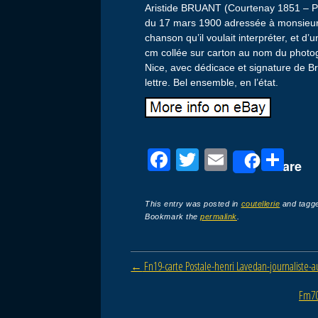
Aristide BRUANT (Courtenay 1851 – Par
du 17 mars 1900 adressée à monsieur 
chanson qu’il voulait interpréter, et d’
cm collée sur carton au nom du photog
Nice, avec dédicace et signature de Br
lettre. Bel ensemble, en l’état.
F
T
E
P
Share
a
wi
m
ar
c
tt
ail
ta
This entry was posted in
coutellerie
and tagg
Bookmark the
permalink
.
e
er
g
b
er
Post navigation
←
Fn19-carte Postale-henri Lavedan-journaliste-
o
o
Fm70