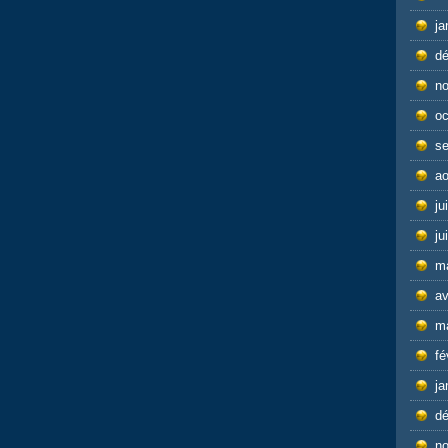
ja
d
n
oc
s
ao
ju
ju
m
av
m
fé
ja
d
n