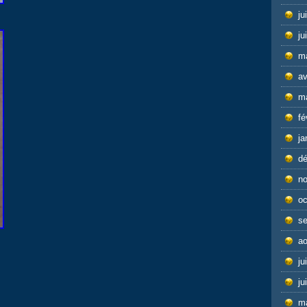
ju
ju
m
av
m
fé
ja
d
n
oc
s
ao
ju
ju
m