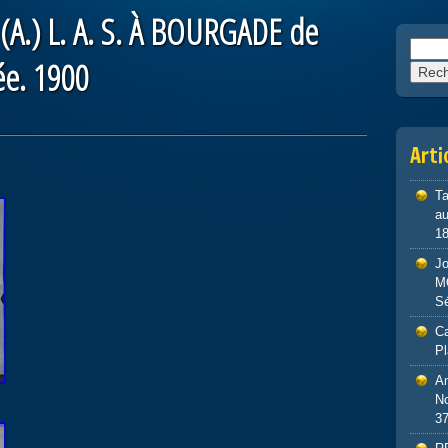
A.) L. A. S. À BOURGADE de
Reche
ée. 1900
Arti
Ta
au
1
J
M
S
Ca
P
An
No
3