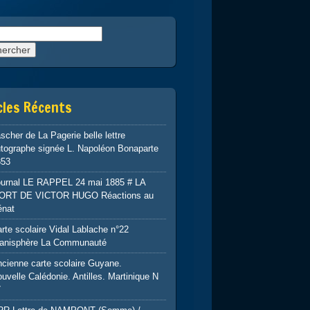
rcher :
cles Récents
scher de La Pagerie belle lettre
tographe signée L. Napoléon Bonaparte
853
ournal LE RAPPEL 24 mai 1885 # LA
ORT DE VICTOR HUGO Réactions au
énat
rte scolaire Vidal Lablache n°22
lanisphère La Communauté
cienne carte scolaire Guyane.
uvelle Calédonie. Antilles. Martinique N
7