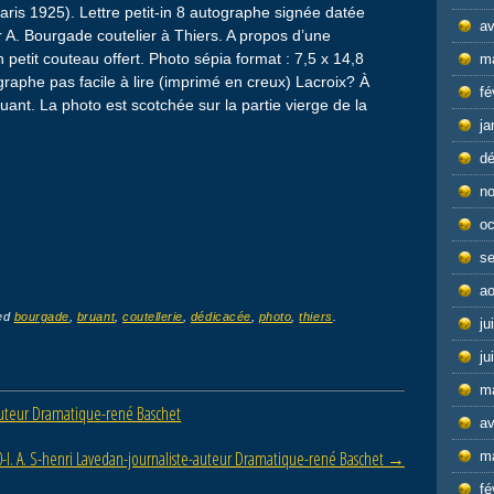
is 1925). Lettre petit-in 8 autographe signée datée
av
A. Bourgade coutelier à Thiers. A propos d’une
un petit couteau offert. Photo sépia format : 7,5 x 14,8
m
raphe pas facile à lire (imprimé en creux) Lacroix? À
fé
uant. La photo est scotchée sur la partie vierge de la
ja
d
n
oc
s
ao
ed
bourgade
,
bruant
,
coutellerie
,
dédicacée
,
photo
,
thiers
.
ju
ju
m
auteur Dramatique-rené Baschet
av
-l. A. S-henri Lavedan-journaliste-auteur Dramatique-rené Baschet
→
m
fé