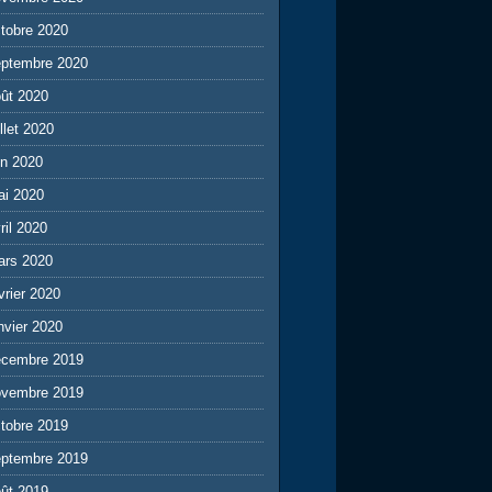
tobre 2020
eptembre 2020
ût 2020
illet 2020
in 2020
ai 2020
ril 2020
ars 2020
vrier 2020
nvier 2020
écembre 2019
ovembre 2019
tobre 2019
eptembre 2019
ût 2019