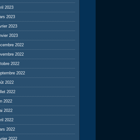
ril 2023
ars 2023
vrier 2023
nvier 2023
écembre 2022
ovembre 2022
tobre 2022
eptembre 2022
ût 2022
illet 2022
in 2022
ai 2022
ril 2022
ars 2022
vrier 2022