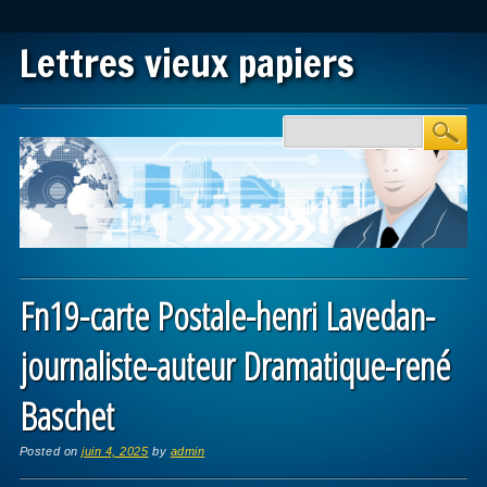
Lettres vieux papiers
Main menu
Skip to content
Fn19-carte Postale-henri Lavedan-
journaliste-auteur Dramatique-rené
Baschet
Posted on
juin 4, 2025
by
admin