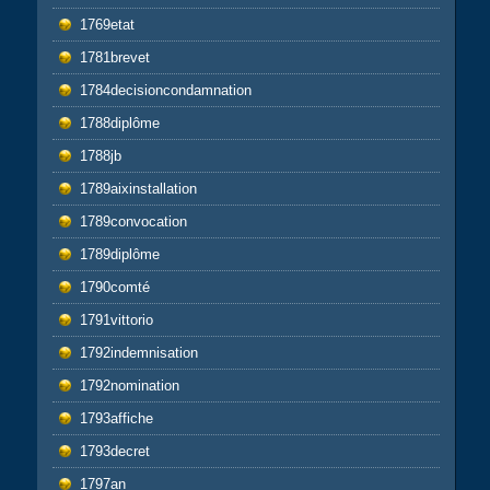
1769etat
1781brevet
1784decisioncondamnation
1788diplôme
1788jb
1789aixinstallation
1789convocation
1789diplôme
1790comté
1791vittorio
1792indemnisation
1792nomination
1793affiche
1793decret
1797an