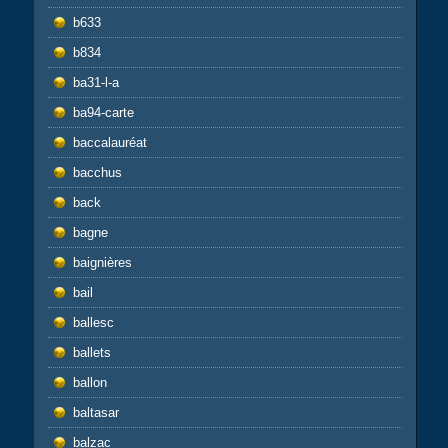
b633
b834
ba31-l-a
ba94-carte
baccalauréat
bacchus
back
bagne
baignières
bail
ballesc
ballets
ballon
baltasar
balzac