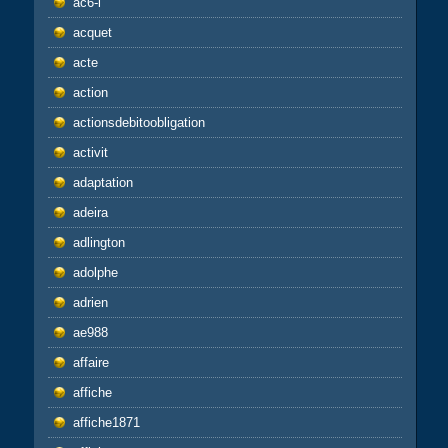
ac6-l
acquet
acte
action
actionsdebitoobligation
activit
adaptation
adeira
adlington
adolphe
adrien
ae988
affaire
affiche
affiche1871