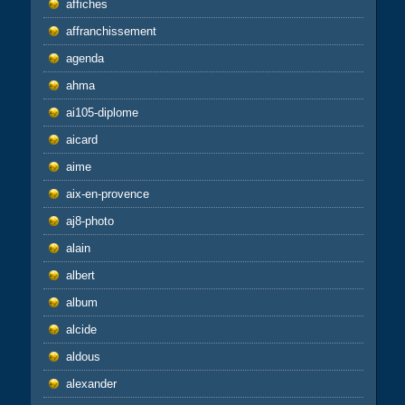
affiches
affranchissement
agenda
ahma
ai105-diplome
aicard
aime
aix-en-provence
aj8-photo
alain
albert
album
alcide
aldous
alexander