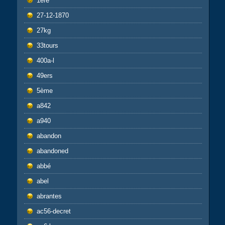
1ère
27-12-1870
27kg
33tours
400a-l
49ers
5ème
a842
a940
abandon
abandoned
abbé
abel
abrantes
ac56-decret