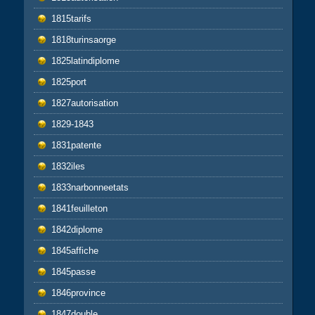
1815tarifs
1818turinsaorge
1825latindiplome
1825port
1827autorisation
1829-1843
1831patente
1832iles
1833narbonneetats
1841feuilleton
1842diplome
1845affiche
1845passe
1846province
1847double