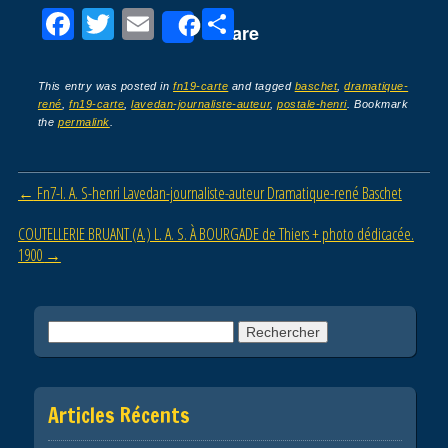
F
T
E
P
Share
a
wi
m
ar
c
tt
ail
ta
This entry was posted in
fn19-carte
and tagged
baschet
,
dramatique-
rené
,
fn19-carte
,
lavedan-journaliste-auteur
,
postale-henri
. Bookmark
e
er
g
the
permalink
.
b
er
o
Post navigation
←
Fn7-l. A. S-henri Lavedan-journaliste-auteur Dramatique-rené Baschet
o
COUTELLERIE BRUANT (A.) L. A. S. À BOURGADE de Thiers + photo dédicacée.
k
1900
→
Rechercher :
Articles Récents