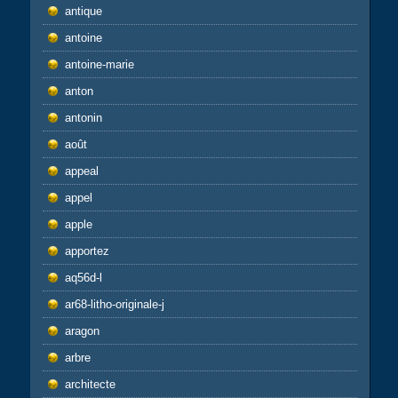
antique
antoine
antoine-marie
anton
antonin
août
appeal
appel
apple
apportez
aq56d-l
ar68-litho-originale-j
aragon
arbre
architecte