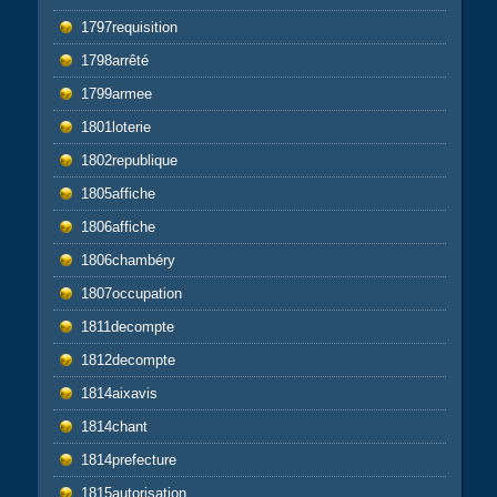
1797requisition
1798arrêté
1799armee
1801loterie
1802republique
1805affiche
1806affiche
1806chambéry
1807occupation
1811decompte
1812decompte
1814aixavis
1814chant
1814prefecture
1815autorisation