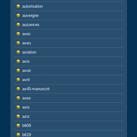
autorisation
auvergne
auzances
avec
aveu
aviation
avis
avoir
avril
ax45-manuscrit
axes
axis
aziz
b609
b619