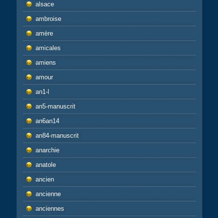
alsace
ambroise
amère
amicales
amiens
amour
an1-l
an5-manuscrit
an6an14
an84-manuscrit
anarchie
anatole
ancien
ancienne
anciennes