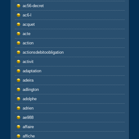
ac56-decret
ac6-l
acquet
acte
action
actionsdebitoobligation
activit
adaptation
adeira
adlington
adolphe
adrien
ae988
affaire
affiche