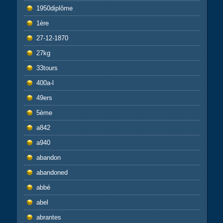
1950diplôme
1ère
27-12-1870
27kg
33tours
400a-l
49ers
5ème
a842
a940
abandon
abandoned
abbé
abel
abrantes