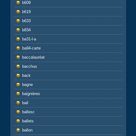
b609
b619
b633
b834
ba31-l-a
ba94-carte
baccalauréat
bacchus
back
bagne
baignières
bail
ballesc
ballets
ballon