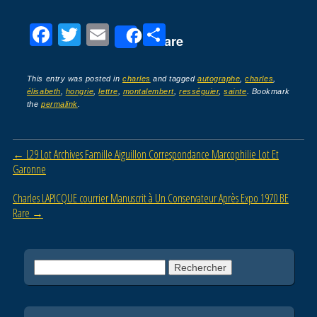
F
T
E
P
Share
a
wi
m
ar
c
tt
ail
ta
This entry was posted in
charles
and tagged
autographe
,
charles
,
élisabeth
,
hongrie
,
lettre
,
montalembert
,
rességuier
,
sainte
. Bookmark
e
er
g
the
permalink
.
b
er
o
Post navigation
←
L29 Lot Archives Famille Aiguillon Correspondance Marcophilie Lot Et
o
Garonne
k
Charles LAPICQUE courrier Manuscrit à Un Conservateur Après Expo 1970 BE
Rare
→
Rechercher :