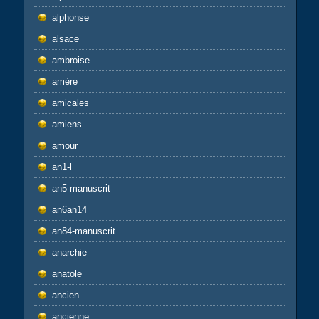
alphonse
alsace
ambroise
amère
amicales
amiens
amour
an1-l
an5-manuscrit
an6an14
an84-manuscrit
anarchie
anatole
ancien
ancienne