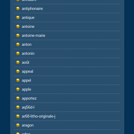
antiphonaire
antique
antoine
antoine-marie
anton
antonin
août
appeal
appel
apple
apportez
aq56d-l
ar68-litho-originale-j
aragon