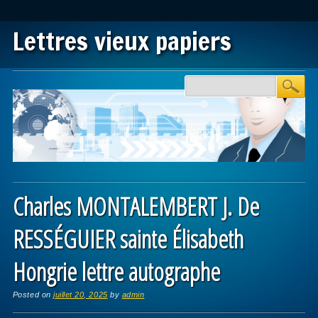
Lettres vieux papiers
Main menu
Skip to content
Charles MONTALEMBERT J. De
RESSÉGUIER sainte Élisabeth
Hongrie lettre autographe
Posted on
juillet 20, 2025
by
admin