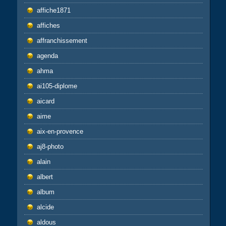
affiche1871
affiches
affranchissement
agenda
ahma
ai105-diplome
aicard
aime
aix-en-provence
aj8-photo
alain
albert
album
alcide
aldous