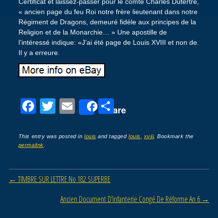
Certificat et laissez-passer pour le comte Charles Dutertre,
« ancien page du feu Roi notre frère lieutenant dans notre
Régiment de Dragons, demeuré fidèle aux principes de la
Religion et de la Monarchie… » Une apostille de
l’intéressé indique: «J’ai été page de Louis XVIII et non de.
Il y a erreure.
F
T
E
P
Share
a
wi
m
ar
c
tt
ail
ta
This entry was posted in
louis
and tagged
louis
,
xviii
. Bookmark the
permalink
.
e
er
g
b
er
Post navigation
←
TIMBRE SUR LETTRE No 182 SUPERBE
o
o
Ancien Document D’infanterie Congé De Réforme An 6
→
k