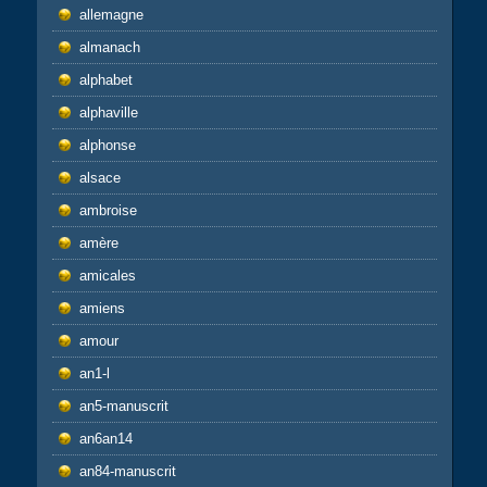
allemagne
almanach
alphabet
alphaville
alphonse
alsace
ambroise
amère
amicales
amiens
amour
an1-l
an5-manuscrit
an6an14
an84-manuscrit