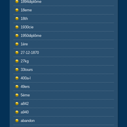
1894diplôme
18eme
18th
1930cie
1950diplôme
1ère
27-12-1870
27kg
33tours
400a-l
49ers
5ème
a842
a940
abandon