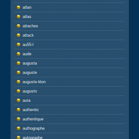
atlan
atlas
attaches
attack
au55-l
aude
augusta
auguste
auguste-léon
augusto
aura
authentic
authentique
authographe
autograghe