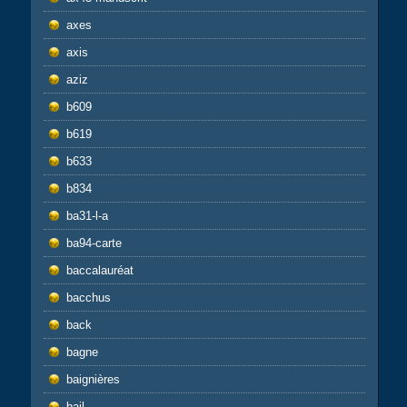
axes
axis
aziz
b609
b619
b633
b834
ba31-l-a
ba94-carte
baccalauréat
bacchus
back
bagne
baignières
bail