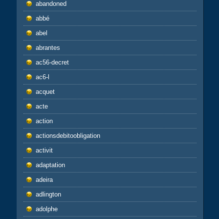
abandoned
abbé
abel
abrantes
ac56-decret
ac6-l
acquet
acte
action
actionsdebitoobligation
activit
adaptation
adeira
adlington
adolphe