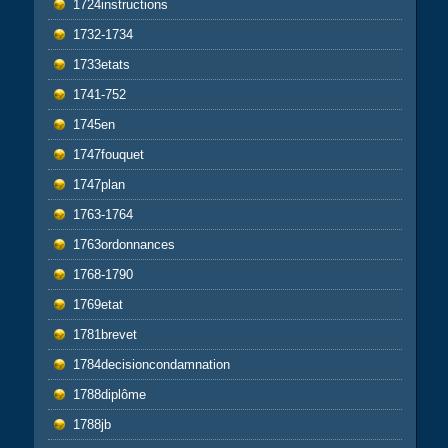
1724instructions
1732-1734
1733etats
1741-752
1745en
1747fouquet
1747plan
1763-1764
1763ordonnances
1768-1790
1769etat
1781brevet
1784decisioncondamnation
1788diplôme
1788jb