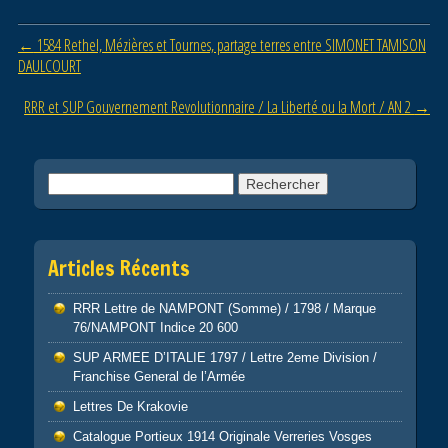
b
er
Post navigation
←
1584 Rethel, Mézières et Tournes, partage terres entre SIMONET TAMISON
o
DAULCOURT
o
RRR et SUP Gouvernement Revolutionnaire / La Liberté ou la Mort / AN 2
→
k
Rechercher :
Articles Récents
RRR Lettre de NAMPONT (Somme) / 1798 / Marque
76/NAMPONT Indice 20 600
SUP ARMEE D’ITALIE 1797 / Lettre 2eme Division /
Franchise General de l’Armée
Lettres De Krakovie
Catalogue Portieux 1914 Originale Verreries Vosges