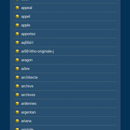
appeal
appel
apple
apportez
aq56d-l
ar68-litho-originale-j
aragon
arbre
architecte
archive
archives
ardennes
argentan
ariana
aristide