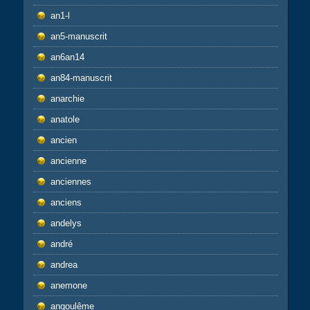
an1-l
an5-manuscrit
an6an14
an84-manuscrit
anarchie
anatole
ancien
ancienne
anciennes
anciens
andelys
andré
andrea
anemone
angoulême