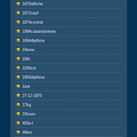
1870affiche
1871sauf
1874contrat
1894cubainfanterie
1894diplôme
18eme
18th
1930cie
1950diplôme
1ère
27-12-1870
27kg
33tours
400a-l
49ers