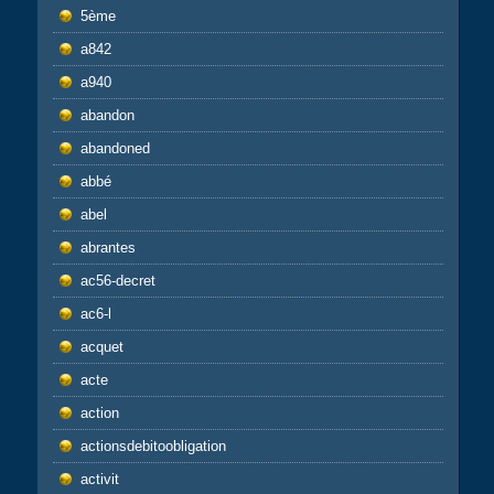
5ème
a842
a940
abandon
abandoned
abbé
abel
abrantes
ac56-decret
ac6-l
acquet
acte
action
actionsdebitoobligation
activit