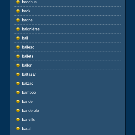
bacchus
back
bagne
baignières
bail
ballesc
ballets
ballon
baltasar
balzac
bamboo
bande
banderole
banville
barail