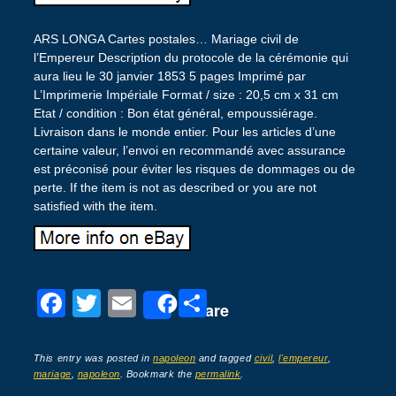
ARS LONGA Cartes postales… Mariage civil de
l’Empereur Description du protocole de la cérémonie qui
aura lieu le 30 janvier 1853 5 pages Imprimé par
L’Imprimerie Impériale Format / size : 20,5 cm x 31 cm
Etat / condition : Bon état général, empoussiérage.
Livraison dans le monde entier. Pour les articles d’une
certaine valeur, l’envoi en recommandé avec assurance
est préconisé pour éviter les risques de dommages ou de
perte. If the item is not as described or you are not
satisfied with the item.
F
T
E
P
Share
a
wi
m
ar
c
tt
ail
ta
This entry was posted in
napoleon
and tagged
civil
,
l'empereur
,
mariage
,
napoleon
. Bookmark the
permalink
.
e
er
g