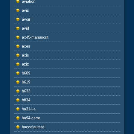
aviation
avis
avoir
avril
ax45-manuscrit
axes
axis
aziz
b609
b619
b633
b834
ba31-l-a
ba94-carte
baccalauréat