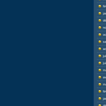
fé
ja
d
n
oc
s
ao
ju
ju
m
av
m
fé
ja
d