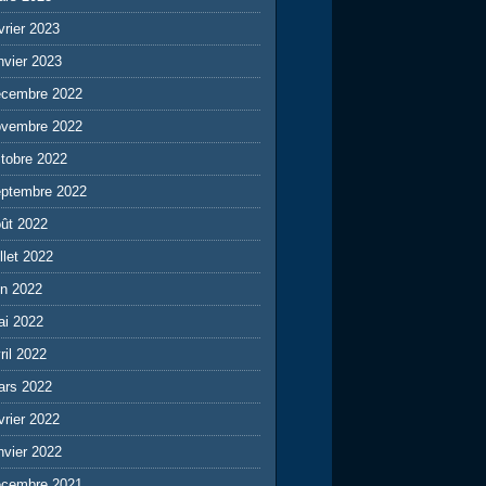
vrier 2023
nvier 2023
écembre 2022
ovembre 2022
tobre 2022
eptembre 2022
ût 2022
illet 2022
in 2022
ai 2022
ril 2022
ars 2022
vrier 2022
nvier 2022
écembre 2021