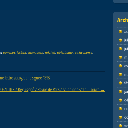
Arch
ao
ju
ju
ed
complet
,
fatima
,
manuscrit
,
michel
,
pèlerinage
,
saint-pierre
.
m
av
m
e lettre autographe signée 1898
fé
e GAUTIER / Reçu signé / Revue de Paris / Salon de 1841 au Louvre
→
ja
d
n
oc
s