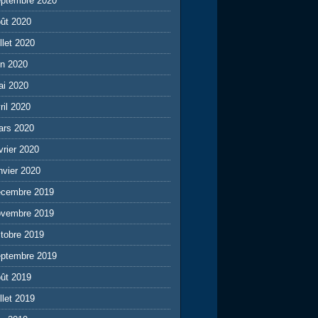
eptembre 2020
ût 2020
illet 2020
in 2020
ai 2020
ril 2020
ars 2020
vrier 2020
nvier 2020
écembre 2019
ovembre 2019
tobre 2019
eptembre 2019
ût 2019
illet 2019