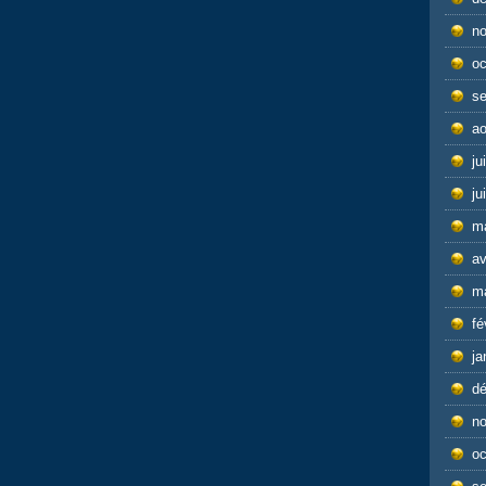
n
oc
s
ao
ju
ju
m
av
m
fé
ja
d
n
oc