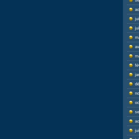
s
ao
ju
ju
m
av
m
fé
ja
d
n
oc
s
ao
ju