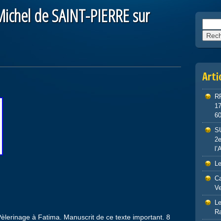
Michel de SAINT-PIERRE sur
Reche
Arti
R
1
6
S
2e
l’
Le
Ca
Ve
Le
R
lerinage à Fatima. Manuscrit de ce texte important. 8