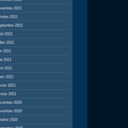
ovembre 2021
tobre 2021
eptembre 2021
ût 2021
illet 2021
in 2021
ai 2021
ril 2021
ars 2021
vrier 2021
nvier 2021
écembre 2020
ovembre 2020
tobre 2020