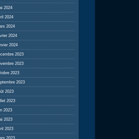
ai 2024
ril 2024
ars 2024
vrier 2024
nvier 2024
écembre 2023
ovembre 2023
tobre 2023
eptembre 2023
ût 2023
illet 2023
in 2023
ai 2023
ril 2023
ars 2023