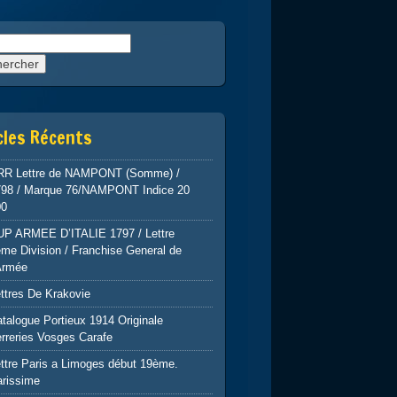
rcher :
cles Récents
RR Lettre de NAMPONT (Somme) /
798 / Marque 76/NAMPONT Indice 20
00
UP ARMEE D’ITALIE 1797 / Lettre
me Division / Franchise General de
Armée
ttres De Krakovie
talogue Portieux 1914 Originale
rreries Vosges Carafe
ttre Paris a Limoges début 19ème.
arissime