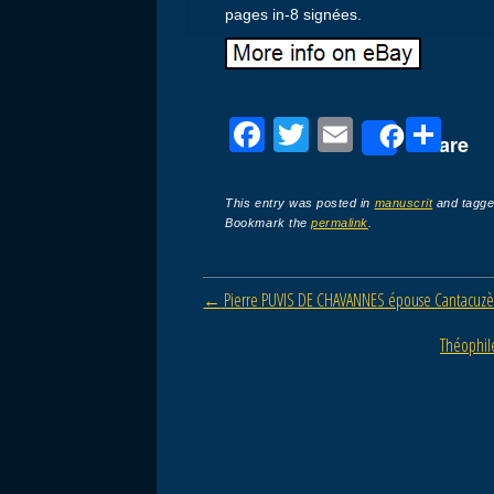
pages in-8 signées.
F
T
E
P
Share
a
wi
m
ar
c
tt
ail
ta
This entry was posted in
manuscrit
and tagg
Bookmark the
permalink
.
e
er
g
b
er
Post navigation
←
Pierre PUVIS DE CHAVANNES épouse Cantacuzèn
o
o
Théophil
k