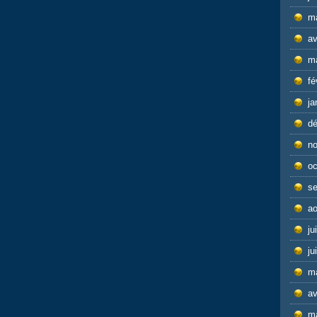
m
av
m
fé
ja
d
n
oc
s
ao
ju
ju
m
av
m