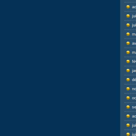
ao
ju
ju
m
av
m
fé
ja
d
n
oc
s
ao
ju
ju