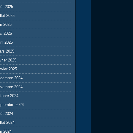
ût 2025
illet 2025
in 2025
ai 2025
ril 2025
ars 2025
vrier 2025
nvier 2025
écembre 2024
ovembre 2024
tobre 2024
eptembre 2024
ût 2024
illet 2024
in 2024