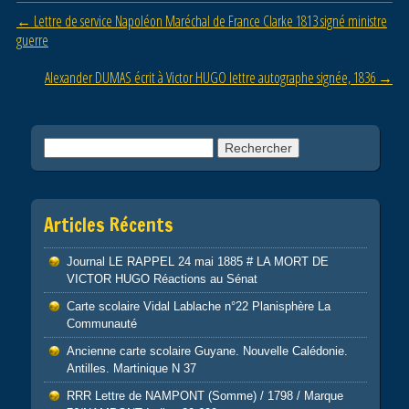
o
Post navigation
←
Lettre de service Napoléon Maréchal de France Clarke 1813 signé ministre
o
guerre
k
Alexander DUMAS écrit à Victor HUGO lettre autographe signée, 1836
→
Rechercher :
Articles Récents
Journal LE RAPPEL 24 mai 1885 # LA MORT DE
VICTOR HUGO Réactions au Sénat
Carte scolaire Vidal Lablache n°22 Planisphère La
Communauté
Ancienne carte scolaire Guyane. Nouvelle Calédonie.
Antilles. Martinique N 37
RRR Lettre de NAMPONT (Somme) / 1798 / Marque