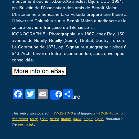
F
T
E
P
Share
a
wi
m
ar
c
tt
ail
ta
This entry was posted in
27-12-1870
and tagged
27-12-1870
,
benoit
,
document
,
ferry
,
jules
,
maire
,
malon
,
paris
,
siege
,
signé
. Bookmark
e
er
g
the
permalink
.
b
er