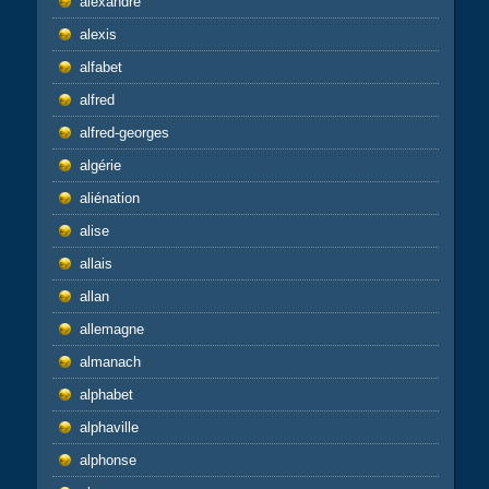
alexandre
alexis
alfabet
alfred
alfred-georges
algérie
aliénation
alise
allais
allan
allemagne
almanach
alphabet
alphaville
alphonse