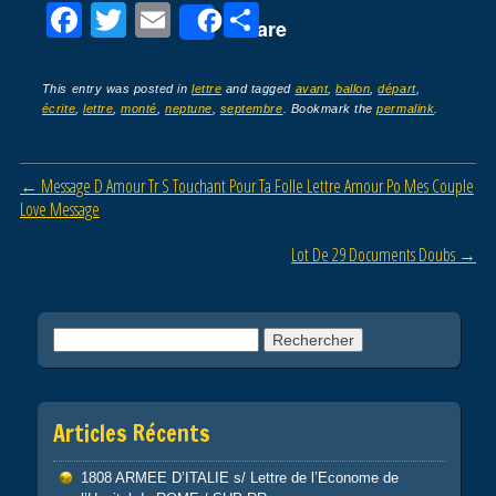
F
T
E
P
Share
a
wi
m
ar
c
tt
ail
ta
This entry was posted in
lettre
and tagged
avant
,
ballon
,
départ
,
écrite
,
lettre
,
monté
,
neptune
,
septembre
. Bookmark the
permalink
.
e
er
g
b
er
Post navigation
←
Message D Amour Tr S Touchant Pour Ta Folle Lettre Amour Po Mes Couple
o
Love Message
o
Lot De 29 Documents Doubs
→
k
Rechercher :
Articles Récents
1808 ARMEE D’ITALIE s/ Lettre de l’Econome de