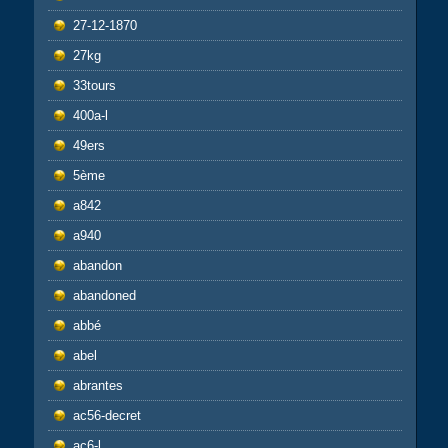
27-12-1870
27kg
33tours
400a-l
49ers
5ème
a842
a940
abandon
abandoned
abbé
abel
abrantes
ac56-decret
ac6-l