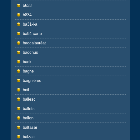
b633
b834
ba31-l-a
ba94-carte
baccalauréat
bacchus
back
bagne
baignières
bail
ballesc
ballets
ballon
baltasar
balzac