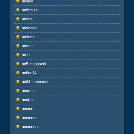
alsace
ambroise
amère
amicales
amiens
amour
an1-l
an5-manuscrit
an6an14
an84-manuscrit
anarchie
anatole
ancien
ancienne
anciennes