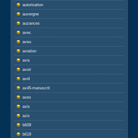
autorisation
auvergne
auzances
avec
aveu
aviation
avis
avoir
avril
ax45-manuscrit
axes
axis
aziz
b609
b619