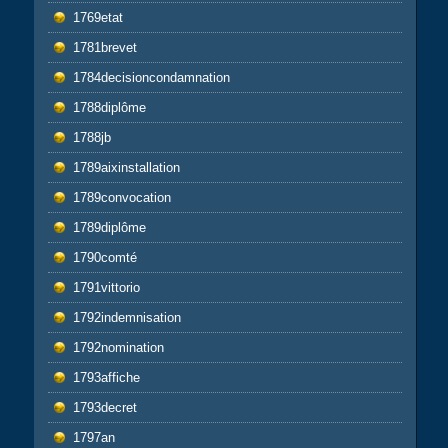
1769etat
1781brevet
1784decisioncondamnation
1788diplôme
1788jb
1789aixinstallation
1789convocation
1789diplôme
1790comté
1791vittorio
1792indemnisation
1792nomination
1793affiche
1793decret
1797an