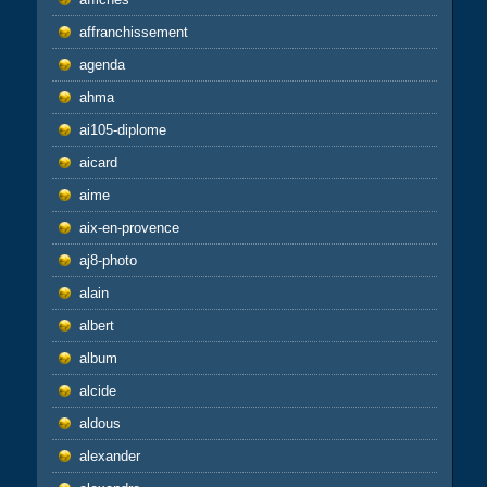
affranchissement
agenda
ahma
ai105-diplome
aicard
aime
aix-en-provence
aj8-photo
alain
albert
album
alcide
aldous
alexander