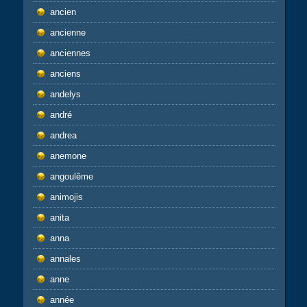
ancien
ancienne
anciennes
anciens
andelys
andré
andrea
anemone
angoulême
animojis
anita
anna
annales
anne
année