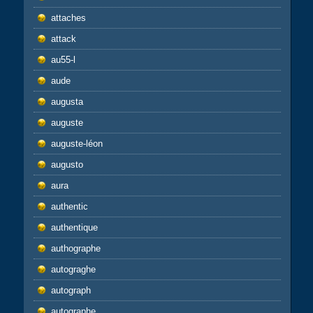
attaches
attack
au55-l
aude
augusta
auguste
auguste-léon
augusto
aura
authentic
authentique
authographe
autograghe
autograph
autographe