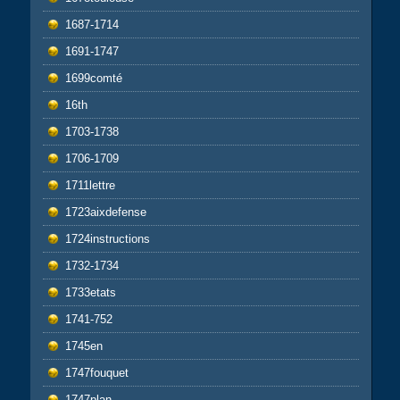
1687-1714
1691-1747
1699comté
16th
1703-1738
1706-1709
1711lettre
1723aixdefense
1724instructions
1732-1734
1733etats
1741-752
1745en
1747fouquet
1747plan