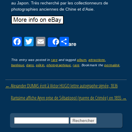
au Japon. Très recherché par les collectionneurs de
photographies anciennes de Chine et d’Asie.
F
T
E
P
Share
a
wi
m
ar
c
tt
ail
ta
This entry was posted in
rare
and tagged
album
,
attractions
,
banlieue
,
dans
,
pékin
,
photographique
,
rare
. Bookmark the
permalink
.
e
er
g
b
er
Post navigation
←
Alexander DUMAS écrit à Victor HUGO lettre autographe signée, 1836
o
o
Rarissime affiche Agen prise de Sébastopol (guerre de Crimée) en 1855
→
k
Rechercher :