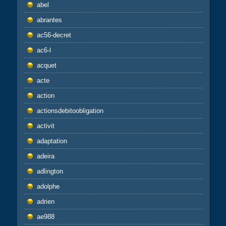
abel
abrantes
ac56-decret
ac6-l
acquet
acte
action
actionsdebitoobligation
activit
adaptation
adeira
adlington
adolphe
adrien
ae988