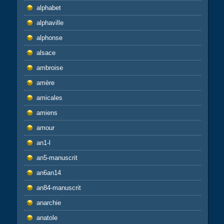
alphabet
alphaville
alphonse
alsace
ambroise
amère
amicales
amiens
amour
an1-l
an5-manuscrit
an6an14
an84-manuscrit
anarchie
anatole