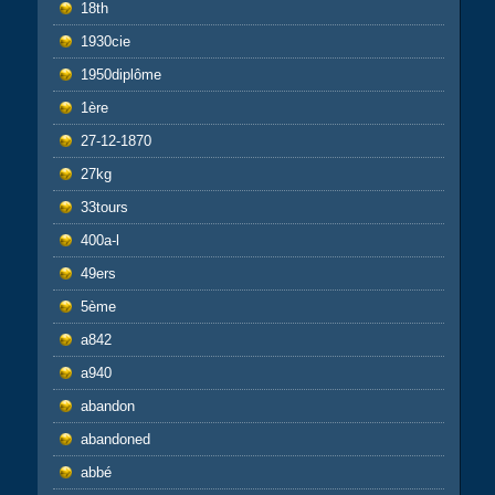
18th
1930cie
1950diplôme
1ère
27-12-1870
27kg
33tours
400a-l
49ers
5ème
a842
a940
abandon
abandoned
abbé