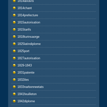
1814aixavis
1814chant
1814prefecture
1815autorisation
1815tarifs
1818turinsaorge
1825latindiplome
1825port
1827autorisation
1829-1843
1831patente
1832iles
1833narbonneetats
1841feuilleton
1842diplome