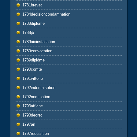
1781brevet
1784decisioncondamnation
1788diplôme
1788jb
1789aixinstallation
1789convocation
1789diplôme
1790comté
1791vittorio
1792indemnisation
1792nomination
1793affiche
1793decret
1797an
1797requisition