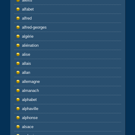
alexis
alfabet
alfred
alfred-georges
algérie
aliénation
alise
allais
allan
allemagne
almanach
alphabet
alphaville
alphonse
alsace