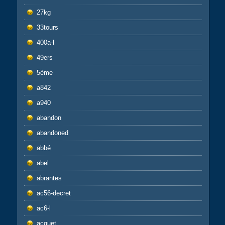
27kg
33tours
400a-l
49ers
5ème
a842
a940
abandon
abandoned
abbé
abel
abrantes
ac56-decret
ac6-l
acquet