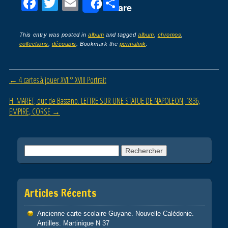
F
T
E
P
Share
a
wi
m
ar
c
tt
ail
ta
This entry was posted in
album
and tagged
album
,
chromos
,
collections
,
découpis
. Bookmark the
permalink
.
e
er
g
b
er
Post navigation
←
4 cartes à jouer XVII° XVIII Portrait
o
o
H. MARET, duc de Bassano. LETTRE SUR UNE STATUE DE NAPOLEON, 1836,
EMPIRE, CORSE
→
k
Rechercher :
Articles Récents
Ancienne carte scolaire Guyane. Nouvelle Calédonie.
Antilles. Martinique N 37