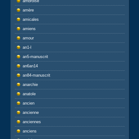
ambroise
amère
amicales
amiens
amour
an1-l
an5-manuscrit
an6an14
an84-manuscrit
anarchie
anatole
ancien
ancienne
anciennes
anciens