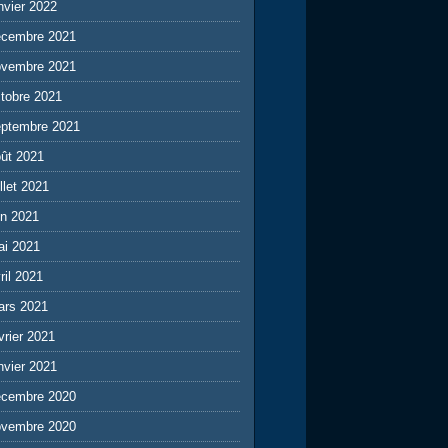
nvier 2022
écembre 2021
ovembre 2021
tobre 2021
eptembre 2021
ût 2021
illet 2021
in 2021
ai 2021
ril 2021
ars 2021
vrier 2021
nvier 2021
écembre 2020
ovembre 2020