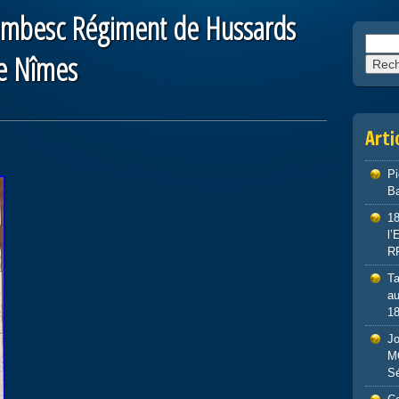
ambesc Régiment de Hussards
Reche
e Nîmes
Arti
P
Ba
1
l
R
Ta
au
1
J
M
S