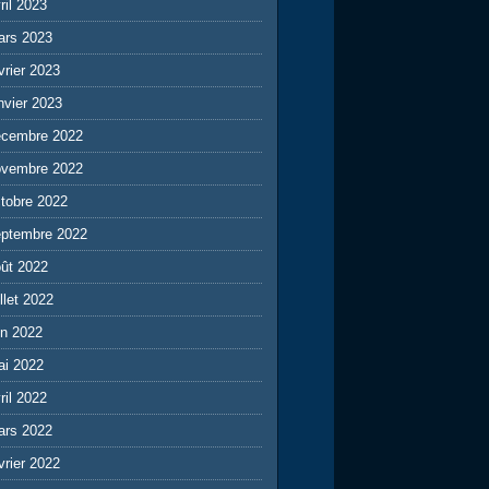
ril 2023
ars 2023
vrier 2023
nvier 2023
écembre 2022
ovembre 2022
tobre 2022
eptembre 2022
ût 2022
illet 2022
in 2022
ai 2022
ril 2022
ars 2022
vrier 2022