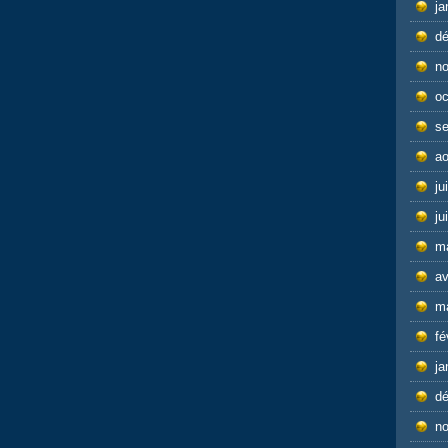
ja
d
n
oc
s
ao
ju
ju
m
av
m
fé
ja
d
n