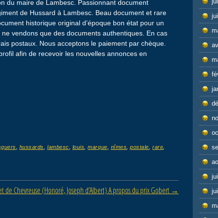
ju
tion du maire de Lambesc. Passionnant document
 régiment de Hussard à Lambesc. Beau document et rare
ju
ument historique original d’époque bon état pour un
m
s ne vendons que des documents authentiques. En cas
rais postaux. Nous acceptons le paiement par chèque.
av
rofil afin de recevoir les nouvelles annonces en
m
fé
ja
d
n
oc
s
sguers
,
hussards
,
lambesc
,
louis
,
marque
,
nîmes
,
postale
,
rare
,
ao
ju
et de Chevreuse (Honoré, Joseph d’Albert) A propos du prix Gobert
→
ju
m