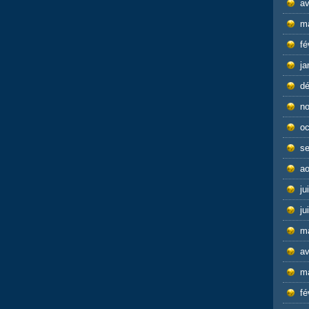
av
m
fé
ja
d
n
oc
s
ao
ju
ju
m
av
m
fé