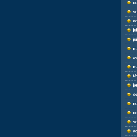
oc
s
ao
ju
ju
m
av
m
fé
ja
d
n
oc
s
ao