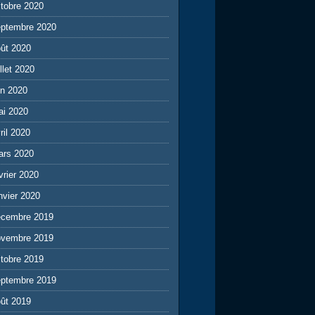
tobre 2020
eptembre 2020
ût 2020
illet 2020
in 2020
ai 2020
ril 2020
ars 2020
vrier 2020
nvier 2020
écembre 2019
ovembre 2019
tobre 2019
eptembre 2019
ût 2019