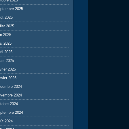
tobre 2025
eptembre 2025
ût 2025
illet 2025
in 2025
ai 2025
ril 2025
ars 2025
vrier 2025
nvier 2025
écembre 2024
ovembre 2024
tobre 2024
eptembre 2024
ût 2024