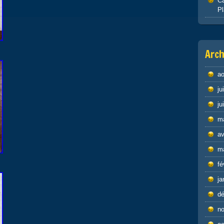
Ca
P
Arch
ao
ju
ju
m
av
m
fé
ja
d
n