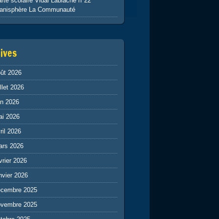
rte scolaire Vidal Lablache n°22
lanisphère La Communauté
ives
ût 2026
illet 2026
in 2026
ai 2026
ril 2026
ars 2026
vrier 2026
nvier 2026
écembre 2025
ovembre 2025