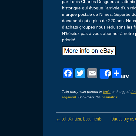
par Louis Charles Desguers à l’atten
historique qui évoque l’arrivée d’un
marque postale de Nîmes. Superbe doc
document qui a plus de 220 ans. Nou
d’achats groupés nous réduisons les f
N’hésitez pas à vous abonner à notre p
priorité.
F
T
E
P
Share
a
wi
m
ar
c
tt
ail
ta
This entry was posted in
louis
and tagged
de
regiment
. Bookmark the
permalink
.
e
er
g
b
er
Post navigation
←
Lot D’anciens Documents
Duc de Luynes 
o
o