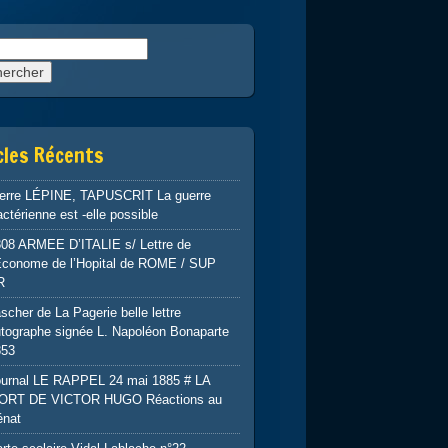
rcher :
cles Récents
ierre LÉPINE, TAPUSCRIT La guerre
ctérienne est -elle possible
808 ARMEE D’ITALIE s/ Lettre de
’Econome de l’Hopital de ROME / SUP
R
scher de La Pagerie belle lettre
tographe signée L. Napoléon Bonaparte
853
ournal LE RAPPEL 24 mai 1885 # LA
ORT DE VICTOR HUGO Réactions au
énat