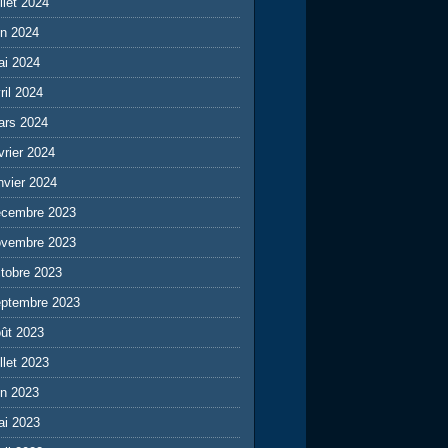
illet 2024
in 2024
ai 2024
ril 2024
ars 2024
vrier 2024
nvier 2024
écembre 2023
ovembre 2023
tobre 2023
eptembre 2023
ût 2023
illet 2023
in 2023
ai 2023