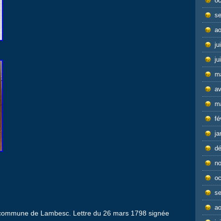
oc
s
ao
ju
ju
m
av
m
fé
ja
d
n
oc
s
ao
a commune de Lambesc. Lettre du 26 mars 1798 signée