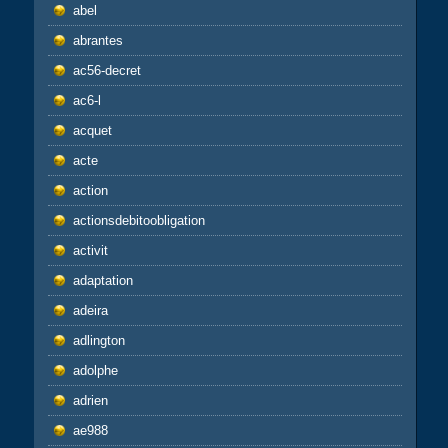
abel
abrantes
ac56-decret
ac6-l
acquet
acte
action
actionsdebitoobligation
activit
adaptation
adeira
adlington
adolphe
adrien
ae988