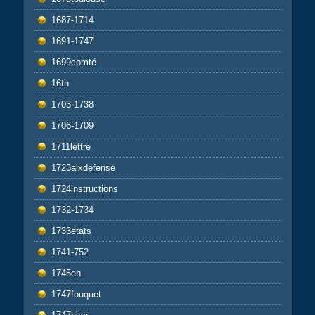
1687-1714
1691-1747
1699comté
16th
1703-1738
1706-1709
1711lettre
1723aixdefense
1724instructions
1732-1734
1733etats
1741-752
1745en
1747fouquet