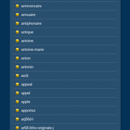
anniversaire
annuaire
antiphonaire
antique
antoine
antoine-marie
anton
antonin
août
appeal
appel
apple
apportez
aq56d-l
ar68-litho-originale-j