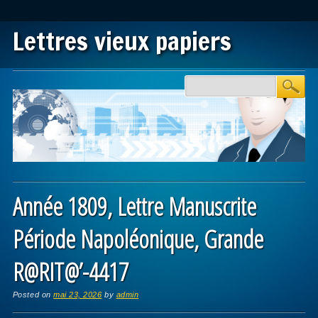
Lettres vieux papiers
Main menu
Skip to content
Année 1809, Lettre Manuscrite
Période Napoléonique, Grande
R@RIT@’-4417
Posted on
mai 23, 2026
by
admin