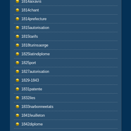
1814aixavis
1814chant
1814prefecture
1815autorisation
1815tarifs
1818turinsaorge
1825latindiplome
1825port
1827autorisation
1829-1843
1831patente
1832iles
1833narbonneetats
1841feuilleton
1842diplome