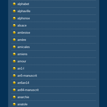
alphabet
alphaville
alphonse
alsace
ambroise
amère
amicales
amiens
amour
an1-l
an5-manuscrit
an6an14
an84-manuscrit
anarchie
anatole