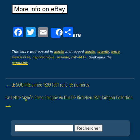
F
T
E
P
Share
a
wi
m
ar
c
tt
ail
ta
This entry was posted in
année
and tagged
année
,
grande
,
lettre
,
manuscrite
,
napoléonique
,
periode
,
rrit'-4417
. Bookmark the
e
er
g
permalink
.
b
er
o
Post navigation
←
LE SOURIRE année 1899 1901 relié, 65 numéros
o
Las Lettre Signée Corse Chiappe Au Duc De Richelieu 1821 Tampon Collection
k
→
Rechercher :