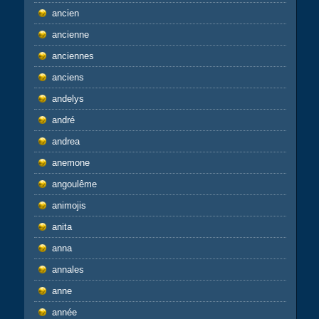
ancien
ancienne
anciennes
anciens
andelys
andré
andrea
anemone
angoulême
animojis
anita
anna
annales
anne
année