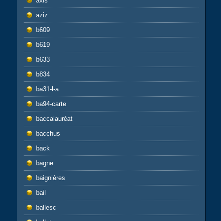
axis
aziz
b609
b619
b633
b834
ba31-l-a
ba94-carte
baccalauréat
bacchus
back
bagne
baignières
bail
ballesc