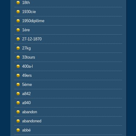
18th
1930cie
1950diplôme
1ère
27-12-1870
27kg
33tours
400a-l
49ers
5ème
a842
a940
abandon
abandoned
abbé