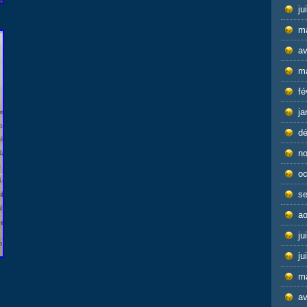
ju
m
av
m
fé
ja
d
n
oc
s
ao
ju
ju
m
av