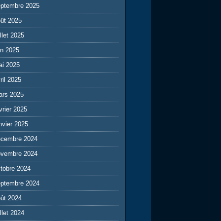
eptembre 2025
ût 2025
illet 2025
in 2025
ai 2025
ril 2025
ars 2025
vrier 2025
nvier 2025
écembre 2024
ovembre 2024
tobre 2024
eptembre 2024
ût 2024
illet 2024