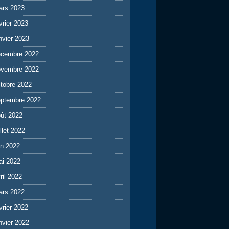
ars 2023
vrier 2023
nvier 2023
écembre 2022
ovembre 2022
tobre 2022
eptembre 2022
ût 2022
illet 2022
in 2022
ai 2022
ril 2022
ars 2022
vrier 2022
nvier 2022