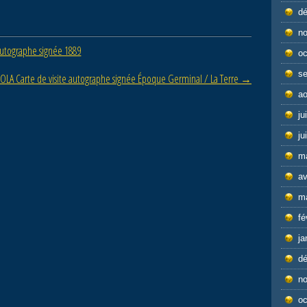
d
n
utographe signée 1889
oc
s
OLA Carte de visite autographe signée Époque Germinal / La Terre
→
ao
ju
ju
m
av
m
fé
ja
d
n
oc