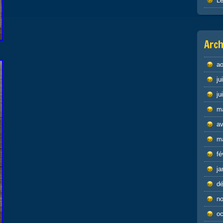
Le
Arch
ao
ju
ju
m
av
m
fé
ja
d
n
oc