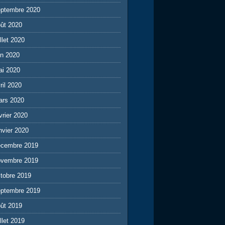
eptembre 2020
ût 2020
illet 2020
in 2020
ai 2020
ril 2020
ars 2020
vrier 2020
nvier 2020
écembre 2019
ovembre 2019
tobre 2019
eptembre 2019
ût 2019
illet 2019