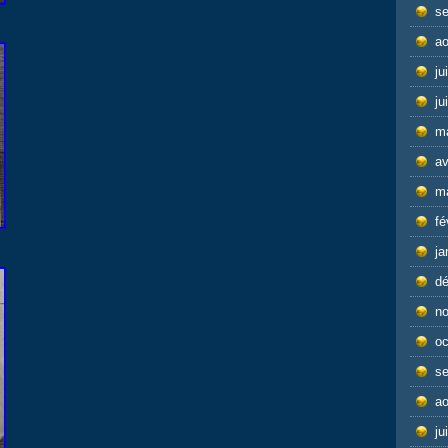
s
ao
ju
ju
m
av
m
fé
ja
d
n
oc
s
ao
ju