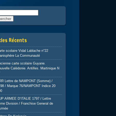
rcher :
cles Récents
rte scolaire Vidal Lablache n°22
lanisphère La Communauté
cienne carte scolaire Guyane.
uvelle Calédonie. Antilles. Martinique N
7
RR Lettre de NAMPONT (Somme) /
798 / Marque 76/NAMPONT Indice 20
00
UP ARMEE D’ITALIE 1797 / Lettre
me Division / Franchise General de
Armée