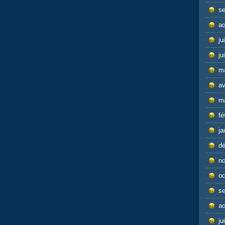
s
ao
ju
ju
m
av
m
fé
ja
d
n
oc
s
ao
ju