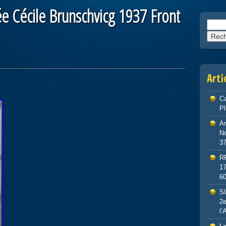
ée Cécile Brunschvicg 1937 Front
Reche
Arti
Ca
P
An
No
3
R
1
6
S
2e
l’