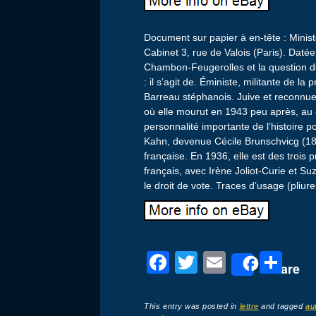
Document sur papier à en-tête : Minist
Cabinet 3, rue de Valois (Paris). Daté
Chambon-Feugerolles et la question de
: il s’agit de. Éministe, militante de l
Barreau stéphanois. Juive et reconnue 
où elle mourut en 1943 peu après, au
personnalité importante de l’histoire p
Kahn, devenue Cécile Brunschvicg (18
française. En 1936, elle est des trois
français, avec Irène Joliot-Curie et 
le droit de vote. Traces d’usage (pliur
F
T
E
P
Share
a
wi
m
ar
c
tt
ail
ta
This entry was posted in
lettre
and tagged
au