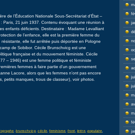
m
fé
ère de l’Éducation Nationale Sous-Secrétariat d’État –
e : Paris, 21 juin 1937. Contenu évoquant une réunion à
ja
s enfants déficients. Destinataire : Madame Levalliant
d
a protection de l’enfance, elle est la première femme du
n
résistante, elle fut arrêtée puis déportée en Pologne
 camp de Sobibor. Cécile Brunschvicg est une
oc
olitique française et du mouvement féministe. Cécile
s
77 – 1946) est une femme politique et féministe
 premières femmes à faire partie d’un gouvernement
ao
Suzanne Lacore, alors que les femmes n’ont pas encore
ju
es, petits manques, trous de classeur), voir photos.
ju
m
av
m
fé
tographe
,
brunschvicg
,
cécile
,
feminisme
,
front
,
lettre
,
populaire
,
ja