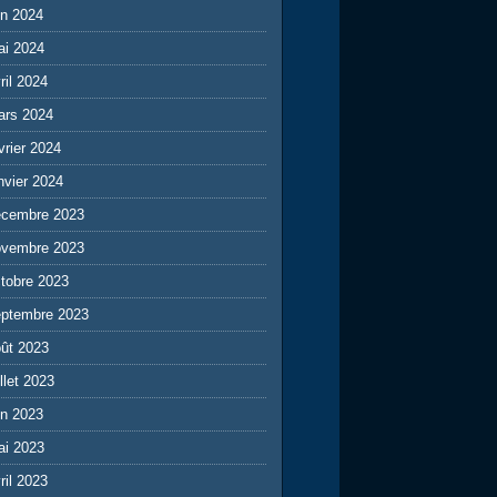
in 2024
ai 2024
ril 2024
ars 2024
vrier 2024
nvier 2024
écembre 2023
ovembre 2023
tobre 2023
eptembre 2023
ût 2023
illet 2023
in 2023
ai 2023
ril 2023