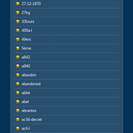
27-12-1870
27kg
33tours
400a-l
49ers
5ème
a842
a940
abandon
abandoned
abbé
abel
abrantes
ac56-decret
ac6-l