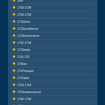
16th
1703-1738
1706-1709
1711lettre
1723aixdefense
1724instructions
1732-1734
1733etats
1741-752
1745en
1747fouquet
1747plan
1763-1764
1763ordonnances
1768-1790