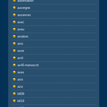
autorisation
auvergne
auzances
avec
aveu
aviation
avis
avoir
avril
ax45-manuscrit
axes
axis
aziz
b609
b619