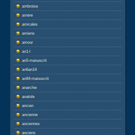
ambroise
amère
amicales
amiens
amour
an1-l
an5-manuscrit
an6an14
an84-manuscrit
anarchie
anatole
ancien
ancienne
anciennes
anciens