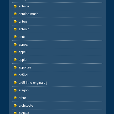
antoine
antoine-marie
anton
antonin
août
appeal
appel
apple
apportez
aq56d-l
ar68-litho-originale-j
aragon
arbre
architecte
archive