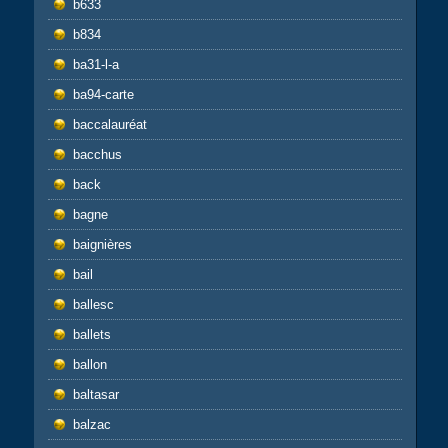
b633
b834
ba31-l-a
ba94-carte
baccalauréat
bacchus
back
bagne
baignières
bail
ballesc
ballets
ballon
baltasar
balzac