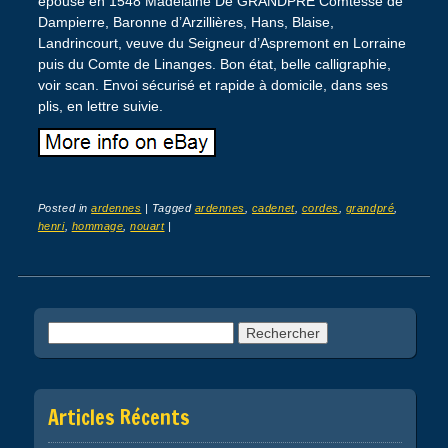
épouse en 1548 Madelaine De GRANDPRÉ Comtesse de
Dampierre, Baronne d’Arzillières, Hans, Blaise,
Landrincourt, veuve du Seigneur d’Aspremont en Lorraine
puis du Comte de Linanges. Bon état, belle calligraphie,
voir scan. Envoi sécurisé et rapide à domicile, dans ses
plis, en lettre suivie.
Posted in
ardennes
|
Tagged
ardennes
,
cadenet
,
cordes
,
grandpré
,
henri
,
hommage
,
nouart
|
Post navigation
Rechercher :
Articles Récents