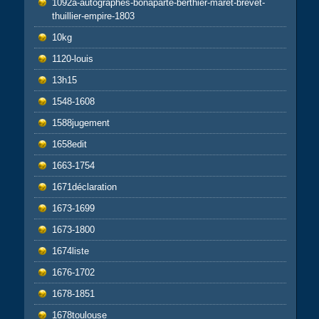
1092a-autographes-bonaparte-berthier-maret-brevet-
thuillier-empire-1803
10kg
1120-louis
13h15
1548-1608
1588jugement
1658edit
1663-1754
1671déclaration
1673-1699
1673-1800
1674liste
1676-1702
1678-1851
1678toulouse