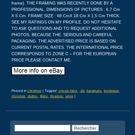
frame). THE FRAMING WAS RECENTLY DONE BY A
PROFESSIONAL. DIMENSIONS OF PICTURES : 6,7 Cm
X 5 Cm. FRAME SIZE : 68 CmX 18 Cm X 1,5 Cm THICK.
SEE MY RATINGS ON MY PROFILE. DO NOT HESITATE
TO ASK QUESTIONS AND TO REQUEST ADDITIONAL
PHOTOS, BECAUSE THE. SERIOUS AND CAREFUL
PACKAGING. THE ADVERTISED PRICE IS BASED ON
CURRENT POSTAL RATES. THE INTERNATIONAL PRICE
CORRESPONDS TO ZONE C – FOR THE EUROPEAN
PRICE PLEASE CONTACT ME.
Posted in
chromos
|
Tagged
-circus-fairs
,
-lib
,
baraques
,
bordeaux
,
chromos
,
duthu-
,
fêtes
,
foraines
,
série
|
Post navigation
Rechercher :