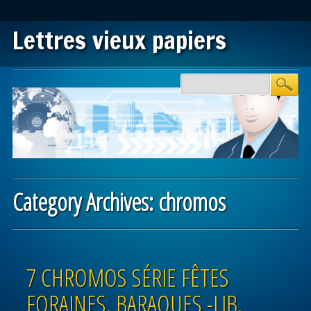
Lettres vieux papiers
Main menu
Skip to content
Category Archives:
chromos
Post navigation
7 CHROMOS SÉRIE FÊTES
FORAINES. BARAQUES -LIB.