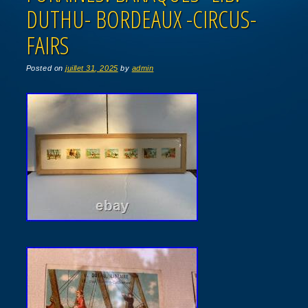
DUTHU- BORDEAUX -CIRCUS-
FAIRS
Posted on
juillet 31, 2025
by
admin