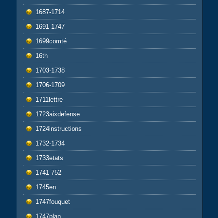
1687-1714
1691-1747
1699comté
16th
1703-1738
1706-1709
1711lettre
1723aixdefense
1724instructions
1732-1734
1733etats
1741-752
1745en
1747fouquet
1747plan