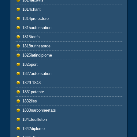
1814aixavis
1814chant
1814prefecture
1815autorisation
1815tarifs
1818turinsaorge
1825latindiplome
1825port
1827autorisation
1829-1843
1831patente
1832iles
1833narbonneetats
1841feuilleton
1842diplome