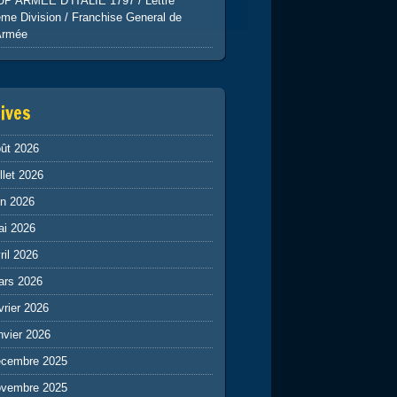
UP ARMEE D’ITALIE 1797 / Lettre
me Division / Franchise General de
Armée
ives
ût 2026
illet 2026
in 2026
ai 2026
ril 2026
ars 2026
vrier 2026
nvier 2026
écembre 2025
ovembre 2025