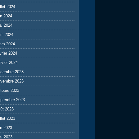
illet 2024
in 2024
ai 2024
ril 2024
ars 2024
vrier 2024
nvier 2024
écembre 2023
ovembre 2023
tobre 2023
eptembre 2023
ût 2023
illet 2023
in 2023
ai 2023