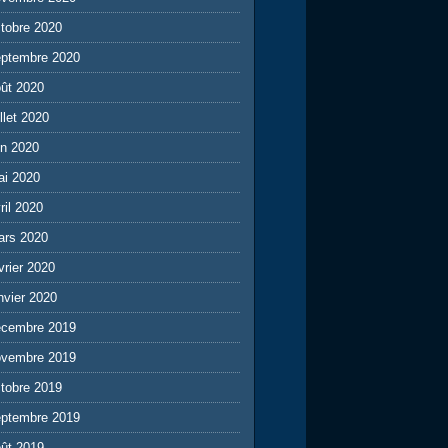
tobre 2020
eptembre 2020
ût 2020
illet 2020
in 2020
ai 2020
ril 2020
ars 2020
vrier 2020
nvier 2020
écembre 2019
ovembre 2019
tobre 2019
eptembre 2019
ût 2019