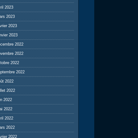
ril 2023
ars 2023
vrier 2023
nvier 2023
écembre 2022
ovembre 2022
tobre 2022
eptembre 2022
ût 2022
illet 2022
in 2022
ai 2022
ril 2022
ars 2022
vrier 2022