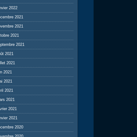
nvier 2022
écembre 2021
ovembre 2021
tobre 2021
eptembre 2021
ût 2021
illet 2021
in 2021
ai 2021
ril 2021
ars 2021
vrier 2021
nvier 2021
écembre 2020
ovembre 2020