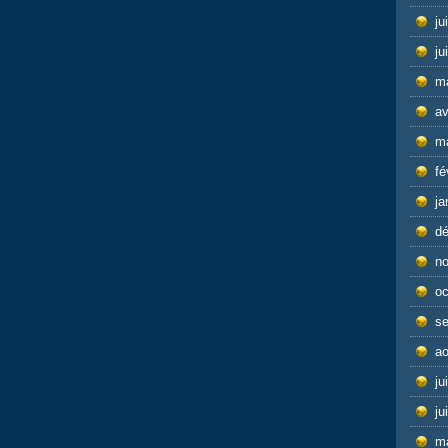
ju
ju
m
av
m
fé
ja
d
n
oc
s
ao
ju
ju
m