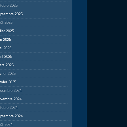
tobre 2025
eptembre 2025
ût 2025
illet 2025
in 2025
ai 2025
ril 2025
ars 2025
vrier 2025
nvier 2025
écembre 2024
ovembre 2024
tobre 2024
eptembre 2024
ût 2024