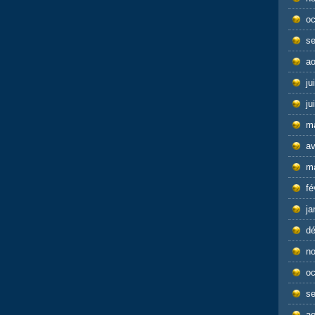
oc
s
ao
ju
ju
m
av
m
fé
ja
d
n
oc
s
ao