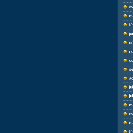
av
m
fé
ja
d
n
oc
s
ao
ju
ju
m
av
m
fé