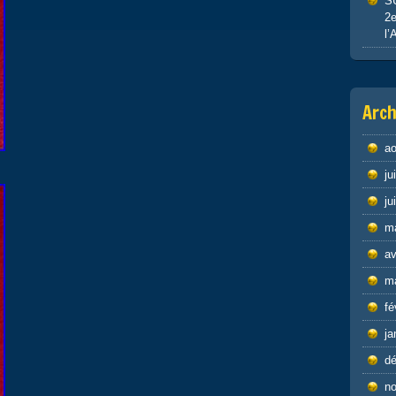
S
2e
l’
Arch
ao
ju
ju
m
av
m
fé
ja
d
n