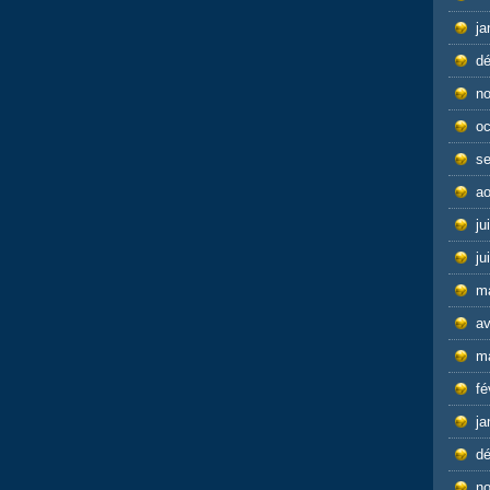
ja
d
n
oc
s
ao
ju
ju
m
av
m
fé
ja
d
n