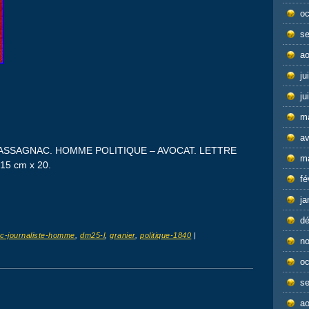
oc
s
ao
ju
ju
m
av
SSAGNAC. HOMME POLITIQUE – AVOCAT. LETTRE
m
5 cm x 20.
fé
ja
d
c-journaliste-homme
,
dm25-l
,
granier
,
politique-1840
|
n
oc
s
ao