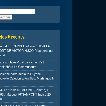
rcher :
cles Récents
ournal LE RAPPEL 24 mai 1885 # LA
ORT DE VICTOR HUGO Réactions au
énat
rte scolaire Vidal Lablache n°22
lanisphère La Communauté
cienne carte scolaire Guyane.
uvelle Calédonie. Antilles. Martinique N
7
RR Lettre de NAMPONT (Somme) /
798 / Marque 76/NAMPONT Indice 20
00