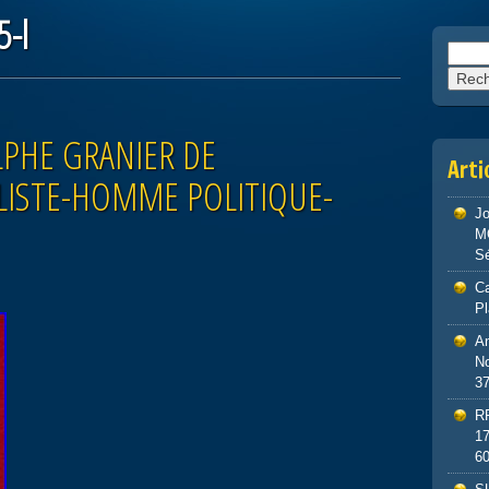
-l
Reche
OLPHE GRANIER DE
Arti
LISTE-HOMME POLITIQUE-
J
M
S
Ca
P
An
No
3
R
1
6