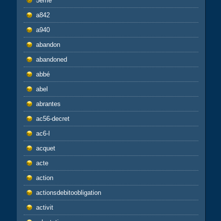
5ème
a842
a940
abandon
abandoned
abbé
abel
abrantes
ac56-decret
ac6-l
acquet
acte
action
actionsdebitoobligation
activit