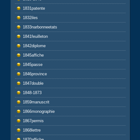
1831patente
1832iles
1833narbonneetats
1841feuilleton
1842diplome
1845affiche
1845passe
1846province
1847double
1848-1873
1859manuscrit
1866monographie
1867permis
1868lettre
1870affiche