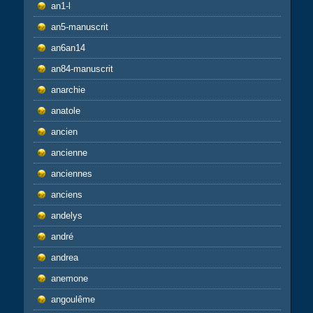
an1-l
an5-manuscrit
an6an14
an84-manuscrit
anarchie
anatole
ancien
ancienne
anciennes
anciens
andelys
andré
andrea
anemone
angoulême