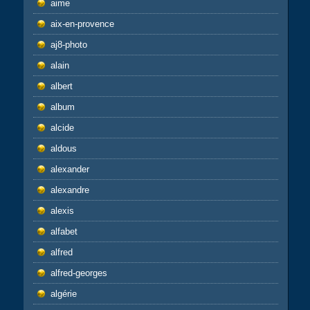
aime
aix-en-provence
aj8-photo
alain
albert
album
alcide
aldous
alexander
alexandre
alexis
alfabet
alfred
alfred-georges
algérie