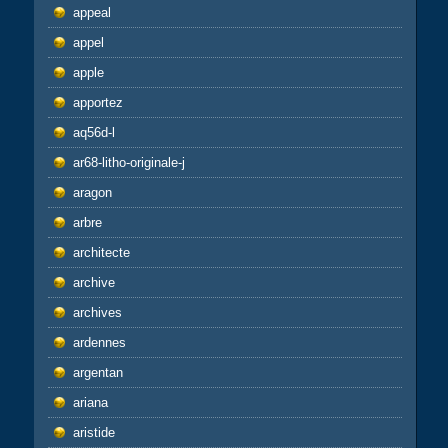
appeal
appel
apple
apportez
aq56d-l
ar68-litho-originale-j
aragon
arbre
architecte
archive
archives
ardennes
argentan
ariana
aristide