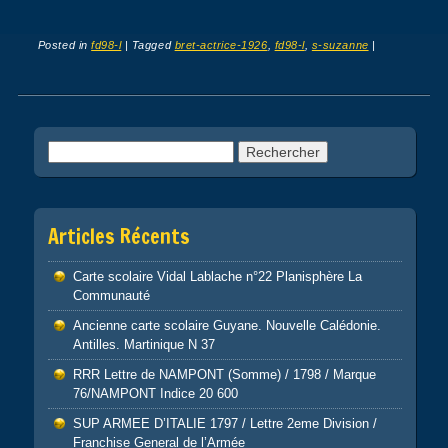
Posted in
fd98-l
|
Tagged
bret-actrice-1926
,
fd98-l
,
s-suzanne
|
Post navigation
Rechercher :
Articles Récents
Carte scolaire Vidal Lablache n°22 Planisphère La
Communauté
Ancienne carte scolaire Guyane. Nouvelle Calédonie.
Antilles. Martinique N 37
RRR Lettre de NAMPONT (Somme) / 1798 / Marque
76/NAMPONT Indice 20 600
SUP ARMEE D’ITALIE 1797 / Lettre 2eme Division /
Franchise General de l’Armée