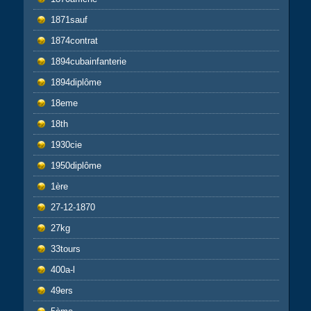
1871sauf
1874contrat
1894cubainfanterie
1894diplôme
18eme
18th
1930cie
1950diplôme
1ère
27-12-1870
27kg
33tours
400a-l
49ers