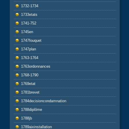
1732-1734
1733etats
1741-752
1745en
1747fouquet
1747plan
1763-1764
1763ordonnances
1768-1790
1769etat
1781brevet
1784decisioncondamnation
1788diplôme
1788jb
1789aixinstallation