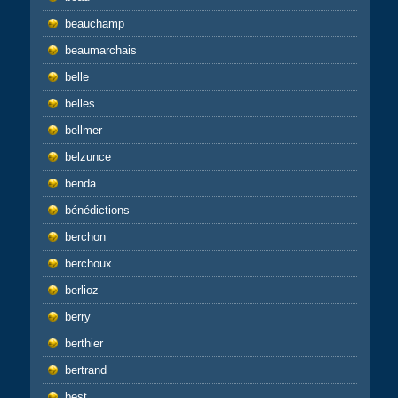
beauchamp
beaumarchais
belle
belles
bellmer
belzunce
benda
bénédictions
berchon
berchoux
berlioz
berry
berthier
bertrand
best