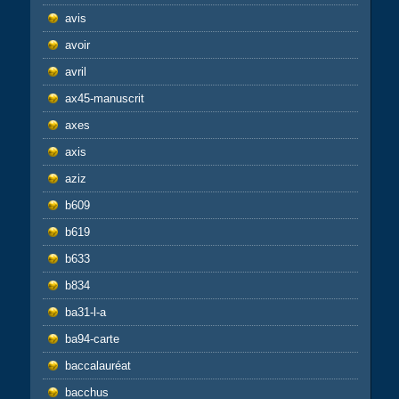
avis
avoir
avril
ax45-manuscrit
axes
axis
aziz
b609
b619
b633
b834
ba31-l-a
ba94-carte
baccalauréat
bacchus