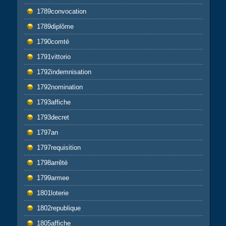
1789convocation
1789diplôme
1790comté
1791vittorio
1792indemnisation
1792nomination
1793affiche
1793decret
1797an
1797requisition
1798arrêté
1799armee
1801loterie
1802republique
1805affiche