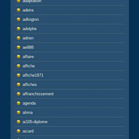
adaptation
adeira
adlington
adolphe
adrien
ae988
affaire
affiche
affiche1871
affiches
affranchissement
agenda
ahma
ai105-diplome
aicard