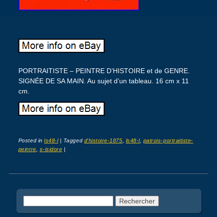
PORTRAITISTE – PEINTRE D’HISTOIRE et de GENRE.
SIGNÉE DE SA MAIN. Au sujet d’un tableau. 16 cm x 11
cm.
Posted in
ls48-l
|
Tagged
d'histoire-1875
,
ls48-l
,
patrois-portraitiste-
peintre
,
s-isidore
|
Post navigation
Rechercher :