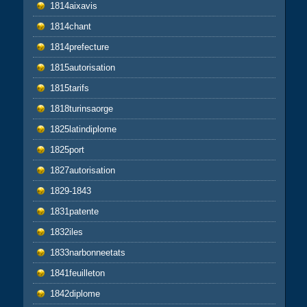
1814aixavis
1814chant
1814prefecture
1815autorisation
1815tarifs
1818turinsaorge
1825latindiplome
1825port
1827autorisation
1829-1843
1831patente
1832iles
1833narbonneetats
1841feuilleton
1842diplome