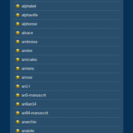
alphabet
alphaville
alphonse
alsace
ambroise
amère
amicales
amiens
amour
an1-l
an5-manuscrit
an6an14
an84-manuscrit
anarchie
anatole