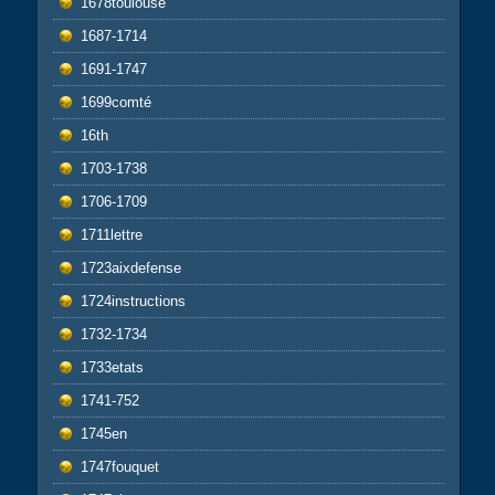
1678toulouse
1687-1714
1691-1747
1699comté
16th
1703-1738
1706-1709
1711lettre
1723aixdefense
1724instructions
1732-1734
1733etats
1741-752
1745en
1747fouquet