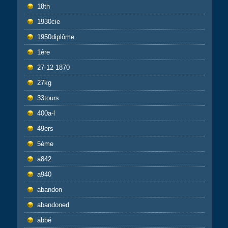
18th
1930cie
1950diplôme
1ère
27-12-1870
27kg
33tours
400a-l
49ers
5ème
a842
a940
abandon
abandoned
abbé