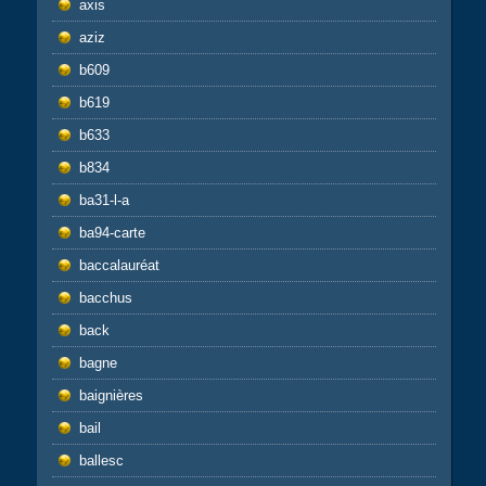
axis
aziz
b609
b619
b633
b834
ba31-l-a
ba94-carte
baccalauréat
bacchus
back
bagne
baignières
bail
ballesc