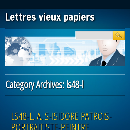
Lettres vieux papiers
Main menu
Skip to content
Category Archives:
ls48-l
Post navigation
LS48-L. A. S-ISIDORE PATROIS-
PORTRAITISTE-PEINTRE