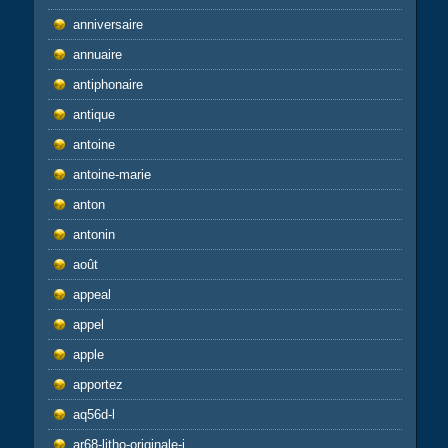
anniversaire
annuaire
antiphonaire
antique
antoine
antoine-marie
anton
antonin
août
appeal
appel
apple
apportez
aq56d-l
ar68-litho-originale-j