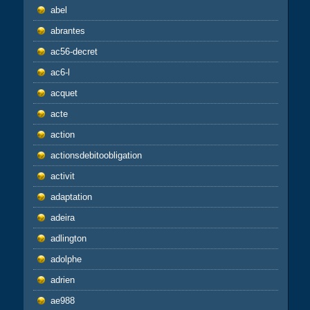
abel
abrantes
ac56-decret
ac6-l
acquet
acte
action
actionsdebitoobligation
activit
adaptation
adeira
adlington
adolphe
adrien
ae988