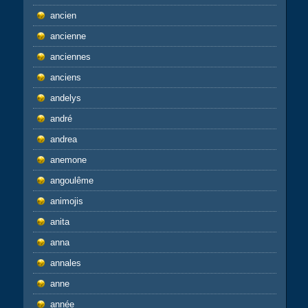
ancien
ancienne
anciennes
anciens
andelys
andré
andrea
anemone
angoulême
animojis
anita
anna
annales
anne
année