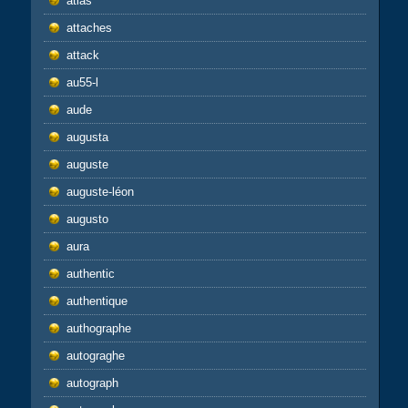
atlas
attaches
attack
au55-l
aude
augusta
auguste
auguste-léon
augusto
aura
authentic
authentique
authographe
autograghe
autograph