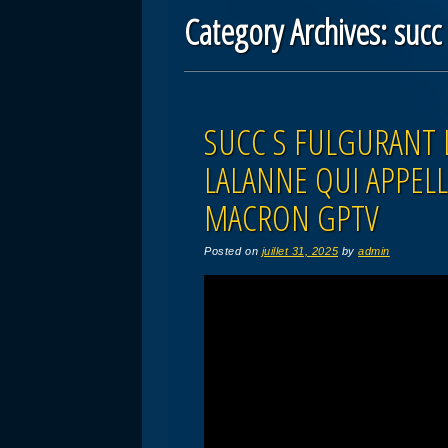
Category Archives:
succ
Post navigation
SUCC S FULGURANT 
LALANNE QUI APPELL
MACRON GPTV
Posted on
juillet 31, 2025
by
admin