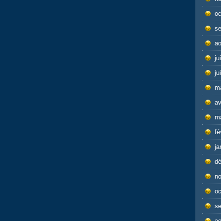
oc
s
ao
ju
ju
m
av
m
fé
ja
d
n
oc
s
ao