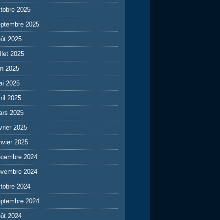
tobre 2025
eptembre 2025
ût 2025
illet 2025
in 2025
ai 2025
ril 2025
ars 2025
vrier 2025
nvier 2025
écembre 2024
ovembre 2024
tobre 2024
eptembre 2024
ût 2024