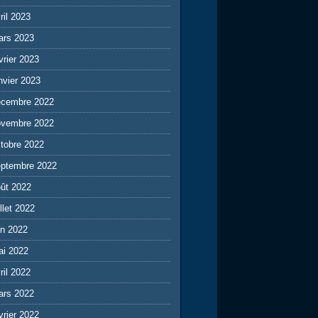
ril 2023
ars 2023
vrier 2023
nvier 2023
écembre 2022
ovembre 2022
tobre 2022
eptembre 2022
ût 2022
illet 2022
in 2022
ai 2022
ril 2022
ars 2022
vrier 2022