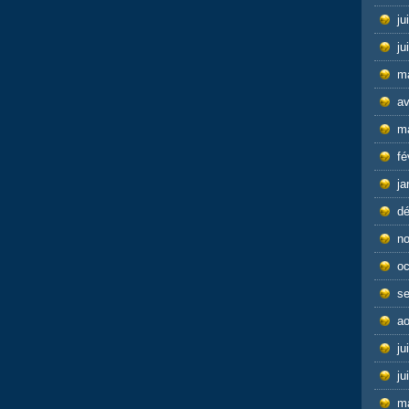
ju
ju
m
av
m
fé
ja
d
n
oc
s
ao
ju
ju
m