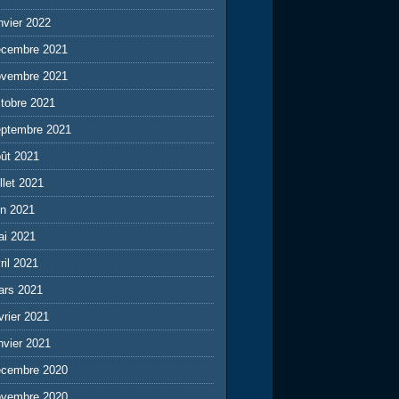
nvier 2022
écembre 2021
ovembre 2021
tobre 2021
eptembre 2021
ût 2021
illet 2021
in 2021
ai 2021
ril 2021
ars 2021
vrier 2021
nvier 2021
écembre 2020
ovembre 2020