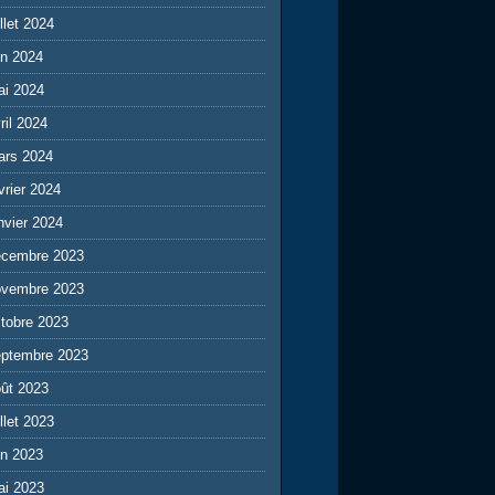
illet 2024
in 2024
ai 2024
ril 2024
ars 2024
vrier 2024
nvier 2024
écembre 2023
ovembre 2023
tobre 2023
eptembre 2023
ût 2023
illet 2023
in 2023
ai 2023