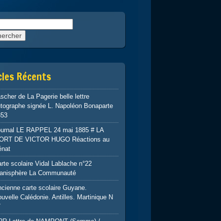
rcher :
cles Récents
scher de La Pagerie belle lettre
tographe signée L. Napoléon Bonaparte
853
ournal LE RAPPEL 24 mai 1885 # LA
ORT DE VICTOR HUGO Réactions au
énat
rte scolaire Vidal Lablache n°22
lanisphère La Communauté
cienne carte scolaire Guyane.
uvelle Calédonie. Antilles. Martinique N
7