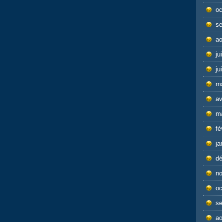
oc
s
ao
ju
ju
m
av
m
fé
ja
d
n
oc
s
ao