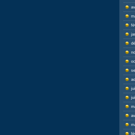
av
m
fé
ja
d
n
oc
s
ao
ju
ju
m
av
m
fé