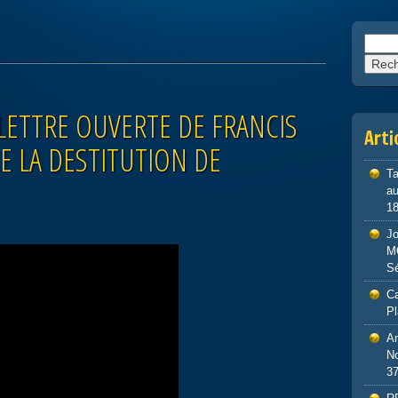
Reche
LETTRE OUVERTE DE FRANCIS
Arti
E LA DESTITUTION DE
Ta
au
1
J
M
S
Ca
P
An
No
3