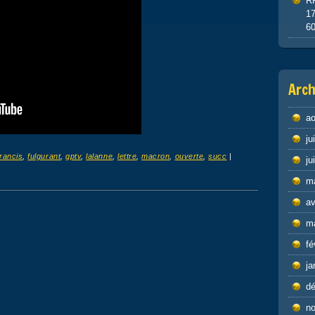
R
1
6
Arch
ao
ju
francis
,
fulgurant
,
gptv
,
lalanne
,
lettre
,
macron
,
ouverte
,
succ
|
ju
m
av
m
fé
ja
d
n