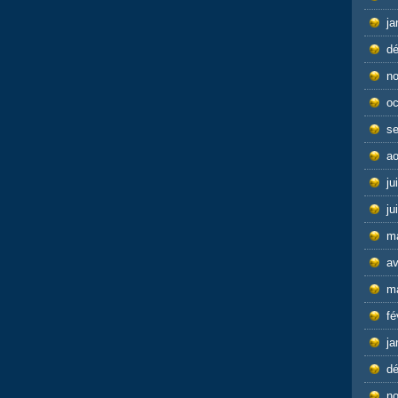
ja
d
n
oc
s
ao
ju
ju
m
av
m
fé
ja
d
n