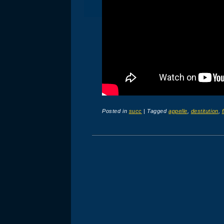
Posted in
succ
|
Tagged
appelle
,
destitution
,
Post navigation