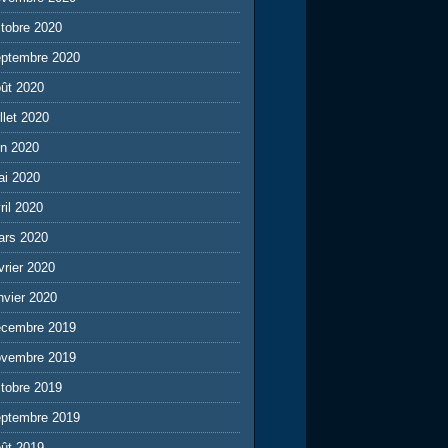
tobre 2020
eptembre 2020
ût 2020
illet 2020
in 2020
ai 2020
ril 2020
ars 2020
vrier 2020
nvier 2020
écembre 2019
ovembre 2019
tobre 2019
eptembre 2019
ût 2019