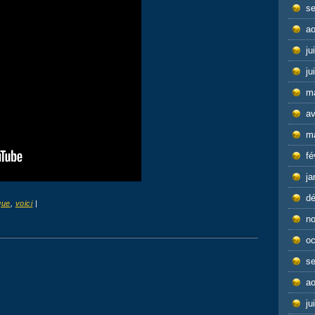
s
ao
ju
ju
m
av
m
fé
ja
d
que
,
voici
|
n
oc
s
ao
ju