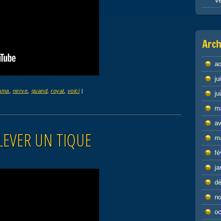
Ve
Arch
ao
ju
ama
,
nerve
,
quand
,
royal
,
voici
|
ju
m
av
LEVER UN TIQUE
m
fé
ja
d
n
oc