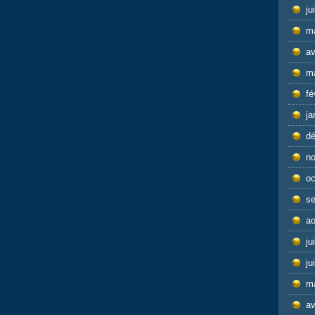
ju
m
av
m
fé
ja
d
n
oc
s
ao
ju
ju
m
av