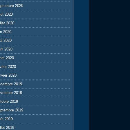
eptembre 2020
ût 2020
illet 2020
in 2020
ai 2020
ril 2020
ars 2020
vrier 2020
nvier 2020
écembre 2019
ovembre 2019
tobre 2019
eptembre 2019
ût 2019
illet 2019