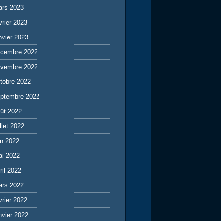
ars 2023
vrier 2023
nvier 2023
écembre 2022
ovembre 2022
tobre 2022
eptembre 2022
ût 2022
illet 2022
in 2022
ai 2022
ril 2022
ars 2022
vrier 2022
nvier 2022