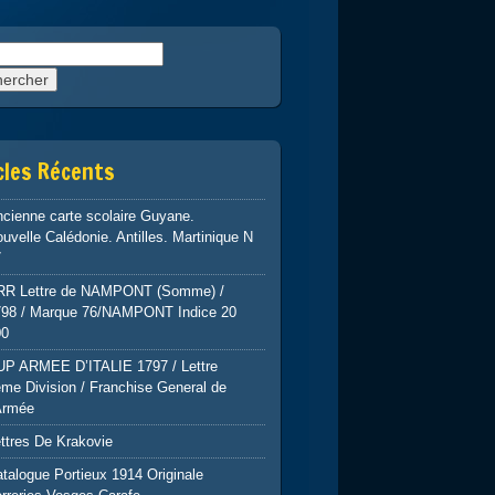
rcher :
cles Récents
cienne carte scolaire Guyane.
uvelle Calédonie. Antilles. Martinique N
7
RR Lettre de NAMPONT (Somme) /
798 / Marque 76/NAMPONT Indice 20
00
UP ARMEE D’ITALIE 1797 / Lettre
me Division / Franchise General de
Armée
ttres De Krakovie
talogue Portieux 1914 Originale