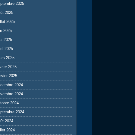
eptembre 2025
ût 2025
illet 2025
in 2025
ai 2025
ril 2025
ars 2025
vrier 2025
nvier 2025
écembre 2024
ovembre 2024
tobre 2024
eptembre 2024
ût 2024
illet 2024