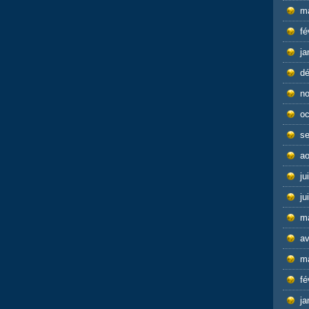
m
fé
ja
d
n
oc
s
ao
ju
ju
m
av
m
fé
ja