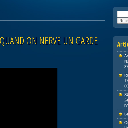
Reche
VE QUAND ON NERVE UN GARDE
Arti
An
No
3
R
1
6
S
2e
l’
Le
Ca