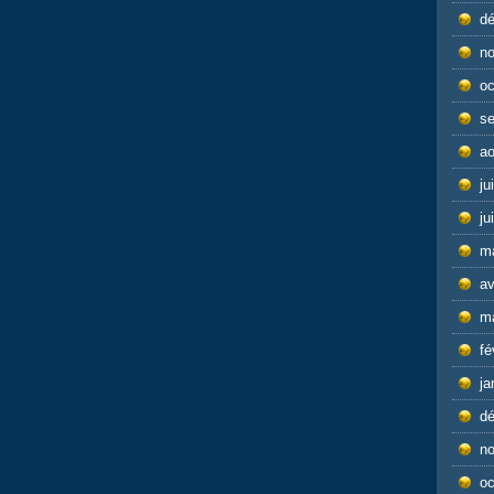
d
n
oc
s
ao
ju
ju
m
av
m
fé
ja
d
n
oc