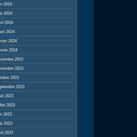
in 2024
ai 2024
ril 2024
ars 2024
vrier 2024
nvier 2024
écembre 2023
ovembre 2023
tobre 2023
eptembre 2023
ût 2023
illet 2023
in 2023
ai 2023
ril 2023