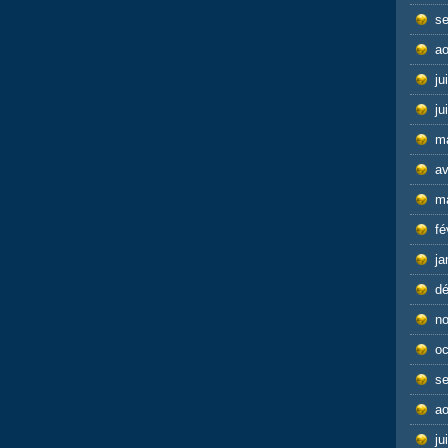
s
ao
ju
ju
m
av
m
fé
ja
d
n
oc
s
ao
ju