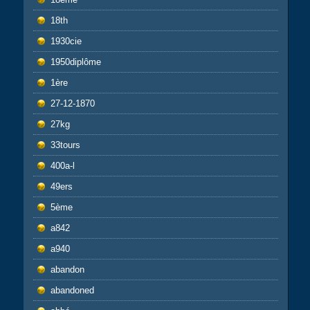
18th
1930cie
1950diplôme
1ère
27-12-1870
27kg
33tours
400a-l
49ers
5ème
a842
a940
abandon
abandoned