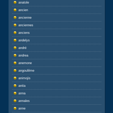
anatole
ancien
ancienne
anciennes
anciens
andelys
andré
andrea
anemone
angoulême
animojis
anita
anna
annales
anne