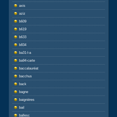
axis
aziz
b609
b619
b633
b834
ba31-l-a
ba94-carte
baccalauréat
bacchus
back
bagne
baignières
bail
ballesc