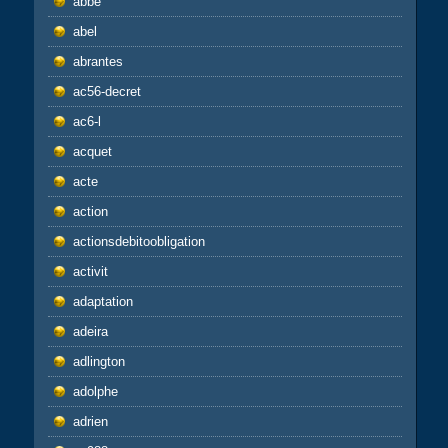
abbé
abel
abrantes
ac56-decret
ac6-l
acquet
acte
action
actionsdebitoobligation
activit
adaptation
adeira
adlington
adolphe
adrien