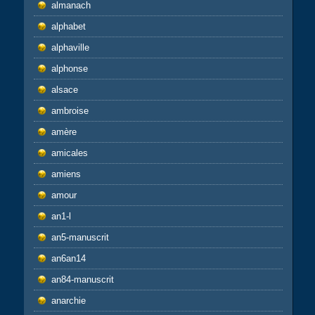
almanach
alphabet
alphaville
alphonse
alsace
ambroise
amère
amicales
amiens
amour
an1-l
an5-manuscrit
an6an14
an84-manuscrit
anarchie