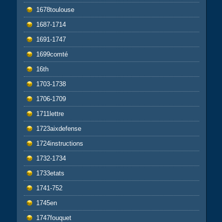
1678toulouse
1687-1714
1691-1747
1699comté
16th
1703-1738
1706-1709
1711lettre
1723aixdefense
1724instructions
1732-1734
1733etats
1741-752
1745en
1747fouquet