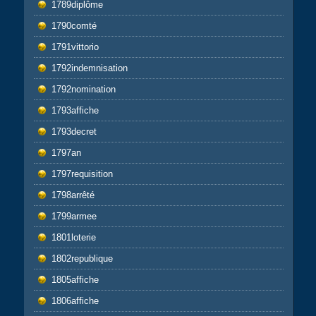
1789diplôme
1790comté
1791vittorio
1792indemnisation
1792nomination
1793affiche
1793decret
1797an
1797requisition
1798arrêté
1799armee
1801loterie
1802republique
1805affiche
1806affiche