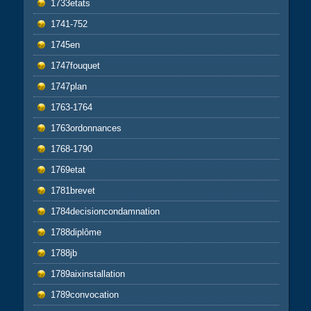
1733etats
1741-752
1745en
1747fouquet
1747plan
1763-1764
1763ordonnances
1768-1790
1769etat
1781brevet
1784decisioncondamnation
1788diplôme
1788jb
1789aixinstallation
1789convocation