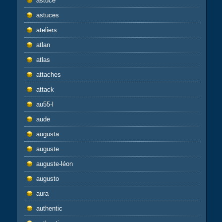
astuce
astuces
ateliers
atlan
atlas
attaches
attack
au55-l
aude
augusta
auguste
auguste-léon
augusto
aura
authentic