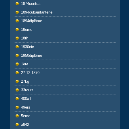
1874contrat
1894cubainfanterie
1894diplôme
18eme
18th
1930cie
1950diplôme
1ère
27-12-1870
27kg
33tours
400a-l
49ers
5ème
a842