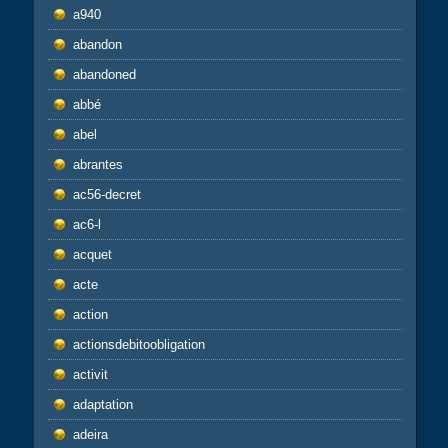
a940
abandon
abandoned
abbé
abel
abrantes
ac56-decret
ac6-l
acquet
acte
action
actionsdebitoobligation
activit
adaptation
adeira