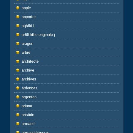
apple
apportez
aq56d-l
ar68-litho-originale-j
aragon
arbre
architecte
archive
archives
ardennes
argentan
ariana
aristide
armand
armand-francois