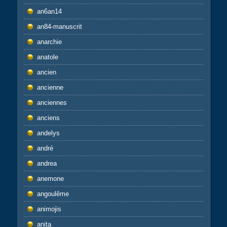
an6an14
an84-manuscrit
anarchie
anatole
ancien
ancienne
anciennes
anciens
andelys
andré
andrea
anemone
angoulême
animojis
anita