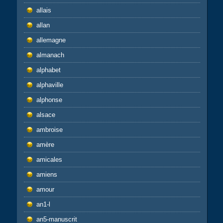
allais
allan
allemagne
almanach
alphabet
alphaville
alphonse
alsace
ambroise
amère
amicales
amiens
amour
an1-l
an5-manuscrit