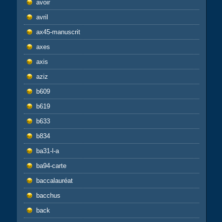
avoir
avril
ax45-manuscrit
axes
axis
aziz
b609
b619
b633
b834
ba31-l-a
ba94-carte
baccalauréat
bacchus
back