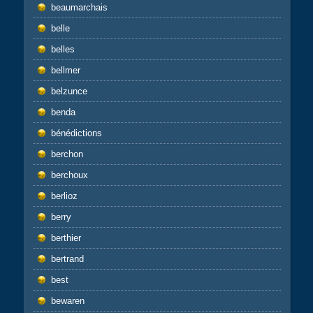
beaumarchais
belle
belles
bellmer
belzunce
benda
bénédictions
berchon
berchoux
berlioz
berry
berthier
bertrand
best
bewaren