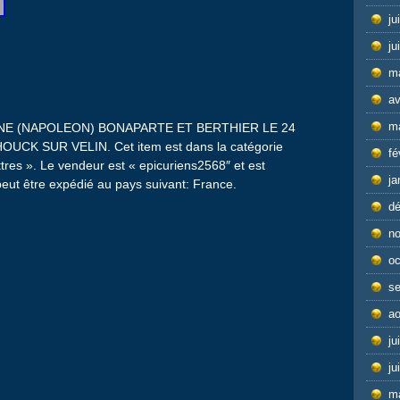
ju
ju
m
av
m
NE (NAPOLEON) BONAPARTE ET BERTHIER LE 24
CK SUR VELIN. Cet item est dans la catégorie
fé
ttres ». Le vendeur est « epicuriens2568″ et est
ja
 peut être expédié au pays suivant: France.
d
n
oc
s
ao
ju
ju
m