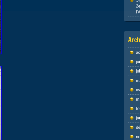
S
2e
l’
Arch
ao
ju
ju
m
av
m
fé
ja
d
n