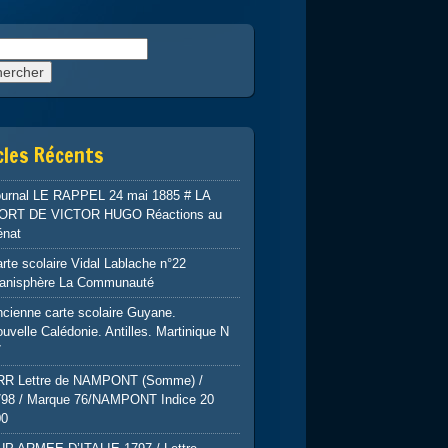
rcher :
cles Récents
ournal LE RAPPEL 24 mai 1885 # LA
ORT DE VICTOR HUGO Réactions au
énat
rte scolaire Vidal Lablache n°22
lanisphère La Communauté
cienne carte scolaire Guyane.
uvelle Calédonie. Antilles. Martinique N
7
RR Lettre de NAMPONT (Somme) /
798 / Marque 76/NAMPONT Indice 20
00