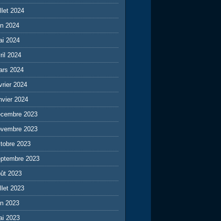
illet 2024
in 2024
ai 2024
ril 2024
ars 2024
vrier 2024
nvier 2024
écembre 2023
ovembre 2023
tobre 2023
eptembre 2023
ût 2023
illet 2023
in 2023
ai 2023