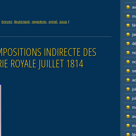
av
m
,
brevet
,
lieutenant
,
napoleon
,
signé
,
sous
|
fé
ja
d
POSITIONS INDIRECTE DES
n
E ROYALE JUILLET 1814
oc
s
ao
ju
ju
m
av
m
fé