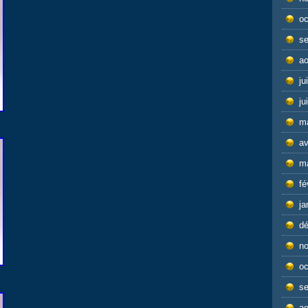
oc
s
ao
ju
ju
m
av
m
fé
ja
d
n
oc
s
ao