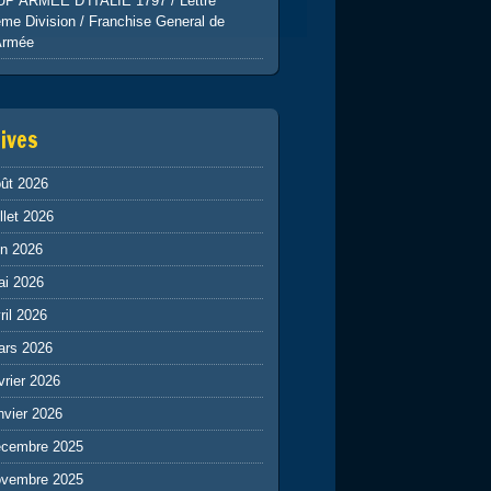
UP ARMEE D’ITALIE 1797 / Lettre
me Division / Franchise General de
Armée
ives
ût 2026
illet 2026
in 2026
ai 2026
ril 2026
ars 2026
vrier 2026
nvier 2026
écembre 2025
ovembre 2025