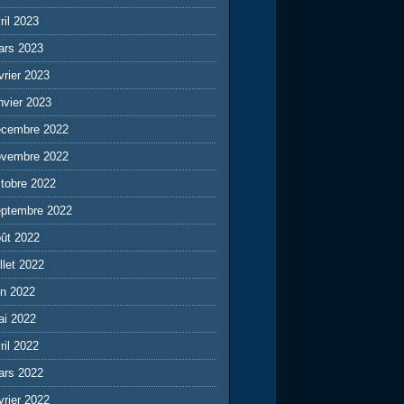
ril 2023
ars 2023
vrier 2023
nvier 2023
écembre 2022
ovembre 2022
tobre 2022
eptembre 2022
ût 2022
illet 2022
in 2022
ai 2022
ril 2022
ars 2022
vrier 2022