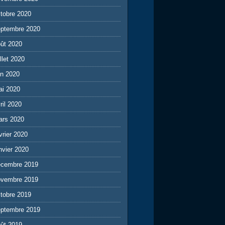
tobre 2020
eptembre 2020
ût 2020
illet 2020
in 2020
ai 2020
ril 2020
ars 2020
vrier 2020
nvier 2020
écembre 2019
ovembre 2019
tobre 2019
eptembre 2019
ût 2019