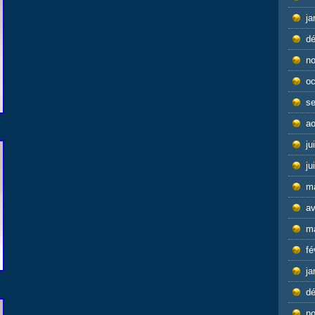
ja
d
n
oc
s
ao
ju
ju
m
av
m
fé
ja
d
n