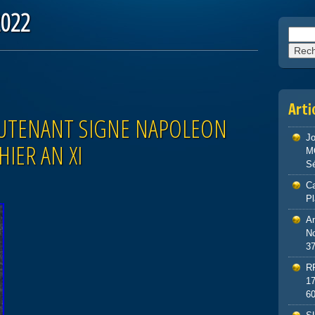
2022
Reche
Arti
EUTENANT SIGNE NAPOLEON
J
IER AN XI
M
S
Ca
P
An
No
3
R
1
6