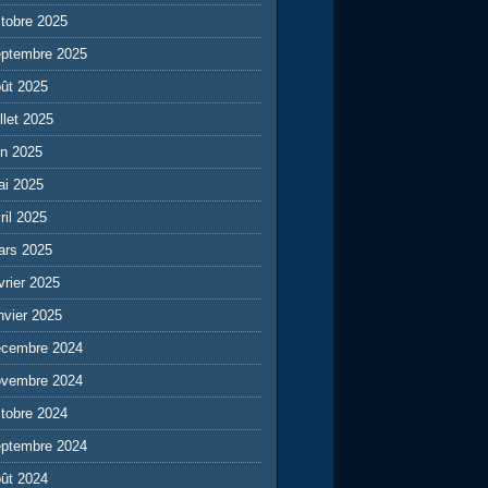
tobre 2025
eptembre 2025
ût 2025
illet 2025
in 2025
ai 2025
ril 2025
ars 2025
vrier 2025
nvier 2025
écembre 2024
ovembre 2024
tobre 2024
eptembre 2024
ût 2024