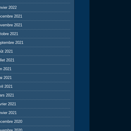
nvier 2022
écembre 2021
ovembre 2021
tobre 2021
eptembre 2021
ût 2021
illet 2021
in 2021
ai 2021
ril 2021
ars 2021
vrier 2021
nvier 2021
écembre 2020
ovembre 2020