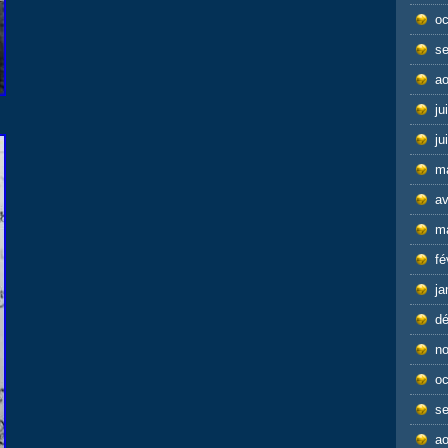
oc
s
ao
ju
ju
m
av
m
fé
ja
d
n
oc
s
ao