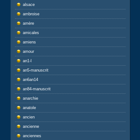
alsace
ambroise
amère
amicales
amiens
amour
an1-l
an5-manuscrit
an6an14
an84-manuscrit
anarchie
anatole
ancien
ancienne
anciennes