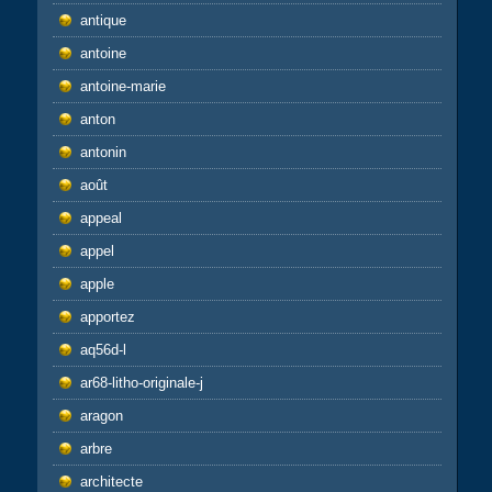
antique
antoine
antoine-marie
anton
antonin
août
appeal
appel
apple
apportez
aq56d-l
ar68-litho-originale-j
aragon
arbre
architecte