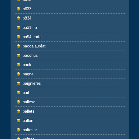
b633
b834
ba31-l-a
ba94-carte
baccalauréat
bacchus
back
bagne
baignières
bail
ballesc
ballets
ballon
baltasar