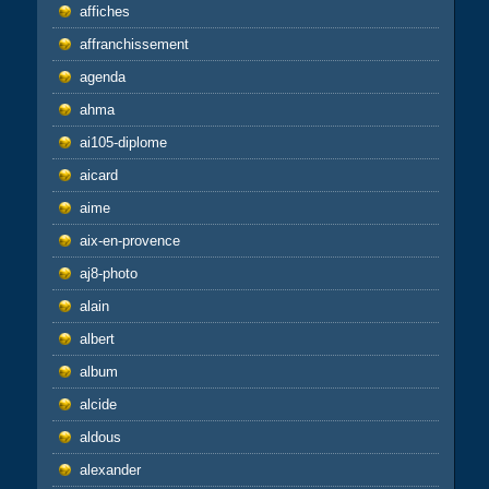
affiches
affranchissement
agenda
ahma
ai105-diplome
aicard
aime
aix-en-provence
aj8-photo
alain
albert
album
alcide
aldous
alexander