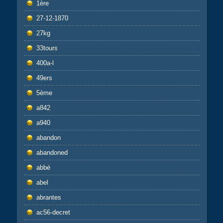
1ère
27-12-1870
27kg
33tours
400a-l
49ers
5ème
a842
a940
abandon
abandoned
abbé
abel
abrantes
ac56-decret