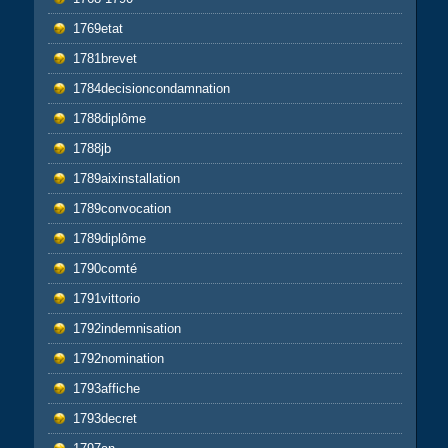
1769etat
1781brevet
1784decisioncondamnation
1788diplôme
1788jb
1789aixinstallation
1789convocation
1789diplôme
1790comté
1791vittorio
1792indemnisation
1792nomination
1793affiche
1793decret