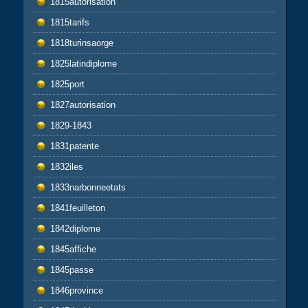
1815autorisation
1815tarifs
1818turinsaorge
1825latindiplome
1825port
1827autorisation
1829-1843
1831patente
1832iles
1833narbonneetats
1841feuilleton
1842diplome
1845affiche
1845passe
1846province