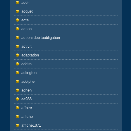
ac6-l
acquet
acte
action
actionsdebitoobligation
activit
adaptation
adeira
adlington
adolphe
adrien
ae988
affaire
affiche
affiche1871