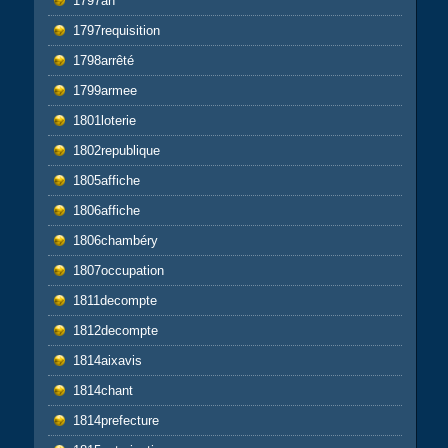
1797an
1797requisition
1798arrêté
1799armee
1801loterie
1802republique
1805affiche
1806affiche
1806chambéry
1807occupation
1811decompte
1812decompte
1814aixavis
1814chant
1814prefecture