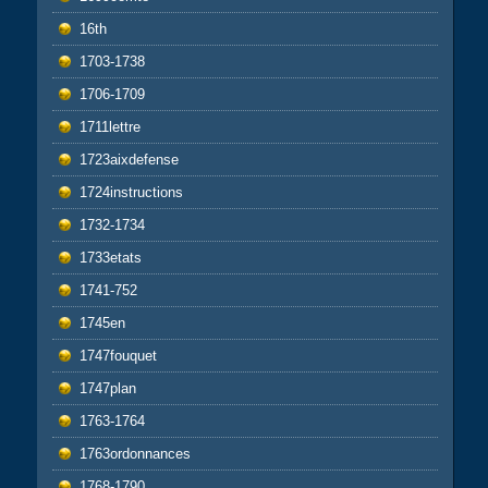
16th
1703-1738
1706-1709
1711lettre
1723aixdefense
1724instructions
1732-1734
1733etats
1741-752
1745en
1747fouquet
1747plan
1763-1764
1763ordonnances
1768-1790