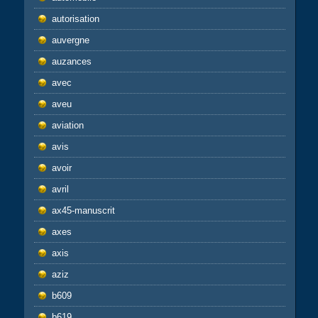
autorisation
auvergne
auzances
avec
aveu
aviation
avis
avoir
avril
ax45-manuscrit
axes
axis
aziz
b609
b619