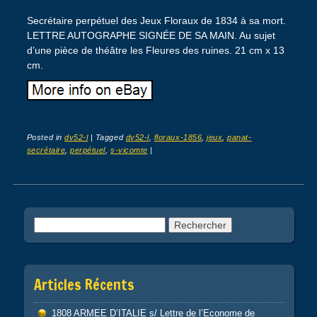
Secrétaire perpétuel des Jeux Floraux de 1834 à sa mort.
LETTRE AUTOGRAPHE SIGNÉE DE SA MAIN. Au sujet
d’une pièce de théâtre les Fleures des ruines. 21 cm x 13
cm.
Posted in
dv52-l
|
Tagged
dv52-l
,
floraux-1856
,
jeux
,
panat-
secrétaire
,
perpétuel
,
s-vicomte
|
Post navigation
Rechercher :
Articles Récents
1808 ARMEE D’ITALIE s/ Lettre de l’Econome de