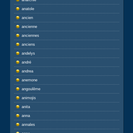
anatole
ancien
ancienne
anciennes
anciens
andelys
andré
andrea
anemone
angoulême
animojis
anita
anna
annales