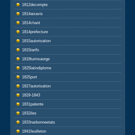
1812decompte
1814aixavis
1814chant
1814prefecture
1815autorisation
1815tarifs
1818turinsaorge
1825latindiplome
1825port
1827autorisation
1829-1843
1831patente
1832iles
1833narbonneetats
1841feuilleton