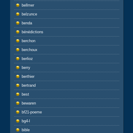
bellmer
belzunce
benda
bénédictions
berchon
berchoux
berlioz
berry
berthier
bertrand
best
bewaren
bf21-poeme
bg4-l
bible