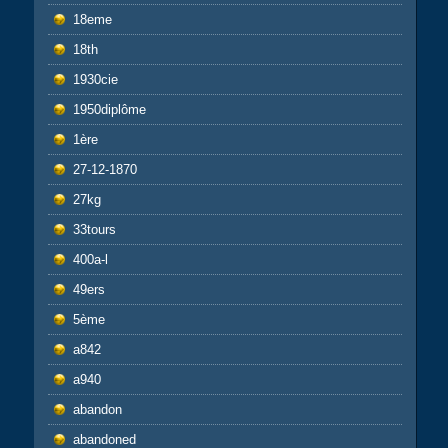
18eme
18th
1930cie
1950diplôme
1ère
27-12-1870
27kg
33tours
400a-l
49ers
5ème
a842
a940
abandon
abandoned