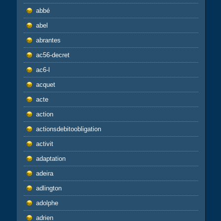
abbé
abel
abrantes
ac56-decret
ac6-l
acquet
acte
action
actionsdebitoobligation
activit
adaptation
adeira
adlington
adolphe
adrien