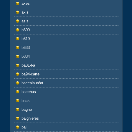
axes
axis
aziz
b609
b619
b633
b834
ba31-l-a
ba94-carte
baccalauréat
bacchus
back
bagne
baignières
bail