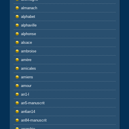
almanach
alphabet
alphaville
alphonse
alsace
ambroise
amère
amicales
amiens
amour
an1-l
an5-manuscrit
an6an14
an84-manuscrit
anarchie