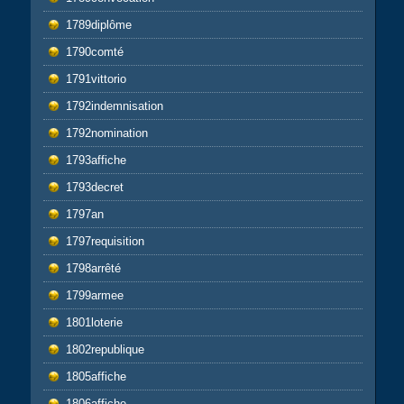
1789diplôme
1790comté
1791vittorio
1792indemnisation
1792nomination
1793affiche
1793decret
1797an
1797requisition
1798arrêté
1799armee
1801loterie
1802republique
1805affiche
1806affiche