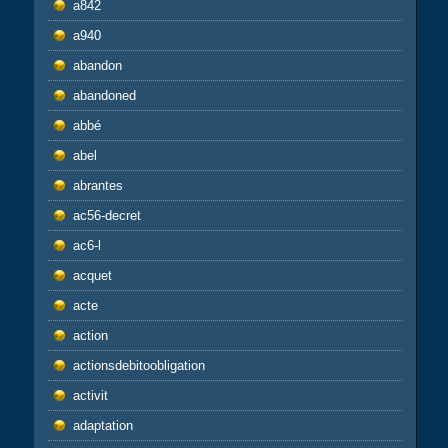
a842
a940
abandon
abandoned
abbé
abel
abrantes
ac56-decret
ac6-l
acquet
acte
action
actionsdebitoobligation
activit
adaptation