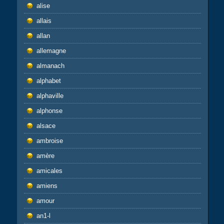
alise
allais
allan
allemagne
almanach
alphabet
alphaville
alphonse
alsace
ambroise
amère
amicales
amiens
amour
an1-l