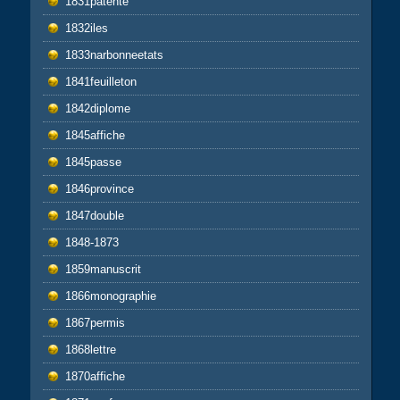
1831patente
1832iles
1833narbonneetats
1841feuilleton
1842diplome
1845affiche
1845passe
1846province
1847double
1848-1873
1859manuscrit
1866monographie
1867permis
1868lettre
1870affiche