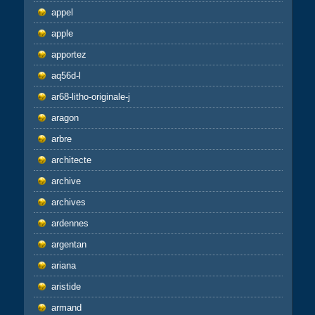
appel
apple
apportez
aq56d-l
ar68-litho-originale-j
aragon
arbre
architecte
archive
archives
ardennes
argentan
ariana
aristide
armand