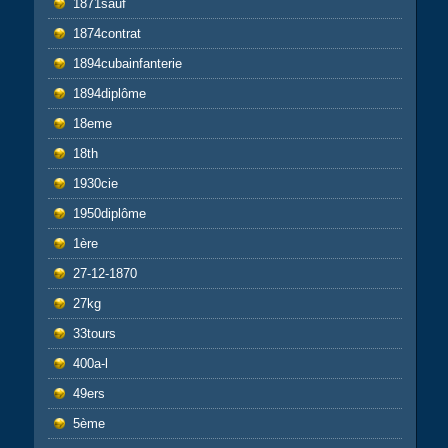
1871sauf
1874contrat
1894cubainfanterie
1894diplôme
18eme
18th
1930cie
1950diplôme
1ère
27-12-1870
27kg
33tours
400a-l
49ers
5ème