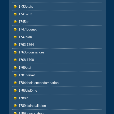
1733etats
1741-752
1745en
1747fouquet
1747plan
1763-1764
1763ordonnances
1768-1790
1769etat
1781brevet
1784decisioncondamnation
1788diplôme
1788jb
1789aixinstallation
1789convocation