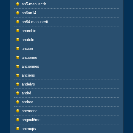
an5-manuscrit
an6an14
an84-manuscrit
anarchie
anatole
ancien
ancienne
anciennes
anciens
andelys
andré
andrea
anemone
angoulême
animojis