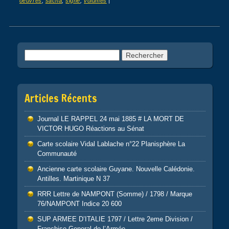
oeuvres
,
sacha
,
signé
,
volumes
|
Post navigation
Rechercher :
Articles Récents
Journal LE RAPPEL 24 mai 1885 # LA MORT DE
VICTOR HUGO Réactions au Sénat
Carte scolaire Vidal Lablache n°22 Planisphère La
Communauté
Ancienne carte scolaire Guyane. Nouvelle Calédonie.
Antilles. Martinique N 37
RRR Lettre de NAMPONT (Somme) / 1798 / Marque
76/NAMPONT Indice 20 600
SUP ARMEE D’ITALIE 1797 / Lettre 2eme Division /
Franchise General de l’Armée