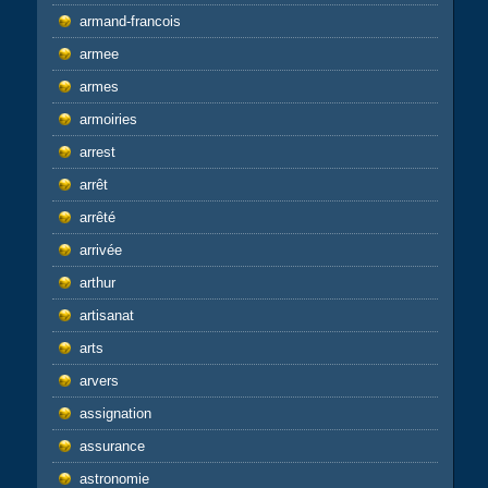
armand-francois
armee
armes
armoiries
arrest
arrêt
arrêté
arrivée
arthur
artisanat
arts
arvers
assignation
assurance
astronomie