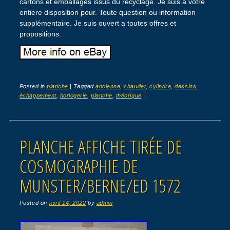
cartons et emballages issus du recyclage. Je suis a votre
entiere disposition pour. Toute question ou information
supplémentaire. Je suis ouvert a toutes offres et
propositions.
Posted in
planche
|
Tagged
ancienne
,
chaudet
,
cylindre
,
dessins
,
échappement
,
horlogerie
,
planche
,
théorique
|
PLANCHE AFFICHE TIRÉE DE
COSMOGRAPHIE DE
MUNSTER/BERNE/ED 1572
Posted on
avril 14, 2022
by
admin