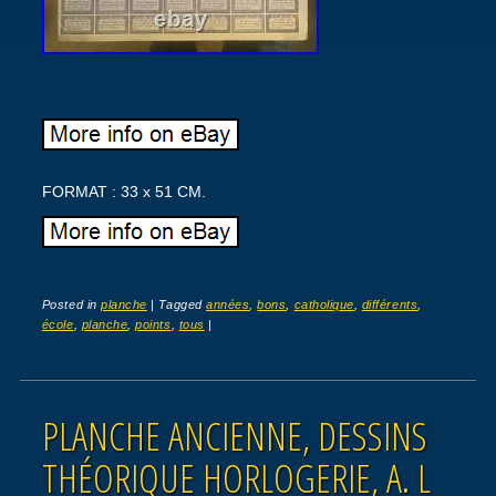
FORMAT : 33 x 51 CM.
Posted in
planche
|
Tagged
années
,
bons
,
catholique
,
différents
,
école
,
planche
,
points
,
tous
|
PLANCHE ANCIENNE, DESSINS
THÉORIQUE HORLOGERIE, A. L