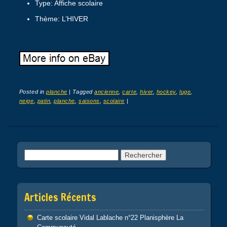
Type: Affiche scolaire
Thème: L’HIVER
Posted in
planche
|
Tagged
ancienne
,
carte
,
hiver
,
hockey
,
luge
,
neige
,
patin
,
planche
,
saisons
,
scolaire
|
Post navigation
Rechercher :
Articles Récents
Carte scolaire Vidal Lablache n°22 Planisphère La