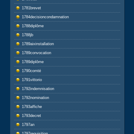
1781brevet
1784decisioncondamnation
1788diplôme
1788jb
1789aixinstallation
1789convocation
1789diplôme
1790comté
1791vittorio
1792indemnisation
1792nomination
1793affiche
1793decret
1797an
1797requisition