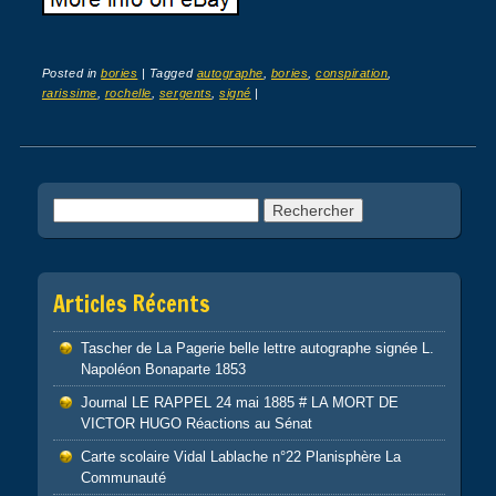
Posted in
bories
|
Tagged
autographe
,
bories
,
conspiration
,
rarissime
,
rochelle
,
sergents
,
signé
|
Post navigation
Rechercher :
Articles Récents
Tascher de La Pagerie belle lettre autographe signée L.
Napoléon Bonaparte 1853
Journal LE RAPPEL 24 mai 1885 # LA MORT DE
VICTOR HUGO Réactions au Sénat
Carte scolaire Vidal Lablache n°22 Planisphère La
Communauté