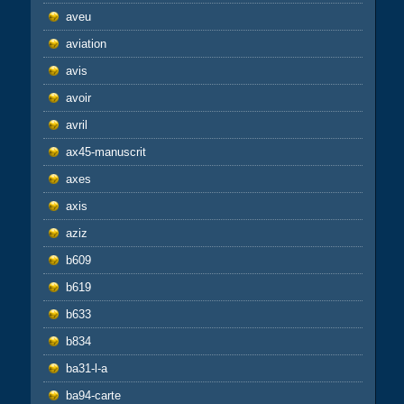
aveu
aviation
avis
avoir
avril
ax45-manuscrit
axes
axis
aziz
b609
b619
b633
b834
ba31-l-a
ba94-carte