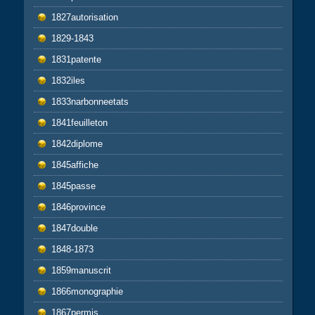
1827autorisation
1829-1843
1831patente
1832iles
1833narbonneetats
1841feuilleton
1842diplome
1845affiche
1845passe
1846province
1847double
1848-1873
1859manuscrit
1866monographie
1867permis