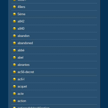
49ers
5ème
a842
a940
abandon
abandoned
abbé
abel
abrantes
ac56-decret
ac6-l
acquet
acte
action