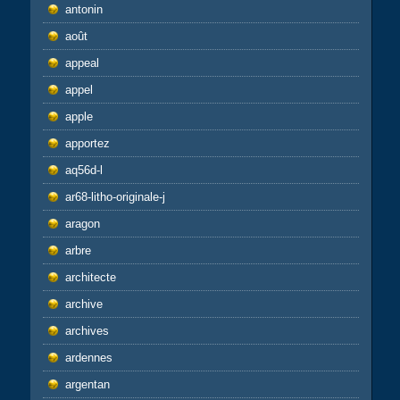
antonin
août
appeal
appel
apple
apportez
aq56d-l
ar68-litho-originale-j
aragon
arbre
architecte
archive
archives
ardennes
argentan