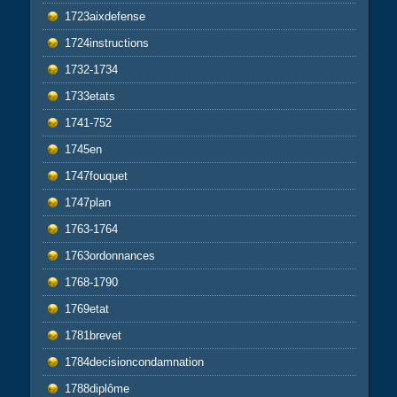
1723aixdefense
1724instructions
1732-1734
1733etats
1741-752
1745en
1747fouquet
1747plan
1763-1764
1763ordonnances
1768-1790
1769etat
1781brevet
1784decisioncondamnation
1788diplôme