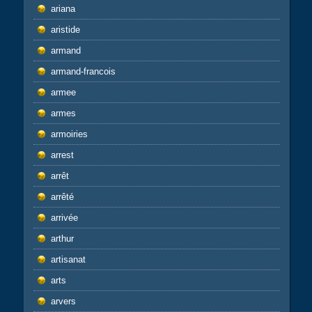
ariana
aristide
armand
armand-francois
armee
armes
armoiries
arrest
arrêt
arrêté
arrivée
arthur
artisanat
arts
arvers