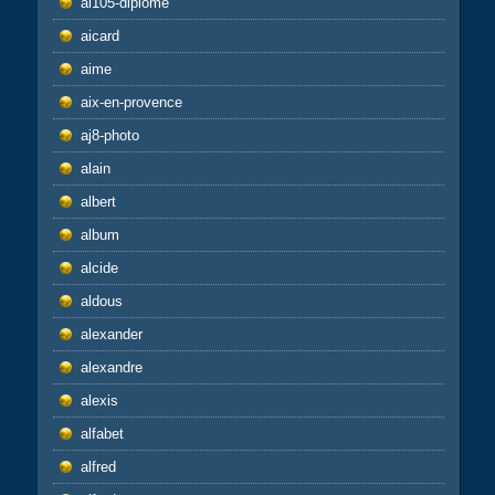
ai105-diplome
aicard
aime
aix-en-provence
aj8-photo
alain
albert
album
alcide
aldous
alexander
alexandre
alexis
alfabet
alfred