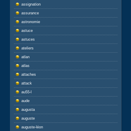
assignation
assurance
astronomie
astuce
astuces
ateliers
atlan
atlas
attaches
attack
au55-l
aude
augusta
auguste
auguste-léon