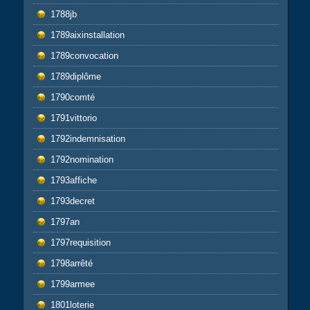
1788jb
1789aixinstallation
1789convocation
1789diplôme
1790comté
1791vittorio
1792indemnisation
1792nomination
1793affiche
1793decret
1797an
1797requisition
1798arrêté
1799armee
1801loterie