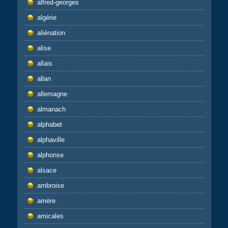
alfred-georges
algérie
aliénation
alise
allais
allan
allemagne
almanach
alphabet
alphaville
alphonse
alsace
ambroise
amère
amicales