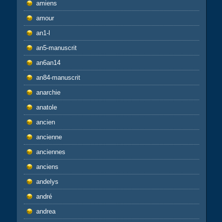
amiens
amour
an1-l
an5-manuscrit
an6an14
an84-manuscrit
anarchie
anatole
ancien
ancienne
anciennes
anciens
andelys
andré
andrea