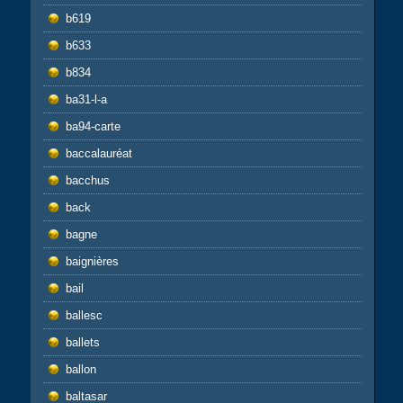
b619
b633
b834
ba31-l-a
ba94-carte
baccalauréat
bacchus
back
bagne
baignières
bail
ballesc
ballets
ballon
baltasar