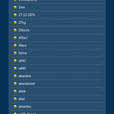
1ère
27-12-1870
27kg
33tours
400a-l
49ers
5ème
a842
a940
abandon
abandoned
abbé
abel
abrantes