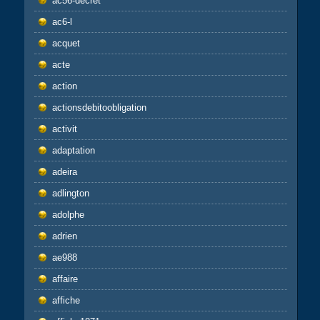
ac56-decret
ac6-l
acquet
acte
action
actionsdebitoobligation
activit
adaptation
adeira
adlington
adolphe
adrien
ae988
affaire
affiche