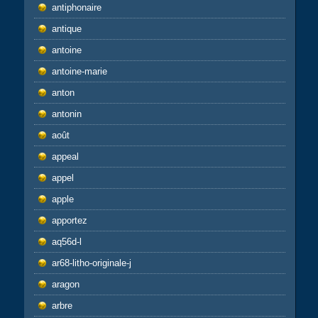
antiphonaire
antique
antoine
antoine-marie
anton
antonin
août
appeal
appel
apple
apportez
aq56d-l
ar68-litho-originale-j
aragon
arbre