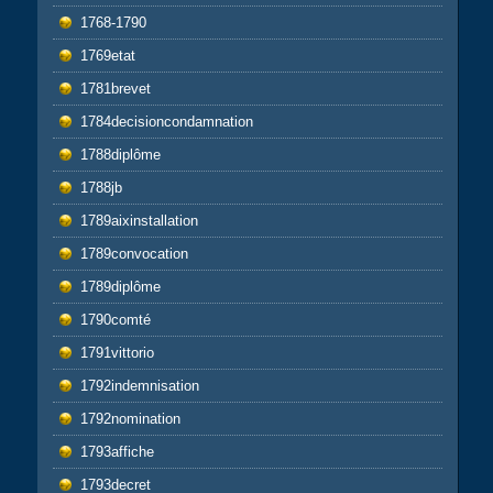
1768-1790
1769etat
1781brevet
1784decisioncondamnation
1788diplôme
1788jb
1789aixinstallation
1789convocation
1789diplôme
1790comté
1791vittorio
1792indemnisation
1792nomination
1793affiche
1793decret