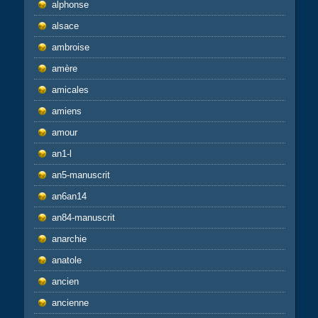
alphonse
alsace
ambroise
amère
amicales
amiens
amour
an1-l
an5-manuscrit
an6an14
an84-manuscrit
anarchie
anatole
ancien
ancienne