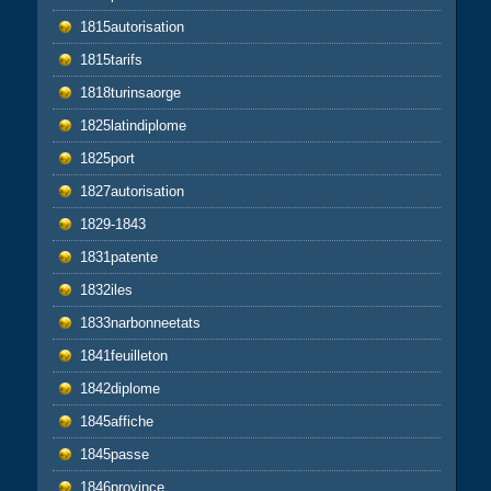
1815autorisation
1815tarifs
1818turinsaorge
1825latindiplome
1825port
1827autorisation
1829-1843
1831patente
1832iles
1833narbonneetats
1841feuilleton
1842diplome
1845affiche
1845passe
1846province