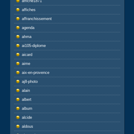
affiche1871
affiches
affranchissement
agenda
ahma
ai105-diplome
aicard
aime
aix-en-provence
aj8-photo
alain
albert
album
alcide
aldous