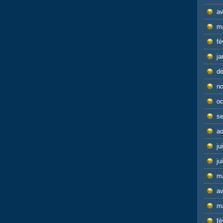
av
m
fé
ja
d
n
oc
s
ao
ju
ju
m
av
m
fé