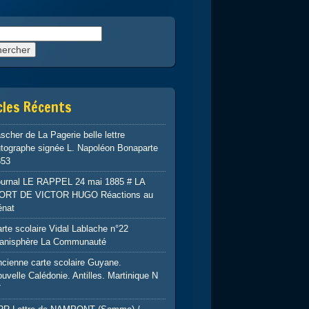
rcher :
cles Récents
scher de La Pagerie belle lettre
tographe signée L. Napoléon Bonaparte
853
ournal LE RAPPEL 24 mai 1885 # LA
ORT DE VICTOR HUGO Réactions au
énat
rte scolaire Vidal Lablache n°22
lanisphère La Communauté
cienne carte scolaire Guyane.
uvelle Calédonie. Antilles. Martinique N
7