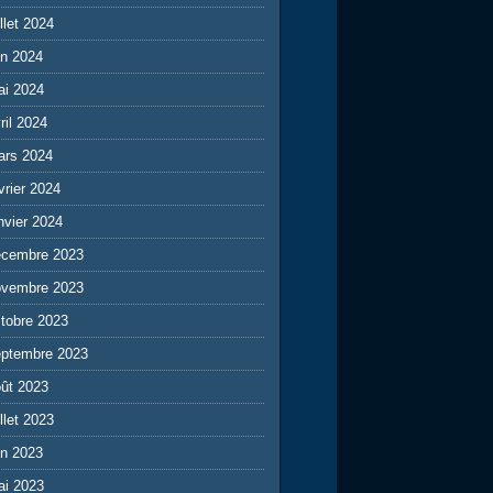
illet 2024
in 2024
ai 2024
ril 2024
ars 2024
vrier 2024
nvier 2024
écembre 2023
ovembre 2023
tobre 2023
eptembre 2023
ût 2023
illet 2023
in 2023
ai 2023