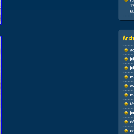
R
1
6
Arch
ao
ju
ju
m
av
m
fé
ja
d
n