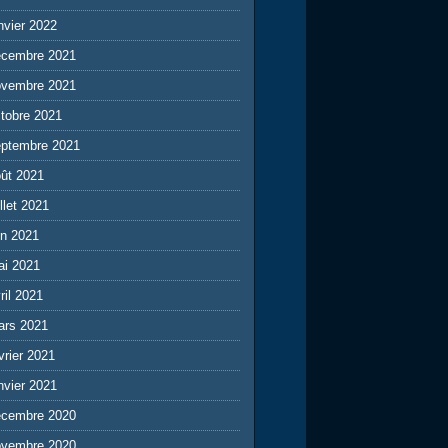
nvier 2022
écembre 2021
ovembre 2021
tobre 2021
eptembre 2021
ût 2021
illet 2021
in 2021
ai 2021
ril 2021
ars 2021
vrier 2021
nvier 2021
écembre 2020
ovembre 2020