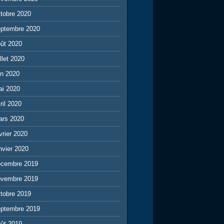
tobre 2020
eptembre 2020
ût 2020
illet 2020
in 2020
ai 2020
ril 2020
ars 2020
vrier 2020
nvier 2020
écembre 2019
ovembre 2019
tobre 2019
eptembre 2019
ût 2019