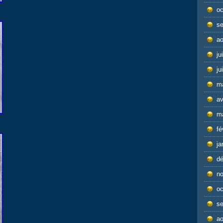
oc
s
ao
ju
ju
m
av
m
fé
ja
d
n
oc
s
ao