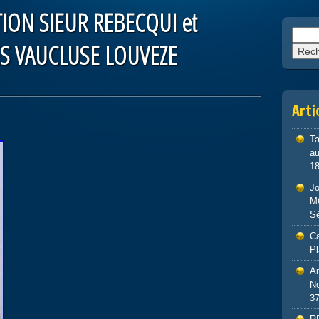
ION SIEUR REBECQUI et
Reche
S VAUCLUSE LOUVEZE
Arti
Ta
au
1
J
M
S
Ca
P
An
No
3