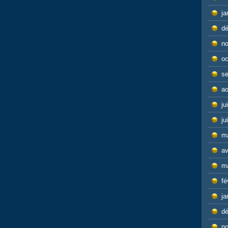
ja
d
n
oc
s
ao
ju
ju
m
av
m
fé
ja
d
n