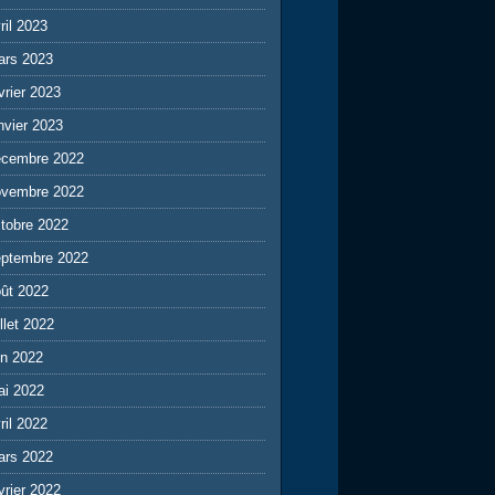
ril 2023
ars 2023
vrier 2023
nvier 2023
écembre 2022
ovembre 2022
tobre 2022
eptembre 2022
ût 2022
illet 2022
in 2022
ai 2022
ril 2022
ars 2022
vrier 2022