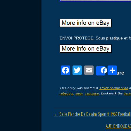
ENVOI PROTEGÉ, Sous plastique et fo
F
T
E
P
Share
a
wi
m
ar
c
tt
ail
ta
This entry was posted in
1792indemnisation
a
rebecqui
,
sieur
,
vaucluse
. Bookmark the
perm
e
er
g
b
er
Post navigation
←
Belle Planche De Dessins Sportifs 1960 Football
o
o
AUTHENTIQUE ACT