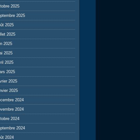
tobre 2025
eptembre 2025
ût 2025
illet 2025
in 2025
ai 2025
ril 2025
ars 2025
vrier 2025
nvier 2025
écembre 2024
ovembre 2024
tobre 2024
eptembre 2024
ût 2024