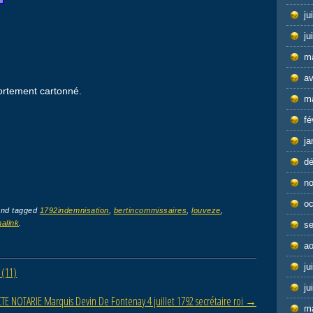
ju
ju
m
av
rtement cartonné.
m
fé
ja
d
n
oc
nd tagged
1792indemnisation
,
bertincommissaires
,
louveze
,
alink
.
s
ao
ju
 (11)
ju
E NOTARIE Marquis Devin De Fontenay 4 juillet 1792 secrétaire roi
→
m