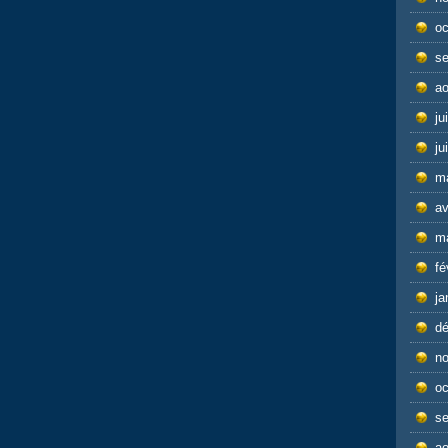
oc
s
ao
ju
ju
m
av
m
fé
ja
d
n
oc
s
ao