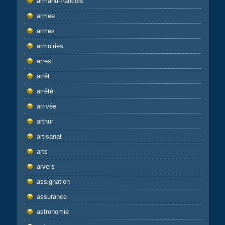
armand-francois
armee
armes
armoiries
arrest
arrêt
arrêté
arrivée
arthur
artisanat
arts
arvers
assignation
assurance
astronomie