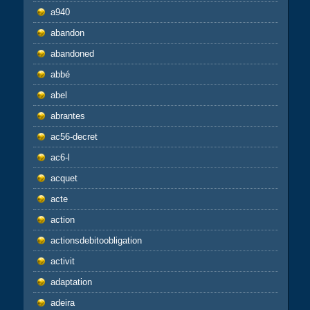
a940
abandon
abandoned
abbé
abel
abrantes
ac56-decret
ac6-l
acquet
acte
action
actionsdebitoobligation
activit
adaptation
adeira