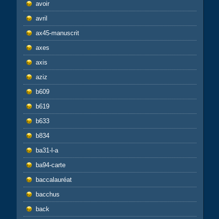
avoir
avril
ax45-manuscrit
axes
axis
aziz
b609
b619
b633
b834
ba31-l-a
ba94-carte
baccalauréat
bacchus
back