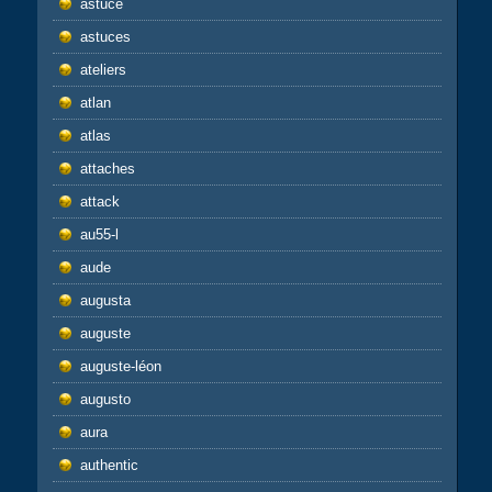
astuce
astuces
ateliers
atlan
atlas
attaches
attack
au55-l
aude
augusta
auguste
auguste-léon
augusto
aura
authentic