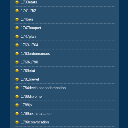
1733etats
1741-752
1745en
1747fouquet
1747plan
1763-1764
1763ordonnances
1768-1790
1769etat
1781brevet
1784decisioncondamnation
1788diplôme
1788jb
1789aixinstallation
1789convocation