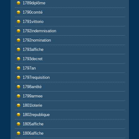
1789diplôme
1790comté
1791vittorio
1792indemnisation
1792nomination
1793affiche
1793decret
1797an
1797requisition
1798arrêté
1799armee
1801loterie
1802republique
1805affiche
1806affiche