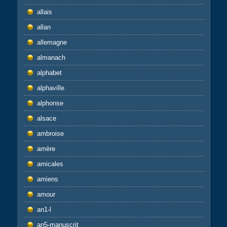
allais
allan
allemagne
almanach
alphabet
alphaville
alphonse
alsace
ambroise
amère
amicales
amiens
amour
an1-l
an5-manuscrit