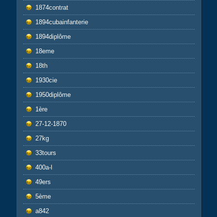
1874contrat
1894cubainfanterie
1894diplôme
18eme
18th
1930cie
1950diplôme
1ère
27-12-1870
27kg
33tours
400a-l
49ers
5ème
a842