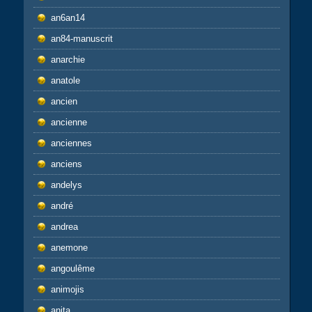
an6an14
an84-manuscrit
anarchie
anatole
ancien
ancienne
anciennes
anciens
andelys
andré
andrea
anemone
angoulême
animojis
anita