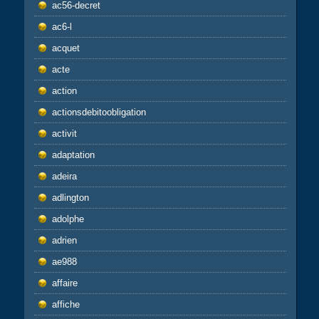
ac56-decret
ac6-l
acquet
acte
action
actionsdebitoobligation
activit
adaptation
adeira
adlington
adolphe
adrien
ae988
affaire
affiche