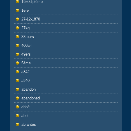
1950diplôme
1ère
27-12-1870
27kg
33tours
400a-l
49ers
5ème
a842
a940
abandon
abandoned
abbé
abel
abrantes