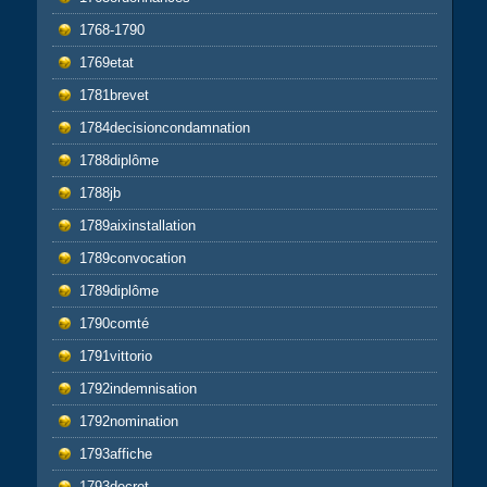
1768-1790
1769etat
1781brevet
1784decisioncondamnation
1788diplôme
1788jb
1789aixinstallation
1789convocation
1789diplôme
1790comté
1791vittorio
1792indemnisation
1792nomination
1793affiche
1793decret