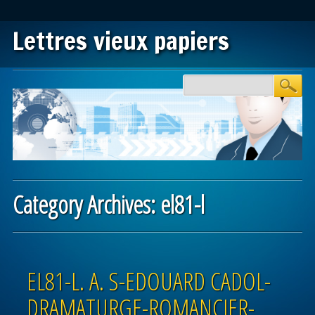
Lettres vieux papiers
Main menu
Skip to content
Category Archives:
el81-l
Post navigation
EL81-L. A. S-EDOUARD CADOL-
DRAMATURGE-ROMANCIER-