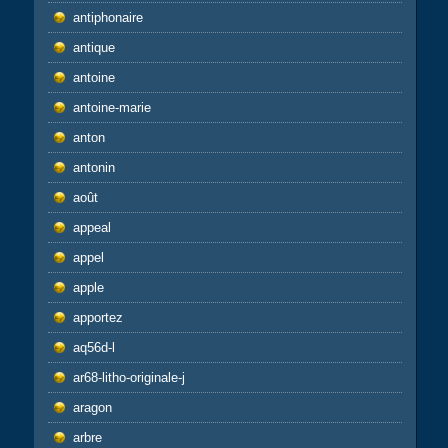
antiphonaire
antique
antoine
antoine-marie
anton
antonin
août
appeal
appel
apple
apportez
aq56d-l
ar68-litho-originale-j
aragon
arbre