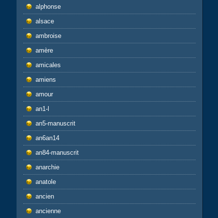
alphonse
alsace
ambroise
amère
amicales
amiens
amour
an1-l
an5-manuscrit
an6an14
an84-manuscrit
anarchie
anatole
ancien
ancienne