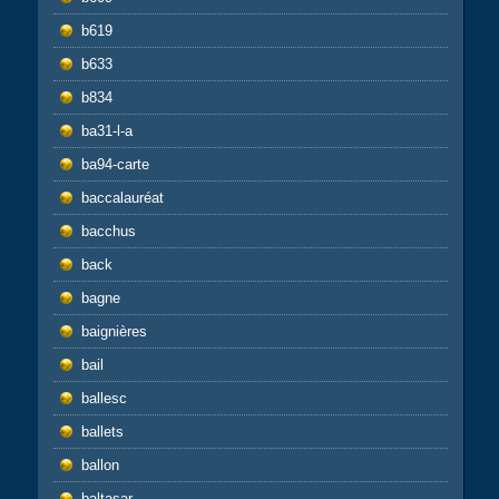
b619
b633
b834
ba31-l-a
ba94-carte
baccalauréat
bacchus
back
bagne
baignières
bail
ballesc
ballets
ballon
baltasar