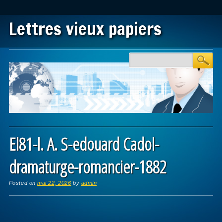
Lettres vieux papiers
Main menu
Skip to content
El81-l. A. S-edouard Cadol-
dramaturge-romancier-1882
Posted on
mai 22, 2026
by
admin