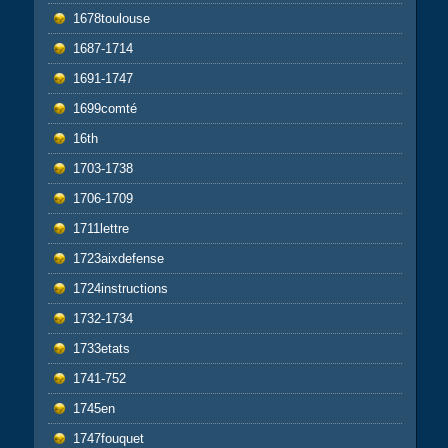
1678toulouse
1687-1714
1691-1747
1699comté
16th
1703-1738
1706-1709
1711lettre
1723aixdefense
1724instructions
1732-1734
1733etats
1741-752
1745en
1747fouquet