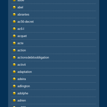
abbé
abel
abrantes
ac56-decret
ac6-l
acquet
acte
action
actionsdebitoobligation
activit
adaptation
adeira
adlington
adolphe
adrien