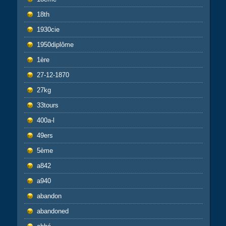
18th
1930cie
1950diplôme
1ère
27-12-1870
27kg
33tours
400a-l
49ers
5ème
a842
a940
abandon
abandoned