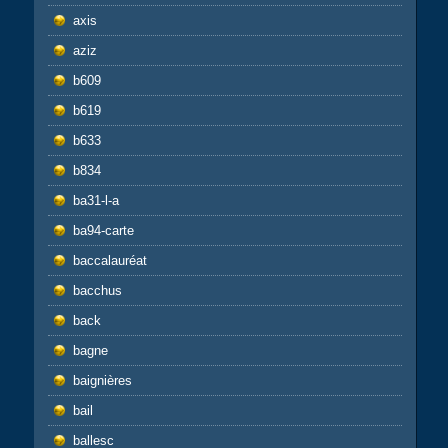
axis
aziz
b609
b619
b633
b834
ba31-l-a
ba94-carte
baccalauréat
bacchus
back
bagne
baignières
bail
ballesc