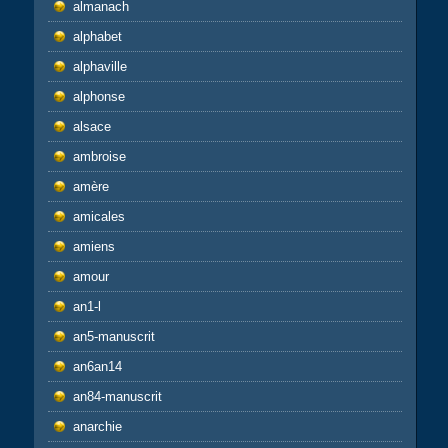
almanach
alphabet
alphaville
alphonse
alsace
ambroise
amère
amicales
amiens
amour
an1-l
an5-manuscrit
an6an14
an84-manuscrit
anarchie