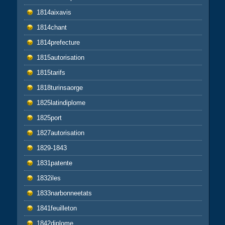
1814aixavis
1814chant
1814prefecture
1815autorisation
1815tarifs
1818turinsaorge
1825latindiplome
1825port
1827autorisation
1829-1843
1831patente
1832iles
1833narbonneetats
1841feuilleton
1842diplome