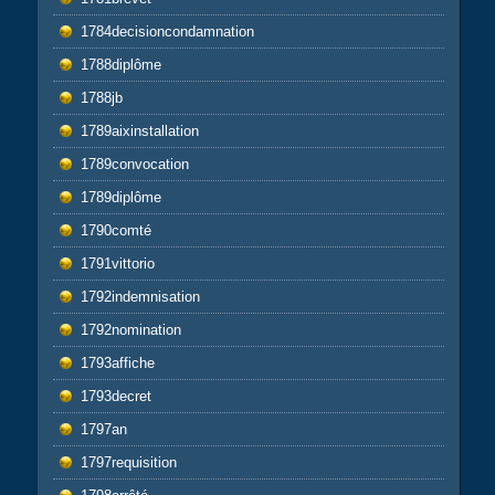
1784decisioncondamnation
1788diplôme
1788jb
1789aixinstallation
1789convocation
1789diplôme
1790comté
1791vittorio
1792indemnisation
1792nomination
1793affiche
1793decret
1797an
1797requisition