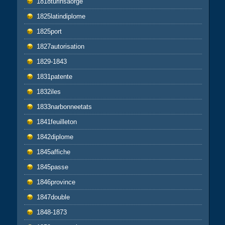
1818turinsaorge
1825latindiplome
1825port
1827autorisation
1829-1843
1831patente
1832iles
1833narbonneetats
1841feuilleton
1842diplome
1845affiche
1845passe
1846province
1847double
1848-1873