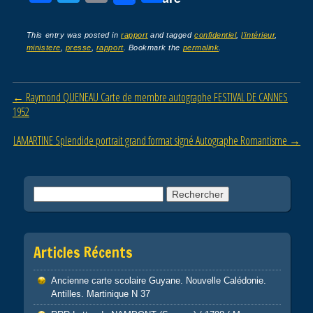
a
wi
m
ar
c
tt
ail
ta
This entry was posted in
rapport
and tagged
confidentiel
,
l'intérieur
,
ministere
,
presse
,
rapport
. Bookmark the
permalink
.
e
er
g
b
er
Post navigation
←
Raymond QUENEAU Carte de membre autographe FESTIVAL DE CANNES
o
1952
o
LAMARTINE Splendide portrait grand format signé Autographe Romantisme
→
k
Rechercher :
Articles Récents
Ancienne carte scolaire Guyane. Nouvelle Calédonie.
Antilles. Martinique N 37