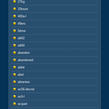
27kg
33tours
400a-l
49ers
5ème
a842
a940
abandon
abandoned
abbé
abel
abrantes
ac56-decret
ac6-l
acquet