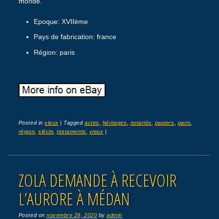
monde.
Epoque: XVIIème
Pays de fabrication: france
Région: paris
Posted in
vieux
|
Tagged
actes
,
héritages
,
notariés
,
papiers
,
paris
,
région
,
siècle
,
testaments
,
vieux
|
ZOLA DEMANDE À RECEVOIR
L’AURORE À MÉDAN
Posted on
novembre 29, 2020
by
admin