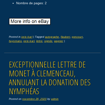
Nombre de pages: 2
Posted in
joris-karl
|
Tagged
autographe
,
flaubert
,
goncourt
,
huysmans
,
joris-karl
,
lettre
,
signée
,
wagner
|
EXCEPTIONNELLE LETTRE DE
MONET À CLEMENCEAU,
ANNULANT LA DONATION DES
NYMPHÉAS
Posted on
novembre 28, 2020
by
admin