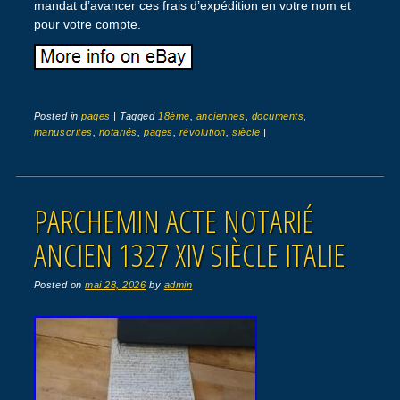
mandat d’avancer ces frais d’expédition en votre nom et
pour votre compte.
Posted in
pages
|
Tagged
18éme
,
anciennes
,
documents
,
manuscrites
,
notariés
,
pages
,
révolution
,
siècle
|
PARCHEMIN ACTE NOTARIÉ
ANCIEN 1327 XIV SIÈCLE ITALIE
Posted on
mai 28, 2026
by
admin