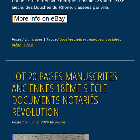
Lot de 190 Lettres avec marques Postales XVIIIè et XIXè
siecle, des Bouches du Rhone, classées par ville.
Posted in
marques
|
Tagged
bouches
,
lettres
,
marques
,
postales
,
rhône
,
siècle
|
LOT 20 PAGES MANUSCRITES
ANCIENNES 18ÈME SIÈCLE
DOCUMENTS NOTARIÉS
RÉVOLUTION
Posted on
juin 2, 2026
by
admin