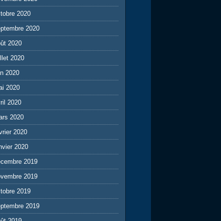
tobre 2020
eptembre 2020
ût 2020
illet 2020
in 2020
ai 2020
ril 2020
ars 2020
vrier 2020
nvier 2020
écembre 2019
ovembre 2019
tobre 2019
eptembre 2019
ût 2019