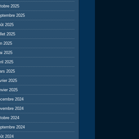
tobre 2025
eptembre 2025
ût 2025
illet 2025
in 2025
ai 2025
ril 2025
ars 2025
vrier 2025
nvier 2025
écembre 2024
ovembre 2024
tobre 2024
eptembre 2024
ût 2024