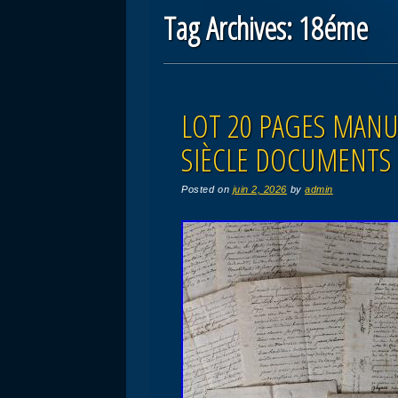
Tag Archives:
18éme
Post navigation
LOT 20 PAGES MANU
SIÈCLE DOCUMENTS
Posted on
juin 2, 2026
by
admin