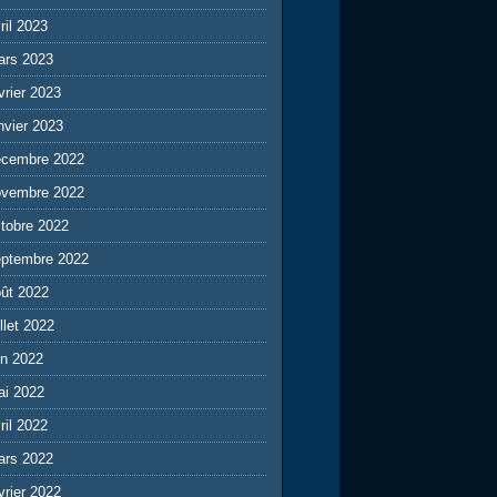
ril 2023
ars 2023
vrier 2023
nvier 2023
écembre 2022
ovembre 2022
tobre 2022
eptembre 2022
ût 2022
illet 2022
in 2022
ai 2022
ril 2022
ars 2022
vrier 2022