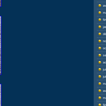
av
m
fé
ja
d
n
oc
s
ao
ju
ju
m
av
m
fé