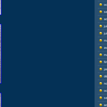
oc
s
ao
ju
ju
m
av
m
fé
ja
d
n
oc
s
ao