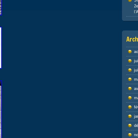
S
2e
l’
Arch
ao
ju
ju
m
av
m
fé
ja
d
n