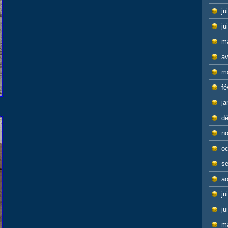
ju
ju
m
av
m
fé
ja
d
n
oc
s
ao
ju
ju
m