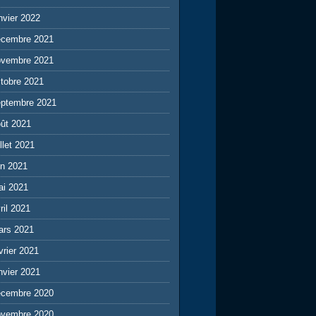
nvier 2022
écembre 2021
ovembre 2021
tobre 2021
eptembre 2021
ût 2021
illet 2021
in 2021
ai 2021
ril 2021
ars 2021
vrier 2021
nvier 2021
écembre 2020
ovembre 2020