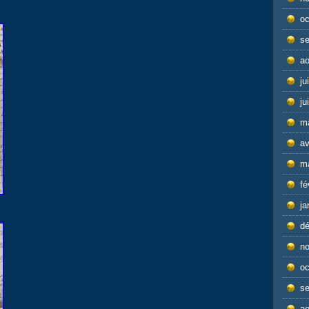
oc
s
ao
ju
ju
m
av
m
fé
ja
d
n
oc
s
ao