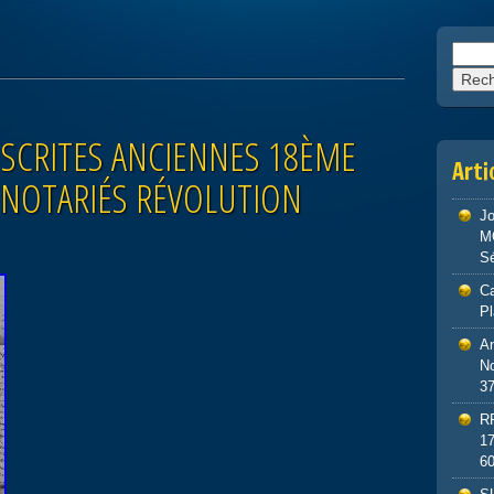
Reche
SCRITES ANCIENNES 18ÈME
Arti
 NOTARIÉS RÉVOLUTION
J
M
S
Ca
P
An
No
3
R
1
6