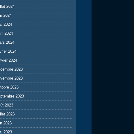
illet 2024
in 2024
ai 2024
ril 2024
ars 2024
vrier 2024
nvier 2024
écembre 2023
ovembre 2023
tobre 2023
eptembre 2023
ût 2023
illet 2023
in 2023
ai 2023