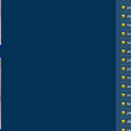
ja
d
n
oc
s
ao
ju
ju
m
av
m
fé
ja
d
n