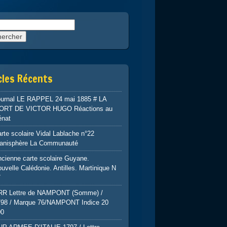
rcher :
cles Récents
ournal LE RAPPEL 24 mai 1885 # LA
ORT DE VICTOR HUGO Réactions au
énat
rte scolaire Vidal Lablache n°22
lanisphère La Communauté
cienne carte scolaire Guyane.
uvelle Calédonie. Antilles. Martinique N
7
RR Lettre de NAMPONT (Somme) /
798 / Marque 76/NAMPONT Indice 20
00