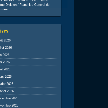
UP ARMEE D’ITALIE 1797 / Lettre
me Division / Franchise General de
Armée
ives
ût 2026
illet 2026
in 2026
ai 2026
ril 2026
ars 2026
vrier 2026
nvier 2026
écembre 2025
ovembre 2025