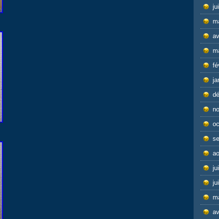
ju
m
av
m
fé
ja
d
n
oc
s
ao
ju
ju
m
av