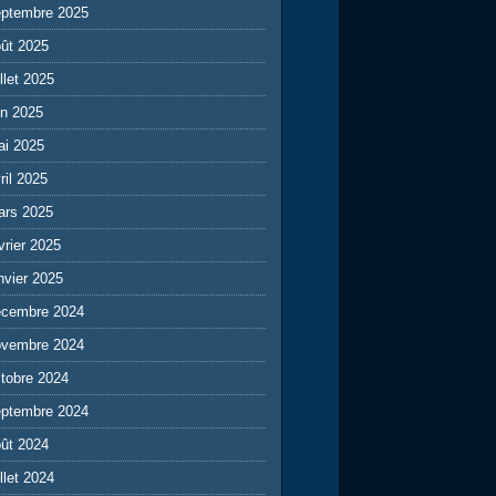
eptembre 2025
ût 2025
illet 2025
in 2025
ai 2025
ril 2025
ars 2025
vrier 2025
nvier 2025
écembre 2024
ovembre 2024
tobre 2024
eptembre 2024
ût 2024
illet 2024