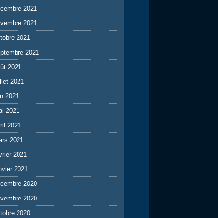
écembre 2021
ovembre 2021
tobre 2021
eptembre 2021
ût 2021
illet 2021
in 2021
ai 2021
ril 2021
ars 2021
vrier 2021
nvier 2021
écembre 2020
ovembre 2020
tobre 2020