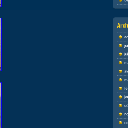
Le
Arch
ao
ju
ju
m
av
m
fé
ja
d
n
oc