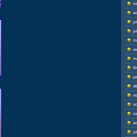
s
ao
ju
ju
m
av
m
fé
ja
d
n
oc
s
ao
ju