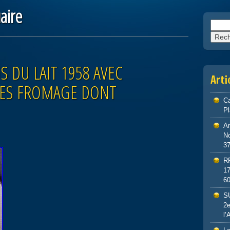
aire
Reche
 DU LAIT 1958 AVEC
Arti
TES FROMAGE DONT
Ca
P
An
No
3
R
1
6
S
2e
l’