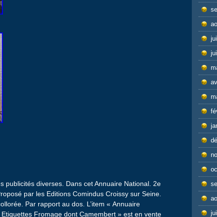
s
ao
ju
ju
m
av
m
fé
ja
d
n
oc
 publicités diverses. Dans cet Annuaire National. 2e
s
 Proposé par les Editions Comindus Croissy sur Seine.
ao
llorée. Par rapport au dos. L’item « Annuaire
ju
 Etiquettes Fromage dont Camembert » est en vente