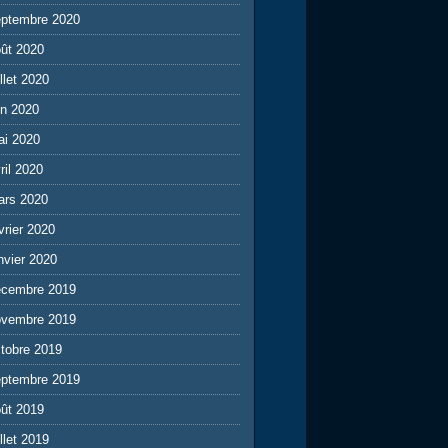
eptembre 2020
ût 2020
illet 2020
in 2020
ai 2020
ril 2020
ars 2020
vrier 2020
nvier 2020
écembre 2019
ovembre 2019
tobre 2019
eptembre 2019
ût 2019
illet 2019