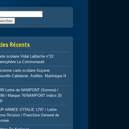
rcher :
cles Récents
rte scolaire Vidal Lablache n°22
lanisphère La Communauté
cienne carte scolaire Guyane.
uvelle Calédonie. Antilles. Martinique N
7
RR Lettre de NAMPONT (Somme) /
798 / Marque 76/NAMPONT Indice 20
00
UP ARMEE D’ITALIE 1797 / Lettre
me Division / Franchise General de
Armée