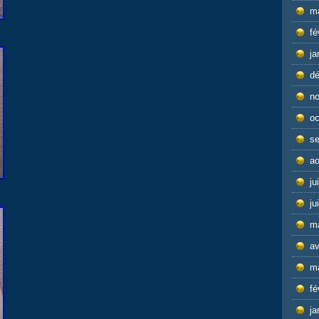
m
fé
ja
d
n
oc
s
ao
ju
ju
m
av
m
fé
ja