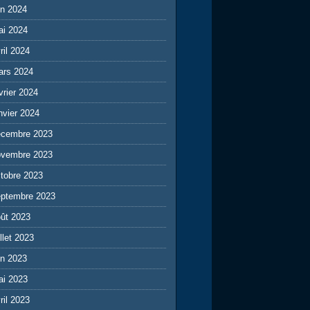
in 2024
ai 2024
ril 2024
ars 2024
vrier 2024
nvier 2024
écembre 2023
ovembre 2023
tobre 2023
eptembre 2023
ût 2023
illet 2023
in 2023
ai 2023
ril 2023