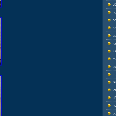
d
n
oc
s
ao
ju
ju
m
av
m
fé
ja
d
n
oc