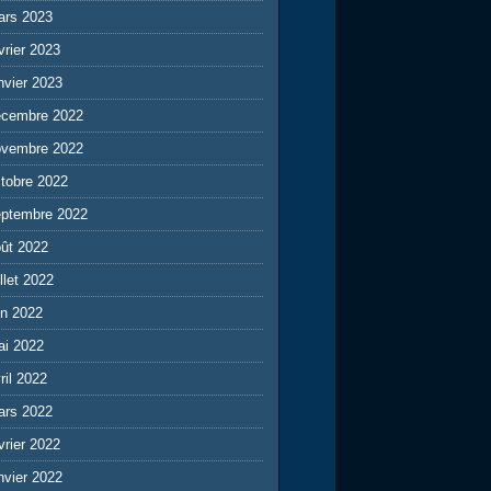
ars 2023
vrier 2023
nvier 2023
écembre 2022
ovembre 2022
tobre 2022
eptembre 2022
ût 2022
illet 2022
in 2022
ai 2022
ril 2022
ars 2022
vrier 2022
nvier 2022