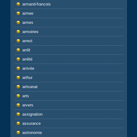
armand-francois
armee
armes
armoiries
arrest
arrêt
arrêté
arrivée
arthur
artisanat
arts
arvers
assignation
assurance
astronomie