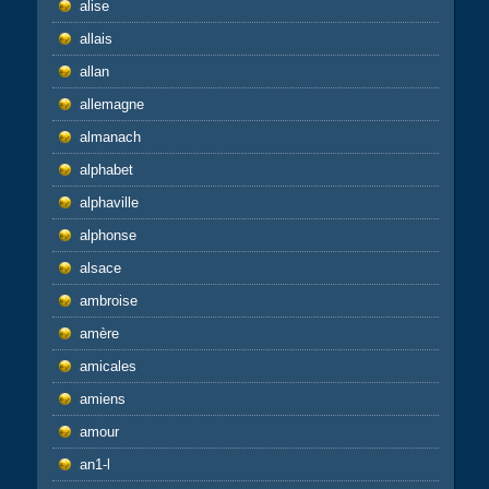
alise
allais
allan
allemagne
almanach
alphabet
alphaville
alphonse
alsace
ambroise
amère
amicales
amiens
amour
an1-l