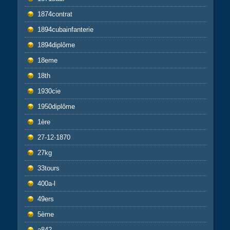
1874contrat
1894cubainfanterie
1894diplôme
18eme
18th
1930cie
1950diplôme
1ère
27-12-1870
27kg
33tours
400a-l
49ers
5ème
a842