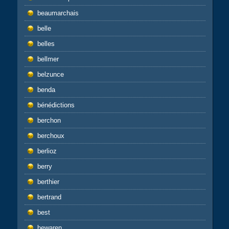
beaumarchais
belle
belles
bellmer
belzunce
benda
bénédictions
berchon
berchoux
berlioz
berry
berthier
bertrand
best
bewaren