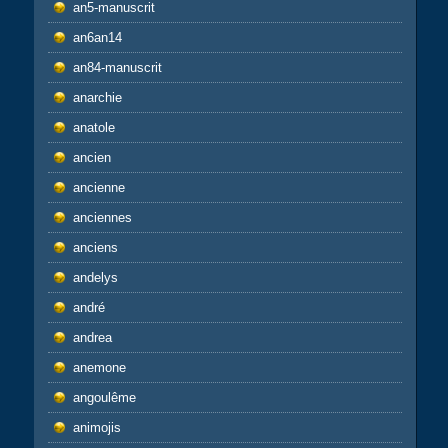
an5-manuscrit
an6an14
an84-manuscrit
anarchie
anatole
ancien
ancienne
anciennes
anciens
andelys
andré
andrea
anemone
angoulême
animojis