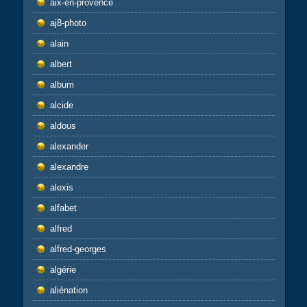
aix-en-provence
aj8-photo
alain
albert
album
alcide
aldous
alexander
alexandre
alexis
alfabet
alfred
alfred-georges
algérie
aliénation