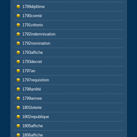
1789diplôme
1790comté
1791vittorio
1792indemnisation
1792nomination
1793affiche
1793decret
1797an
1797requisition
1798arrêté
1799armee
1801loterie
1802republique
1805affiche
1806affiche