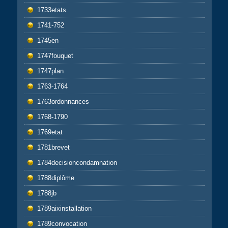
1733etats
1741-752
1745en
1747fouquet
1747plan
1763-1764
1763ordonnances
1768-1790
1769etat
1781brevet
1784decisioncondamnation
1788diplôme
1788jb
1789aixinstallation
1789convocation