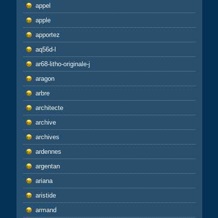
appel
apple
apportez
aq56d-l
ar68-litho-originale-j
aragon
arbre
architecte
archive
archives
ardennes
argentan
ariana
aristide
armand