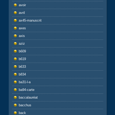
avoir
avril
ax45-manuscrit
axes
axis
aziz
b609
b619
b633
b834
ba31-l-a
ba94-carte
baccalauréat
bacchus
back