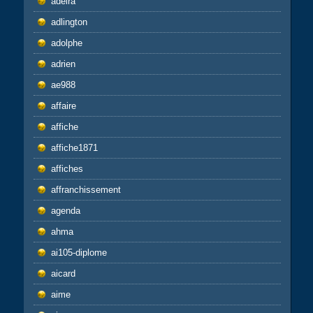
adeira
adlington
adolphe
adrien
ae988
affaire
affiche
affiche1871
affiches
affranchissement
agenda
ahma
ai105-diplome
aicard
aime