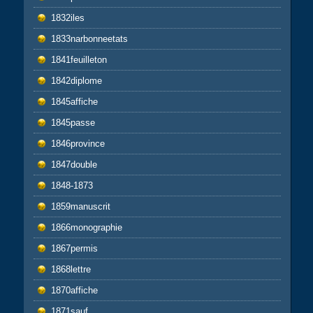
1832iles
1833narbonneetats
1841feuilleton
1842diplome
1845affiche
1845passe
1846province
1847double
1848-1873
1859manuscrit
1866monographie
1867permis
1868lettre
1870affiche
1871sauf