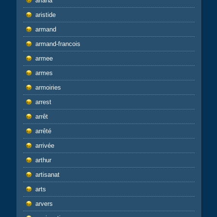
ariana
aristide
armand
armand-francois
armee
armes
armoiries
arrest
arrêt
arrêté
arrivée
arthur
artisanat
arts
arvers