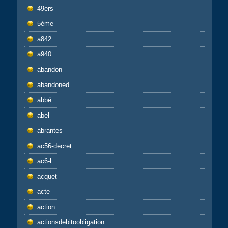
49ers
5ème
a842
a940
abandon
abandoned
abbé
abel
abrantes
ac56-decret
ac6-l
acquet
acte
action
actionsdebitoobligation