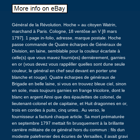
Général de la Révolution. Hoche » au citoyen Watrin,
marchand à Paris. Cologne, 18 ventôse an V [8 mars
1797]. 1 page in-folio, adresse, marque postale. Hoche
passe commande de Quatre écharpes de Généraux de
Division, en laine, semblable pour la couleur écarlate à
celle(s) que vous mavez fourni(es) dernièrement, garnies
en or (vous devez vous rappêller quelles sont dune seule
couleur, le général en chef seul devant en porter une
blanche et rouge). Quatre écharpes de généraux de
Brigade en belle laine, si vous en trouvez bleue ciel, sinon
en soïe, mais toujours garnies en frange tricolore, dont le
blanc en argent Ainsi que des épaulettes de colonel, de
lieutenant-colonel et de capitaine, et Huit dragonnes en or,
trois en cordes à puits, cinq unies.. Au verso, le
fournisseur a facturé chaque article. Sa mort prématurée
en septembre 1797 mettait fin brusquement à la brillante
carrière militaire de ce général hors du commun : fils dun
modeste palefrenier des écuries de Versailles, il avait gravi