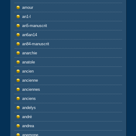
amour
an1-l
an5-manuscrit
an6an14
an84-manuscrit
anarchie
anatole
ancien
ancienne
anciennes
anciens
andelys
andré
andrea
anemone