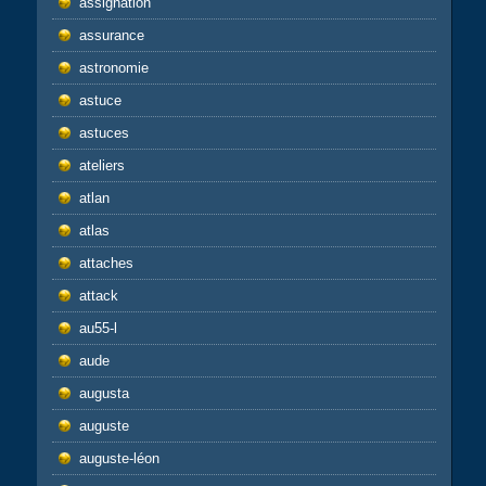
assignation
assurance
astronomie
astuce
astuces
ateliers
atlan
atlas
attaches
attack
au55-l
aude
augusta
auguste
auguste-léon