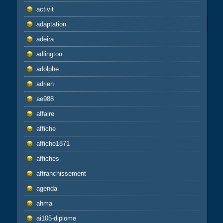
activit
adaptation
adeira
adlington
adolphe
adrien
ae988
affaire
affiche
affiche1871
affiches
affranchissement
agenda
ahma
ai105-diplome