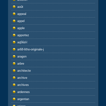
août
appeal
appel
apple
apportez
aq56d-l
ar68-litho-originale-j
aragon
arbre
architecte
archive
archives
ardennes
argentan