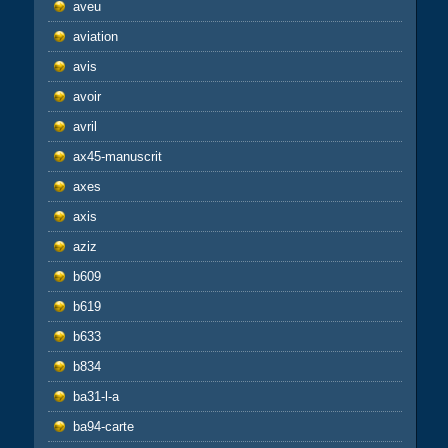
aveu
aviation
avis
avoir
avril
ax45-manuscrit
axes
axis
aziz
b609
b619
b633
b834
ba31-l-a
ba94-carte