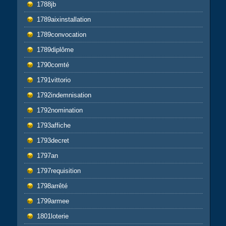
1788jb
1789aixinstallation
1789convocation
1789diplôme
1790comté
1791vittorio
1792indemnisation
1792nomination
1793affiche
1793decret
1797an
1797requisition
1798arrêté
1799armee
1801loterie