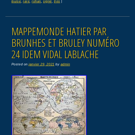
louise
,
rare
,
rohan
,
signé
,
tres
|
MAPPEMONDE HATIER PAR
BRUNHES ET BRULEY NUMÉRO
24 IDEM VIDAL LABLACHE
Posted on
janvier 29, 2021
by
admin