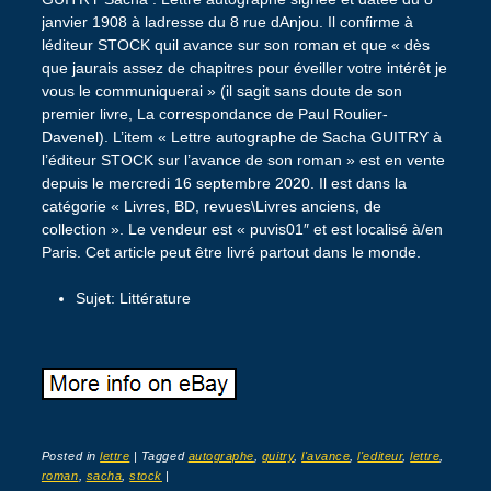
janvier 1908 à ladresse du 8 rue dAnjou. Il confirme à
léditeur STOCK quil avance sur son roman et que « dès
que jaurais assez de chapitres pour éveiller votre intérêt je
vous le communiquerai » (il sagit sans doute de son
premier livre, La correspondance de Paul Roulier-
Davenel). L’item « Lettre autographe de Sacha GUITRY à
l’éditeur STOCK sur l’avance de son roman » est en vente
depuis le mercredi 16 septembre 2020. Il est dans la
catégorie « Livres, BD, revues\Livres anciens, de
collection ». Le vendeur est « puvis01″ et est localisé à/en
Paris. Cet article peut être livré partout dans le monde.
Sujet: Littérature
Posted in
lettre
|
Tagged
autographe
,
guitry
,
l'avance
,
l'editeur
,
lettre
,
roman
,
sacha
,
stock
|