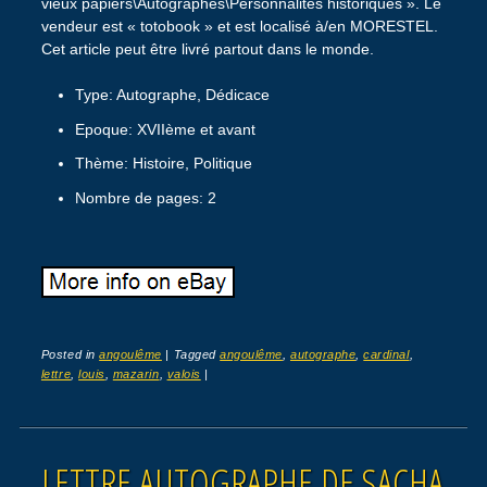
vieux papiers\Autographes\Personnalités historiques ». Le
vendeur est « totobook » et est localisé à/en MORESTEL.
Cet article peut être livré partout dans le monde.
Type: Autographe, Dédicace
Epoque: XVIIème et avant
Thème: Histoire, Politique
Nombre de pages: 2
Posted in
angoulême
|
Tagged
angoulême
,
autographe
,
cardinal
,
lettre
,
louis
,
mazarin
,
valois
|
LETTRE AUTOGRAPHE DE SACHA