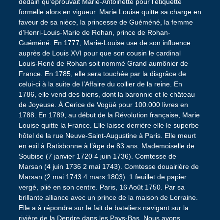
dédain qu’éprouvait Marie-Antoinette pour l’étiquette
formelle alors en vigueur. Marie Louise quitte sa charge en
faveur de sa nièce, la princesse de Guéméné, la femme
d’Henri-Louis-Marie de Rohan, prince de Rohan-
Guéméné. En 1777, Marie-Louise use de son influence
auprès de Louis XVI pour que son cousin le cardinal
Louis-René de Rohan soit nommé Grand aumônier de
France. En 1785, elle sera touchée par la disgrâce de
celui-ci à la suite de l’Affaire du collier de la reine. En
1786, elle vend des biens, dont la baronnie et le château
de Joyeuse. À Cerice de Vogüé pour 100.000 livres en
1788. En 1789, au début de la Révolution française, Marie
Louise quitte la France. Elle laisse derrière elle le superbe
hôtel de la rue Neuve-Saint-Augustine à Paris. Elle meurt
en exil à Ratisbonne à l’âge de 83 ans. Mademoiselle de
Soubise (7 janvier 1720 4 juin 1736). Comtesse de
Marsan (4 juin 1736 2 mai 1743). Comtesse douairière de
Marsan (2 mai 1743 4 mars 1803). 1 feuillet de papier
vergé, plié en son centre. Paris, 16 Août 1750. Par sa
brillante alliance avec un prince de la maison de Lorraine.
Elle a à répondre sur le fait de bateliers navigant sur la
rivière de la Dendre dans les Pays-Bas. Nous avons