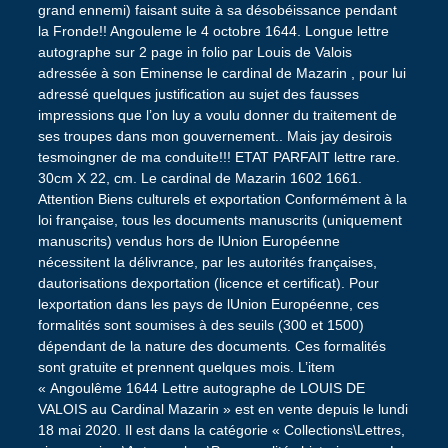
grand ennemi) faisant suite à sa désobéissance pendant
la Fronde!! Angouleme le 4 octobre 1644. Longue lettre
autographe sur 2 page in folio par Louis de Valois
adressée à son Eminense le cardinal de Mazarin , pour lui
adressé quelques justification au sujet des fausses
impressions que l’on luy a voulu donner du traitement de
ses troupes dans mon gouvernement.. Mais jay desirois
tesmoingner de ma conduite!!! ETAT PARFAIT lettre rare.
30cm X 22, cm. Le cardinal de Mazarin 1602 1661.
Attention Biens culturels et exportation Conformément à la
loi française, tous les documents manuscrits (uniquement
manuscrits) vendus hors de lUnion Européenne
nécessitent la délivrance, par les autorités françaises,
dautorisations dexportation (licence et certificat). Pour
lexportation dans les pays de lUnion Européenne, ces
formalités sont soumises à des seuils (300 et 1500)
dépendant de la nature des documents. Ces formalités
sont gratuite et prennent quelques mois. L’item
« Angoulême 1644 Lettre autographe de LOUIS DE
VALOIS au Cardinal Mazarin » est en vente depuis le lundi
18 mai 2020. Il est dans la catégorie « Collections\Lettres,