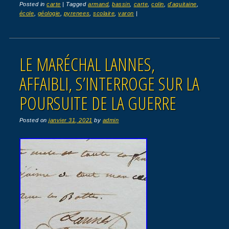
Posted in
carte
|
Tagged
armand
,
bassin
,
carte
,
colin
,
d'aquitaine
,
école
,
géologie
,
pyrenees
,
scolaire
,
varon
|
LE MARÉCHAL LANNES,
AFFAIBLI, S’INTERROGE SUR LA
POURSUITE DE LA GUERRE
Posted on
janvier 31, 2021
by
admin