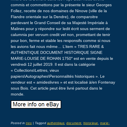
commis et commettons par la présente le sieur Georges
Follez, recette de nos domaines de Ninove (ville de la
Flandre orientale sur la Dendre), de comparoitre
pardevant le Grand Conseil de sa Majesté Impériale à
Malines pour y répondre sur ledit écrit sous serment de
calumnia per vervum credit vel non, promettant de tenir
pour bon, ferme et stable les responsifs comme si nous
les avions fait nous même… L’item « TRES RARE &
AUTHENTIQUE DOCUMENT HISTORIQUE SIGNE
MARIE-LOUISE DE ROHAN 1750″ est en vente depuis le
vendredi 12 juillet 2019. Il est dans la catégorie
« Collections\Lettres, vieux
papiers\Autographes\Personnalités historiques ». Le
vendeur est « amideslivres » et est localisé à/en Fontenay
sous Bois. Cet article peut être livré partout dans le
monde.
Posted in
tres
|
Tagged
authentique
,
document
,
historique
,
marie-