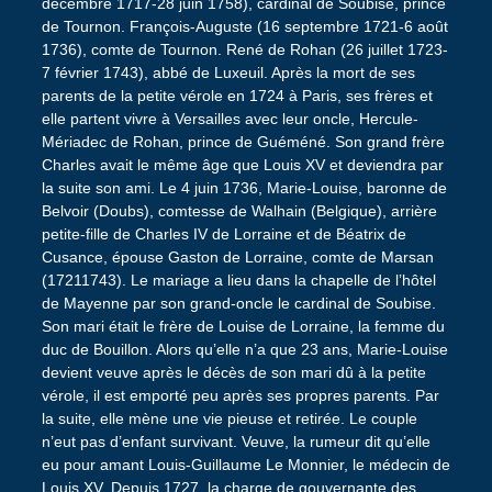
décembre 1717-28 juin 1758), cardinal de Soubise, prince
de Tournon. François-Auguste (16 septembre 1721-6 août
1736), comte de Tournon. René de Rohan (26 juillet 1723-
7 février 1743), abbé de Luxeuil. Après la mort de ses
parents de la petite vérole en 1724 à Paris, ses frères et
elle partent vivre à Versailles avec leur oncle, Hercule-
Mériadec de Rohan, prince de Guéméné. Son grand frère
Charles avait le même âge que Louis XV et deviendra par
la suite son ami. Le 4 juin 1736, Marie-Louise, baronne de
Belvoir (Doubs), comtesse de Walhain (Belgique), arrière
petite-fille de Charles IV de Lorraine et de Béatrix de
Cusance, épouse Gaston de Lorraine, comte de Marsan
(17211743). Le mariage a lieu dans la chapelle de l’hôtel
de Mayenne par son grand-oncle le cardinal de Soubise.
Son mari était le frère de Louise de Lorraine, la femme du
duc de Bouillon. Alors qu’elle n’a que 23 ans, Marie-Louise
devient veuve après le décès de son mari dû à la petite
vérole, il est emporté peu après ses propres parents. Par
la suite, elle mène une vie pieuse et retirée. Le couple
n’eut pas d’enfant survivant. Veuve, la rumeur dit qu’elle
eu pour amant Louis-Guillaume Le Monnier, le médecin de
Louis XV. Depuis 1727, la charge de gouvernante des