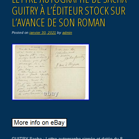
GUITRY À L’ÉDITEUR STOCK SUR
L’AVANCE DE SON ROMAN
Posted on
janvier 30, 2021
by
admin
GUITRY Sacha : Lettre autographe signée et datée du 8