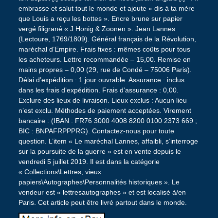
embrasse et salut tout le monde et ajoute « dis à ta mère
que Louis a reçu les bottes ». Encre brune sur papier
vergé filigrané « J Honig & Zoonen ». Jean Lannes
(Lectoure, 1769/1809). Général français de la Révolution,
maréchal d’Empire. Frais fixes : mêmes coûts pour tous
les acheteurs. Lettre recommandée – 15,00. Remise en
mains propres – 0,00 (29, rue de Condé – 75006 Paris).
Délai d’expédition : 1 jour ouvrable. Assurance : inclus
dans les frais d’expédition. Frais d’assurance : 0,00.
Exclure des lieux de livraison. Lieux exclus : Aucun lieu
n’est exclu. Méthodes de paiement acceptées. Virement
bancaire : (IBAN : FR76 3000 4008 8200 0100 2373 669 ;
BIC : BNPAFRPPPRG). Contactez-nous pour toute
question. L’item « Le maréchal Lannes, affaibli, s’interroge
sur la poursuite de la guerre » est en vente depuis le
vendredi 5 juillet 2019. Il est dans la catégorie
« Collections\Lettres, vieux
papiers\Autographes\Personnalités historiques ». Le
vendeur est « lettresautographes » et est localisé à/en
Paris. Cet article peut être livré partout dans le monde.