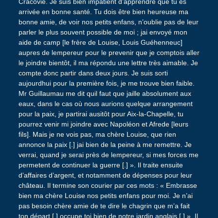
Cracovie. Je suis bien impatient d’apprendre que tu es
arrivée en bonne santé. Tu dois être bien heureuse ma
bonne amie, de voir nos petits enfans, n’oublie pas de leur
parler le plus souvent possible de moi ; jai envoyé mon
aide de camp [le frère de Louise, Louis Guéhenneuc]
aupres de lempereur pour le prevenir que je comptois aller
le joindre bientôt, il ma répondu une lettre très aimable. Je
compte donc partir dans deux jours. Je suis sorti
aujourdhui pour la première fois, je me trouve bien faible.
Mr Guillaumau me dit quil faut que jaille absolument aux
eaux, dans le cas où nous aurions quelque arrangement
pour la paix, je partirai ausitôt pour Aix-la-Chapelle, tu
pourrez venir mi joindre avec Napoléon et Afrede [leurs
fils]. Mais je ne vois pas, ma chère Louise, que rien
annonce la paix [.] jai bien de la peine à me remettre. Je
verrai, quand je serai près de lempereur, si mes forces me
permetent de continuer la guerre [.] ». Il traite ensuite
d’affaires d’argent, et notamment de dépenses pour leur
château. Il termine son courier par ces mots : « Embrasse
bien ma chère Louise nos petits enfans pour moi. Je n’ai
pas besoin chère amie de te dire le chagrin que m’a fait
ton départ [.] occupe toi bien de notre jardin anglais [.] ». Il