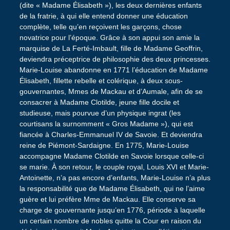
(dite « Madame Élisabeth »), les deux dernières enfants
de la fratrie, à qui elle entend donner une éducation
complète, telle qu’en reçoivent les garçons, chose
novatrice pour l’époque. Grâce à son appui son amie la
marquise de La Ferté-Imbault, fille de Madame Geoffrin,
deviendra préceptrice de philosophie des deux princesses.
Marie-Louise abandonne en 1771 l’éducation de Madame
Élisabeth, fillette rebelle et colérique, à deux sous-
gouvernantes, Mmes de Mackau et d’Aumale, afin de se
consacrer à Madame Clotilde, jeune fille docile et
studieuse, mais pourvue d’un physique ingrat (les
courtisans la surnomment « Gros Madame »), qui est
fiancée à Charles-Emmanuel IV de Savoie. Et deviendra
reine de Piémont-Sardaigne. En 1775, Marie-Louise
accompagne Madame Clotilde en Savoie lorsque celle-ci
se marie. À son retour, le couple royal, Louis XVI et Marie-
Antoinette, n’a pas encore d’enfants, Marie-Louise n’a plus
la responsabilité que de Madame Élisabeth, qui ne l’aime
guère et lui préfère Mme de Mackau. Elle conserve sa
charge de gouvernante jusqu’en 1776, période à laquelle
un certain nombre de nobles quitte la Cour en raison du