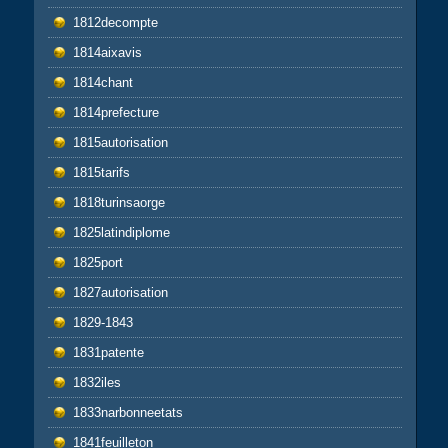
1812decompte
1814aixavis
1814chant
1814prefecture
1815autorisation
1815tarifs
1818turinsaorge
1825latindiplome
1825port
1827autorisation
1829-1843
1831patente
1832iles
1833narbonneetats
1841feuilleton