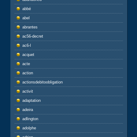
abbé
abel
abrantes
ac56-decret
ac6-l
acquet
acte
action
actionsdebitoobligation
activit
adaptation
adeira
adlington
adolphe