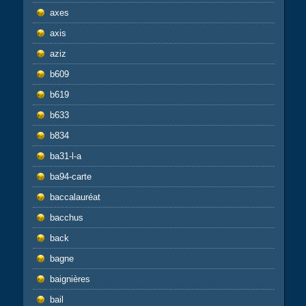
axes
axis
aziz
b609
b619
b633
b834
ba31-l-a
ba94-carte
baccalauréat
bacchus
back
bagne
baignières
bail