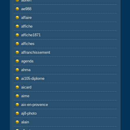
adrien
ae988
affaire
affiche
affiche1871
affiches
affranchissement
agenda
ahma
ai105-diplome
aicard
aime
aix-en-provence
aj8-photo
alain