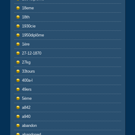
18eme
18th
1930cie
1950diplôme
1ère
27-12-1870
27kg
33tours
400a-l
49ers
5ème
a842
a940
abandon
abandoned