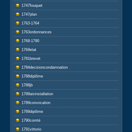
1747fouquet
1747plan
1763-1764
1763ordonnances
1768-1790
1769etat
1781brevet
1784decisioncondamnation
1788diplôme
1788jb
1789aixinstallation
1789convocation
1789diplôme
1790comté
1791vittorio