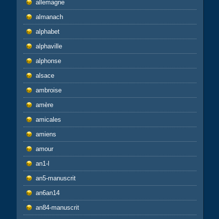
allemagne
almanach
alphabet
alphaville
alphonse
alsace
ambroise
amère
amicales
amiens
amour
an1-l
an5-manuscrit
an6an14
an84-manuscrit